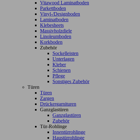
Vitawood Laminatboden
Parkettboden
Vinyl-/Designboden
Laminatboden
Klebesheets
Massivholzdiele
Linoleumboden
Korkboden
Zubehör
Sockelleisten
Unterlagen
Kleber
Schienen
Pflege
Sonstiges Zubehör
Türen
Türen
Zargen
Drückergarnituren
Ganzglastüren
Ganzglastüren
Zubehör
Tür-Rohlinge
Innentürrohlinge
Haustürrohlinge