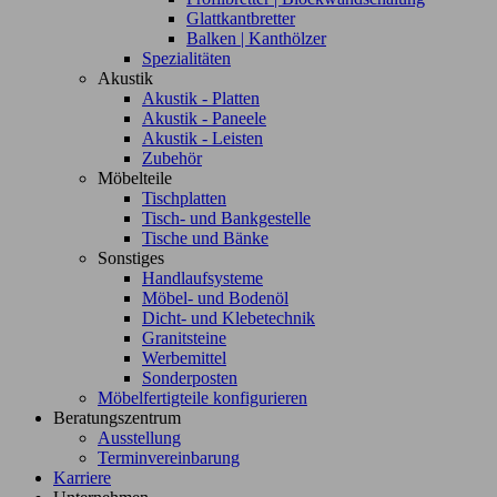
Glattkantbretter
Balken | Kanthölzer
Spezialitäten
Akustik
Akustik - Platten
Akustik - Paneele
Akustik - Leisten
Zubehör
Möbelteile
Tischplatten
Tisch- und Bankgestelle
Tische und Bänke
Sonstiges
Handlaufsysteme
Möbel- und Bodenöl
Dicht- und Klebetechnik
Granitsteine
Werbemittel
Sonderposten
Möbelfertigteile konfigurieren
Beratungszentrum
Ausstellung
Terminvereinbarung
Karriere