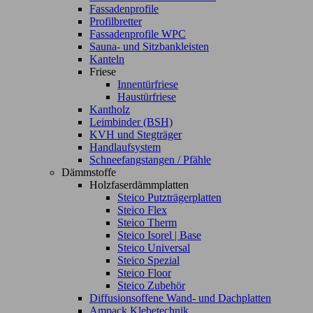
Fassadenprofile
Profilbretter
Fassadenprofile WPC
Sauna- und Sitzbankleisten
Kanteln
Friese
Innentürfriese
Haustürfriese
Kantholz
Leimbinder (BSH)
KVH und Stegträger
Handlaufsystem
Schneefangstangen / Pfähle
Dämmstoffe
Holzfaserdämmplatten
Steico Putzträgerplatten
Steico Flex
Steico Therm
Steico Isorel | Base
Steico Universal
Steico Spezial
Steico Floor
Steico Zubehör
Diffusionsoffene Wand- und Dachplatten
Ampack Klebetechnik