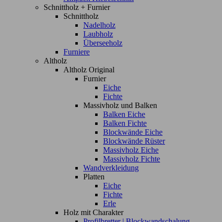
Schnittholz + Furnier
Schnittholz
Nadelholz
Laubholz
Überseeholz
Furniere
Altholz
Altholz Original
Furnier
Eiche
Fichte
Massivholz und Balken
Balken Eiche
Balken Fichte
Blockwände Eiche
Blockwände Rüster
Massivholz Eiche
Massivholz Fichte
Wandverkleidung
Platten
Eiche
Fichte
Erle
Holz mit Charakter
Profilbretter | Blockwandschalung