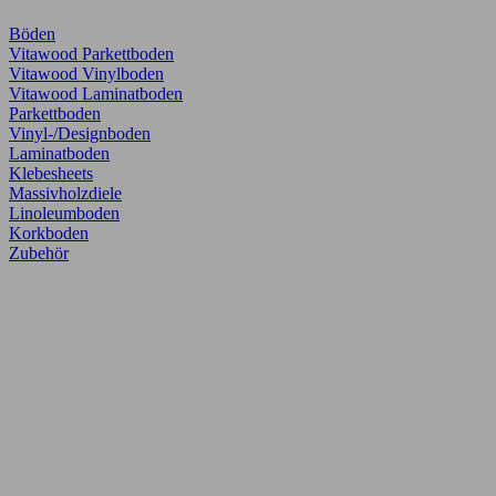
Böden
Vitawood Parkettboden
Vitawood Vinylboden
Vitawood Laminatboden
Parkettboden
Vinyl-/Designboden
Laminatboden
Klebesheets
Massivholzdiele
Linoleumboden
Korkboden
Zubehör