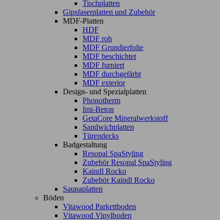
Tischplatten
Gipsfaserplatten und Zubehör
MDF-Platten
HDF
MDF roh
MDF Grundierfolie
MDF beschichtet
MDF furniert
MDF durchgefärbt
MDF exterior
Design- und Spezialplatten
Phonotherm
Imi-Beton
GetaCore Mineralwerkstoff
Sandwichplatten
Türendecks
Badgestaltung
Resopal SpaStyling
Zubehör Resopal SpaStyling
Kaindl Rocko
Zubehör Kaindl Rocko
Saunaplatten
Böden
Vitawood Parkettboden
Vitawood Vinylboden