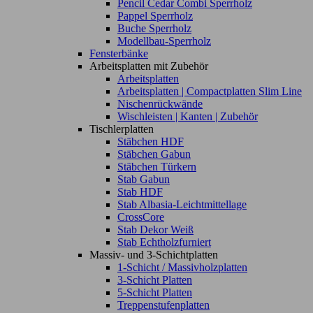
Pencil Cedar Combi Sperrholz
Pappel Sperrholz
Buche Sperrholz
Modellbau-Sperrholz
Fensterbänke
Arbeitsplatten mit Zubehör
Arbeitsplatten
Arbeitsplatten | Compactplatten Slim Line
Nischenrückwände
Wischleisten | Kanten | Zubehör
Tischlerplatten
Stäbchen HDF
Stäbchen Gabun
Stäbchen Türkern
Stab Gabun
Stab HDF
Stab Albasia-Leichtmittellage
CrossCore
Stab Dekor Weiß
Stab Echtholzfurniert
Massiv- und 3-Schichtplatten
1-Schicht / Massivholzplatten
3-Schicht Platten
5-Schicht Platten
Treppenstufenplatten