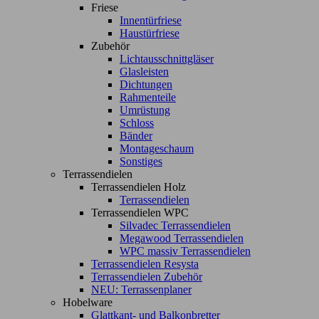
Friese
Innentürfriese
Haustürfriese
Zubehör
Lichtausschnittgläser
Glasleisten
Dichtungen
Rahmenteile
Umrüstung
Schloss
Bänder
Montageschaum
Sonstiges
Terrassendielen
Terrassendielen Holz
Terrassendielen
Terrassendielen WPC
Silvadec Terrassendielen
Megawood Terrassendielen
WPC massiv Terrassendielen
Terrassendielen Resysta
Terrassendielen Zubehör
NEU: Terrassenplaner
Hobelware
Glattkant- und Balkonbretter