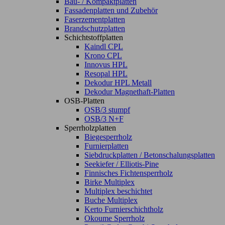
Bau- / Kompaktplatten
Fassadenplatten und Zubehör
Faserzementplatten
Brandschutzplatten
Schichtstoffplatten
Kaindl CPL
Krono CPL
Innovus HPL
Resopal HPL
Dekodur HPL Metall
Dekodur Magnethaft-Platten
OSB-Platten
OSB/3 stumpf
OSB/3 N+F
Sperrholzplatten
Biegesperrholz
Furnierplatten
Siebdruckplatten / Betonschalungsplatten
Seekiefer / Elliotis-Pine
Finnisches Fichtensperrholz
Birke Multiplex
Multiplex beschichtet
Buche Multiplex
Kerto Furnierschichtholz
Okoume Sperrholz