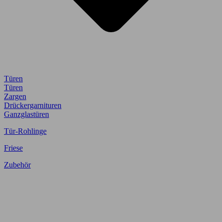
Türen
Türen
Zargen
Drückergarnituren
Ganzglastüren
Tür-Rohlinge
Friese
Zubehör