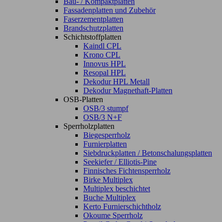
Bau- / Kompaktplatten
Fassadenplatten und Zubehör
Faserzementplatten
Brandschutzplatten
Schichtstoffplatten
Kaindl CPL
Krono CPL
Innovus HPL
Resopal HPL
Dekodur HPL Metall
Dekodur Magnethaft-Platten
OSB-Platten
OSB/3 stumpf
OSB/3 N+F
Sperrholzplatten
Biegesperrholz
Furnierplatten
Siebdruckplatten / Betonschalungsplatten
Seekiefer / Elliotis-Pine
Finnisches Fichtensperrholz
Birke Multiplex
Multiplex beschichtet
Buche Multiplex
Kerto Furnierschichtholz
Okoume Sperrholz