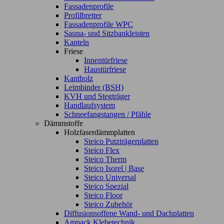
Fassadenprofile
Profilbretter
Fassadenprofile WPC
Sauna- und Sitzbankleisten
Kanteln
Friese
Innentürfriese
Haustürfriese
Kantholz
Leimbinder (BSH)
KVH und Stegträger
Handlaufsystem
Schneefangstangen / Pfähle
Dämmstoffe
Holzfaserdämmplatten
Steico Putzträgerplatten
Steico Flex
Steico Therm
Steico Isorel | Base
Steico Universal
Steico Spezial
Steico Floor
Steico Zubehör
Diffusionsoffene Wand- und Dachplatten
Ampack Klebetechnik