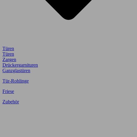
Türen
Türen
Zargen
Drückergarnituren
Ganzglastüren
Tür-Rohlinge
Friese
Zubehör