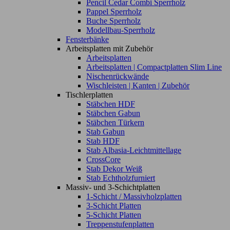
Pencil Cedar Combi Sperrholz
Pappel Sperrholz
Buche Sperrholz
Modellbau-Sperrholz
Fensterbänke
Arbeitsplatten mit Zubehör
Arbeitsplatten
Arbeitsplatten | Compactplatten Slim Line
Nischenrückwände
Wischleisten | Kanten | Zubehör
Tischlerplatten
Stäbchen HDF
Stäbchen Gabun
Stäbchen Türkern
Stab Gabun
Stab HDF
Stab Albasia-Leichtmittellage
CrossCore
Stab Dekor Weiß
Stab Echtholzfurniert
Massiv- und 3-Schichtplatten
1-Schicht / Massivholzplatten
3-Schicht Platten
5-Schicht Platten
Treppenstufenplatten