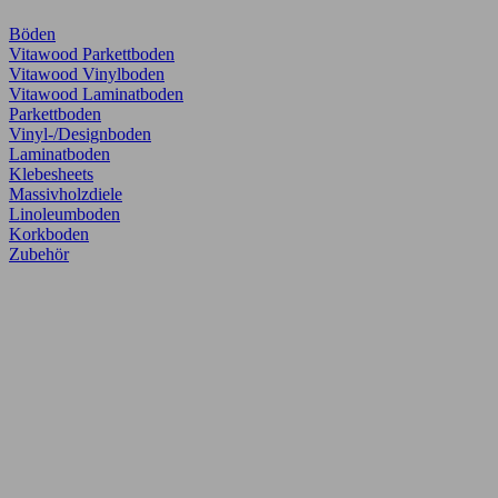
Böden
Vitawood Parkettboden
Vitawood Vinylboden
Vitawood Laminatboden
Parkettboden
Vinyl-/Designboden
Laminatboden
Klebesheets
Massivholzdiele
Linoleumboden
Korkboden
Zubehör