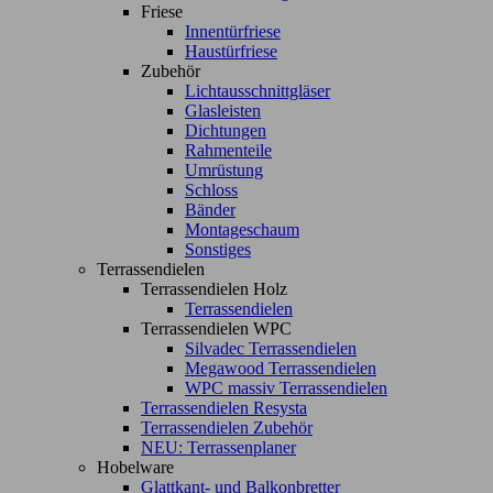
Friese
Innentürfriese
Haustürfriese
Zubehör
Lichtausschnittgläser
Glasleisten
Dichtungen
Rahmenteile
Umrüstung
Schloss
Bänder
Montageschaum
Sonstiges
Terrassendielen
Terrassendielen Holz
Terrassendielen
Terrassendielen WPC
Silvadec Terrassendielen
Megawood Terrassendielen
WPC massiv Terrassendielen
Terrassendielen Resysta
Terrassendielen Zubehör
NEU: Terrassenplaner
Hobelware
Glattkant- und Balkonbretter