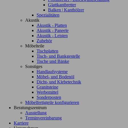
Glattkantbretter
Balken | Kanthölzer
Spezialitäten
Akustik
Akustik - Platten
Akustik - Paneele
Akustik - Leisten
Zubehör
Möbelteile
Tischplatten
Tisch- und Bankgestelle
Tische und Bänke
Sonstiges
Handlaufsysteme
Möbel- und Bodenöl
Dicht- und Klebetechnik
Granitsteine
Werbemittel
Sonderposten
Möbelfertigteile konfigurieren
Beratungszentrum
Ausstellung
Terminvereinbarung
Karriere