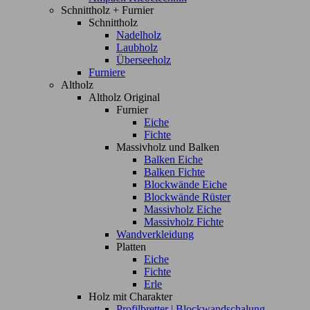
Schnittholz + Furnier
Schnittholz
Nadelholz
Laubholz
Überseeholz
Furniere
Altholz
Altholz Original
Furnier
Eiche
Fichte
Massivholz und Balken
Balken Eiche
Balken Fichte
Blockwände Eiche
Blockwände Rüster
Massivholz Eiche
Massivholz Fichte
Wandverkleidung
Platten
Eiche
Fichte
Erle
Holz mit Charakter
Profilbretter | Blockwandschalung