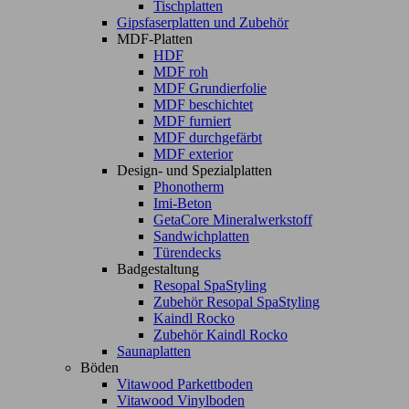
Tischplatten
Gipsfaserplatten und Zubehör
MDF-Platten
HDF
MDF roh
MDF Grundierfolie
MDF beschichtet
MDF furniert
MDF durchgefärbt
MDF exterior
Design- und Spezialplatten
Phonotherm
Imi-Beton
GetaCore Mineralwerkstoff
Sandwichplatten
Türendecks
Badgestaltung
Resopal SpaStyling
Zubehör Resopal SpaStyling
Kaindl Rocko
Zubehör Kaindl Rocko
Saunaplatten
Böden
Vitawood Parkettboden
Vitawood Vinylboden