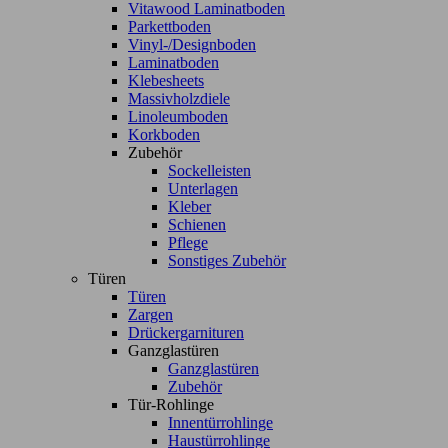
Vitawood Laminatboden
Parkettboden
Vinyl-/Designboden
Laminatboden
Klebesheets
Massivholzdiele
Linoleumboden
Korkboden
Zubehör
Sockelleisten
Unterlagen
Kleber
Schienen
Pflege
Sonstiges Zubehör
Türen
Türen
Zargen
Drückergarnituren
Ganzglastüren
Ganzglastüren
Zubehör
Tür-Rohlinge
Innentürrohlinge
Haustürrohlinge