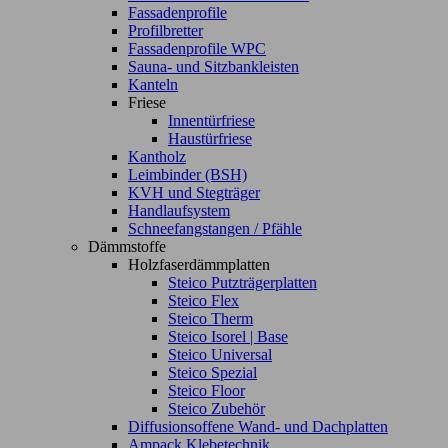
Fassadenprofile
Profilbretter
Fassadenprofile WPC
Sauna- und Sitzbankleisten
Kanteln
Friese
Innentürfriese
Haustürfriese
Kantholz
Leimbinder (BSH)
KVH und Stegträger
Handlaufsystem
Schneefangstangen / Pfähle
Dämmstoffe
Holzfaserdämmplatten
Steico Putzträgerplatten
Steico Flex
Steico Therm
Steico Isorel | Base
Steico Universal
Steico Spezial
Steico Floor
Steico Zubehör
Diffusionsoffene Wand- und Dachplatten
Ampack Klebetechnik