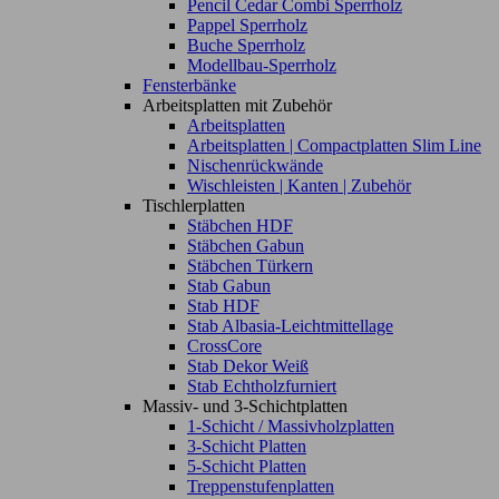
Pencil Cedar Combi Sperrholz
Pappel Sperrholz
Buche Sperrholz
Modellbau-Sperrholz
Fensterbänke
Arbeitsplatten mit Zubehör
Arbeitsplatten
Arbeitsplatten | Compactplatten Slim Line
Nischenrückwände
Wischleisten | Kanten | Zubehör
Tischlerplatten
Stäbchen HDF
Stäbchen Gabun
Stäbchen Türkern
Stab Gabun
Stab HDF
Stab Albasia-Leichtmittellage
CrossCore
Stab Dekor Weiß
Stab Echtholzfurniert
Massiv- und 3-Schichtplatten
1-Schicht / Massivholzplatten
3-Schicht Platten
5-Schicht Platten
Treppenstufenplatten