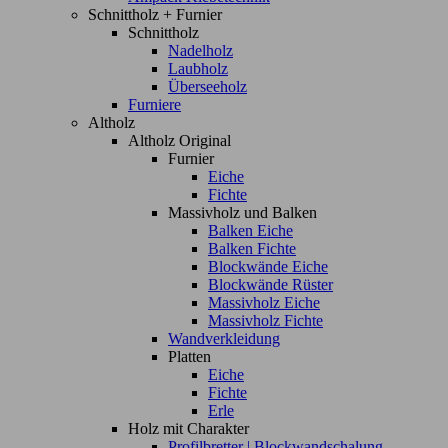
Schnittholz + Furnier
Schnittholz
Nadelholz
Laubholz
Überseeholz
Furniere
Altholz
Altholz Original
Furnier
Eiche
Fichte
Massivholz und Balken
Balken Eiche
Balken Fichte
Blockwände Eiche
Blockwände Rüster
Massivholz Eiche
Massivholz Fichte
Wandverkleidung
Platten
Eiche
Fichte
Erle
Holz mit Charakter
Profilbretter | Blockwandschalung