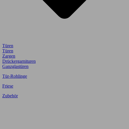
Türen
Türen
Zargen
Drückergarnituren
Ganzglastüren
Tür-Rohlinge
Friese
Zubehör