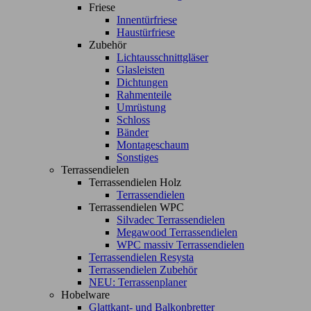
Friese
Innentürfriese
Haustürfriese
Zubehör
Lichtausschnittgläser
Glasleisten
Dichtungen
Rahmenteile
Umrüstung
Schloss
Bänder
Montageschaum
Sonstiges
Terrassendielen
Terrassendielen Holz
Terrassendielen
Terrassendielen WPC
Silvadec Terrassendielen
Megawood Terrassendielen
WPC massiv Terrassendielen
Terrassendielen Resysta
Terrassendielen Zubehör
NEU: Terrassenplaner
Hobelware
Glattkant- und Balkonbretter