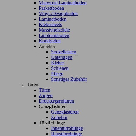
Vitawood Laminatboden
Parkettboden
Vinyl-/Designboden
Laminatboden
Klebesheets
Massivholzdiele
Linoleumboden
Korkboden
Zubehör
Sockelleisten
Unterlagen
Kleber
Schienen
Pflege
Sonstiges Zubehör
Türen
Türen
Zargen
Drückergarnituren
Ganzglastüren
Ganzglastüren
Zubehör
Tür-Rohlinge
Innentürrohlinge
Haustürrohlinge