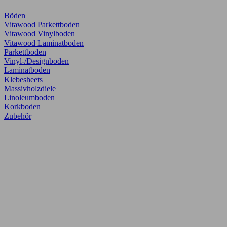
Böden
Vitawood Parkettboden
Vitawood Vinylboden
Vitawood Laminatboden
Parkettboden
Vinyl-/Designboden
Laminatboden
Klebesheets
Massivholzdiele
Linoleumboden
Korkboden
Zubehör