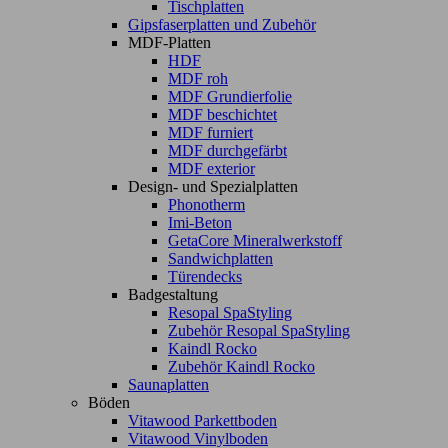
Tischplatten
Gipsfaserplatten und Zubehör
MDF-Platten
HDF
MDF roh
MDF Grundierfolie
MDF beschichtet
MDF furniert
MDF durchgefärbt
MDF exterior
Design- und Spezialplatten
Phonotherm
Imi-Beton
GetaCore Mineralwerkstoff
Sandwichplatten
Türendecks
Badgestaltung
Resopal SpaStyling
Zubehör Resopal SpaStyling
Kaindl Rocko
Zubehör Kaindl Rocko
Saunaplatten
Böden
Vitawood Parkettboden
Vitawood Vinylboden