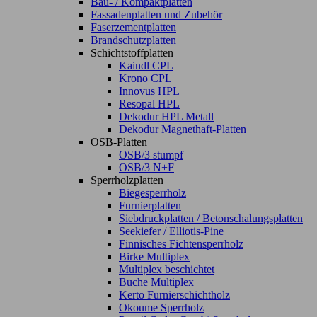
Bau- / Kompaktplatten
Fassadenplatten und Zubehör
Faserzementplatten
Brandschutzplatten
Schichtstoffplatten
Kaindl CPL
Krono CPL
Innovus HPL
Resopal HPL
Dekodur HPL Metall
Dekodur Magnethaft-Platten
OSB-Platten
OSB/3 stumpf
OSB/3 N+F
Sperrholzplatten
Biegesperrholz
Furnierplatten
Siebdruckplatten / Betonschalungsplatten
Seekiefer / Elliotis-Pine
Finnisches Fichtensperrholz
Birke Multiplex
Multiplex beschichtet
Buche Multiplex
Kerto Furnierschichtholz
Okoume Sperrholz