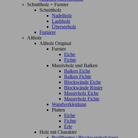
Schnittholz + Furnier
Schnittholz
Nadelholz
Laubholz
Überseeholz
Furniere
Altholz
Altholz Original
Furnier
Eiche
Fichte
Massivholz und Balken
Balken Eiche
Balken Fichte
Blockwände Eiche
Blockwände Rüster
Massivholz Eiche
Massivholz Fichte
Wandverkleidung
Platten
Eiche
Fichte
Erle
Holz mit Charakter
Profilbretter | Blockwandschalung