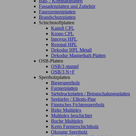
Bau- / Kompaktplatten
Fassadenplatten und Zubehör
Faserzementplatten
Brandschutzplatten
Schichtstoffplatten
Kaindl CPL
Krono CPL
Innovus HPL
Resopal HPL
Dekodur HPL Metall
Dekodur Magnethaft-Platten
OSB-Platten
OSB/3 stumpf
OSB/3 N+F
Sperrholzplatten
Biegesperrholz
Furnierplatten
Siebdruckplatten / Betonschalungsplatten
Seekiefer / Elliotis-Pine
Finnisches Fichtensperrholz
Birke Multiplex
Multiplex beschichtet
Buche Multiplex
Kerto Furnierschichtholz
Okoume Sperrholz