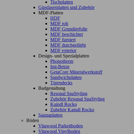
Tischplatten
Gipsfaserplatten und Zubehör
MDF-Platten
HDF
MDF roh
MDF Grundierfolie
MDF beschichtet
MDF furniert
MDF durchgefärbt
MDF exterior
Design- und Spezialplatten
Phonotherm
Imi-Beton
GetaCore Mineralwerkstoff
Sandwichplatten
Türendecks
Badgestaltung
Resopal SpaStyling
Zubehör Resopal SpaStyling
Kaindl Rocko
Zubehör Kaindl Rocko
Saunaplatten
Böden
Vitawood Parkettboden
Vitawood Vinylboden