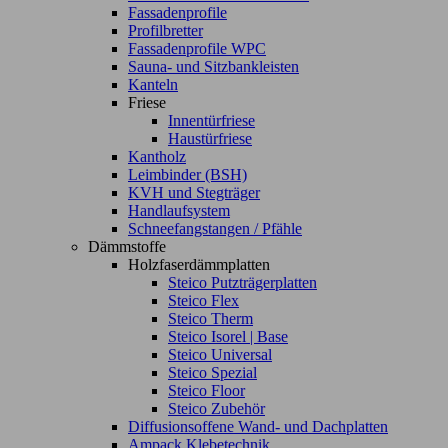
Fassadenprofile
Profilbretter
Fassadenprofile WPC
Sauna- und Sitzbankleisten
Kanteln
Friese
Innentürfriese
Haustürfriese
Kantholz
Leimbinder (BSH)
KVH und Stegträger
Handlaufsystem
Schneefangstangen / Pfähle
Dämmstoffe
Holzfaserdämmplatten
Steico Putzträgerplatten
Steico Flex
Steico Therm
Steico Isorel | Base
Steico Universal
Steico Spezial
Steico Floor
Steico Zubehör
Diffusionsoffene Wand- und Dachplatten
Ampack Klebetechnik