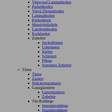
Vitawood Laminatboden
Parkettboden
Vinyl-/Designboden
Laminatboden
Klebesheets
Massivholzdiele
Linoleumboden
Korkboden
Zubehör
Sockelleisten
Unterlagen
Kleber
Schienen
Pflege
Sonstiges Zubehör
Türen
Türen
Zargen
Drückergarnituren
Ganzglastüren
Ganzglastüren
Zubehör
Tür-Rohlinge
Innentürrohlinge
Haustürrohlinge