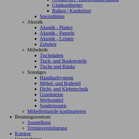
Glattkantbretter
Balken | Kanthölzer
Spezialitäten
Akustik
Akustik - Platten
Akustik - Paneele
Akustik - Leisten
Zubehör
Möbelteile
Tischplatten
Tisch- und Bankgestelle
Tische und Bänke
Sonstiges
Handlaufsysteme
Möbel- und Bodenöl
Dicht- und Klebetechnik
Granitsteine
Werbemittel
Sonderposten
Möbelfertigteile konfigurieren
Beratungszentrum
Ausstellung
Terminvereinbarung
Karriere