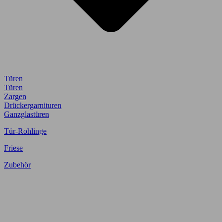
Türen
Türen
Zargen
Drückergarnituren
Ganzglastüren
Tür-Rohlinge
Friese
Zubehör