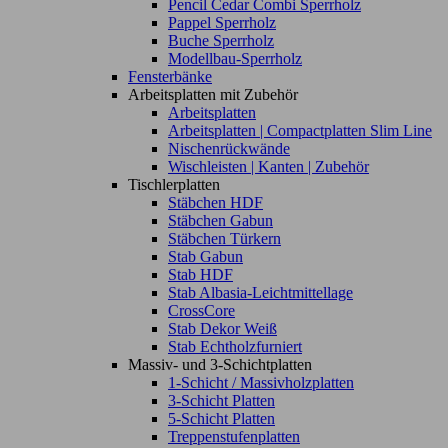
Pencil Cedar Combi Sperrholz
Pappel Sperrholz
Buche Sperrholz
Modellbau-Sperrholz
Fensterbänke
Arbeitsplatten mit Zubehör
Arbeitsplatten
Arbeitsplatten | Compactplatten Slim Line
Nischenrückwände
Wischleisten | Kanten | Zubehör
Tischlerplatten
Stäbchen HDF
Stäbchen Gabun
Stäbchen Türkern
Stab Gabun
Stab HDF
Stab Albasia-Leichtmittellage
CrossCore
Stab Dekor Weiß
Stab Echtholzfurniert
Massiv- und 3-Schichtplatten
1-Schicht / Massivholzplatten
3-Schicht Platten
5-Schicht Platten
Treppenstufenplatten