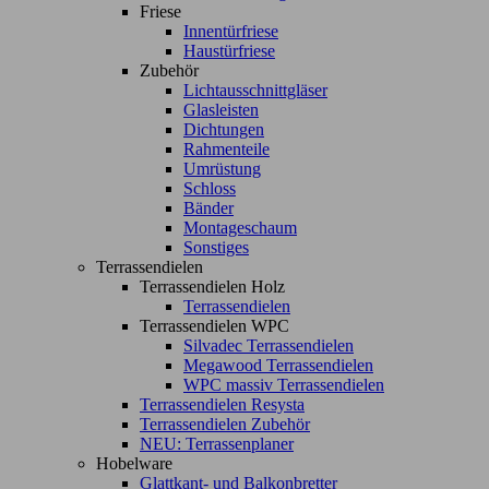
Friese
Innentürfriese
Haustürfriese
Zubehör
Lichtausschnittgläser
Glasleisten
Dichtungen
Rahmenteile
Umrüstung
Schloss
Bänder
Montageschaum
Sonstiges
Terrassendielen
Terrassendielen Holz
Terrassendielen
Terrassendielen WPC
Silvadec Terrassendielen
Megawood Terrassendielen
WPC massiv Terrassendielen
Terrassendielen Resysta
Terrassendielen Zubehör
NEU: Terrassenplaner
Hobelware
Glattkant- und Balkonbretter