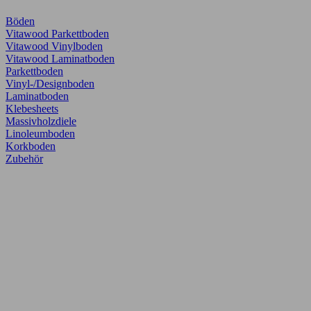
Böden
Vitawood Parkettboden
Vitawood Vinylboden
Vitawood Laminatboden
Parkettboden
Vinyl-/Designboden
Laminatboden
Klebesheets
Massivholzdiele
Linoleumboden
Korkboden
Zubehör