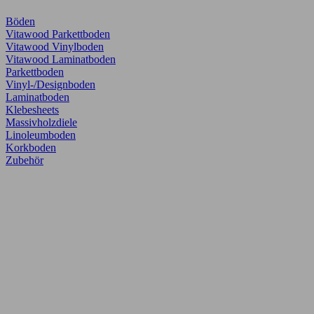
Böden
Vitawood Parkettboden
Vitawood Vinylboden
Vitawood Laminatboden
Parkettboden
Vinyl-/Designboden
Laminatboden
Klebesheets
Massivholzdiele
Linoleumboden
Korkboden
Zubehör