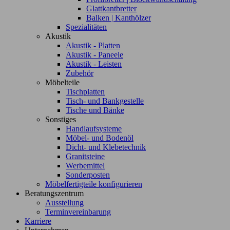
Glattkantbretter
Balken | Kanthölzer
Spezialitäten
Akustik
Akustik - Platten
Akustik - Paneele
Akustik - Leisten
Zubehör
Möbelteile
Tischplatten
Tisch- und Bankgestelle
Tische und Bänke
Sonstiges
Handlaufsysteme
Möbel- und Bodenöl
Dicht- und Klebetechnik
Granitsteine
Werbemittel
Sonderposten
Möbelfertigteile konfigurieren
Beratungszentrum
Ausstellung
Terminvereinbarung
Karriere