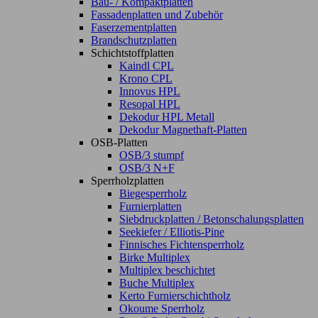
Bau- / Kompaktplatten
Fassadenplatten und Zubehör
Faserzementplatten
Brandschutzplatten
Schichtstoffplatten
Kaindl CPL
Krono CPL
Innovus HPL
Resopal HPL
Dekodur HPL Metall
Dekodur Magnethaft-Platten
OSB-Platten
OSB/3 stumpf
OSB/3 N+F
Sperrholzplatten
Biegesperrholz
Furnierplatten
Siebdruckplatten / Betonschalungsplatten
Seekiefer / Elliotis-Pine
Finnisches Fichtensperrholz
Birke Multiplex
Multiplex beschichtet
Buche Multiplex
Kerto Furnierschichtholz
Okoume Sperrholz