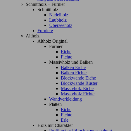
Schnittholz + Furnier
Schnittholz
Nadelholz
Laubholz
Überseeholz
Furniere
Altholz
Altholz Original
Furnier
Eiche
Fichte
Massivholz und Balken
Balken Eiche
Balken Fichte
Blockwände Eiche
Blockwände Rüster
Massivholz Eiche
Massivholz Fichte
Wandverkleidung
Platten
Eiche
Fichte
Erle
Holz mit Charakter
Profilbretter | Blockwandschalung