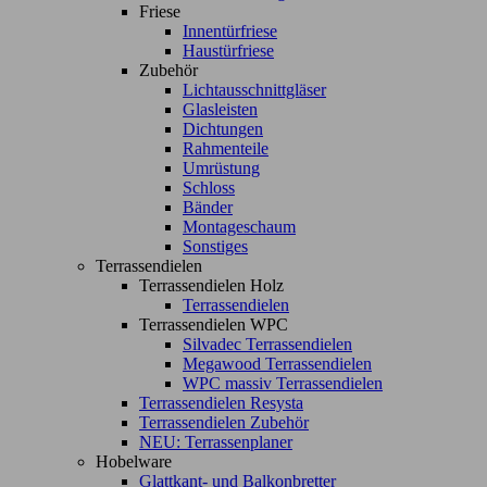
Friese
Innentürfriese
Haustürfriese
Zubehör
Lichtausschnittgläser
Glasleisten
Dichtungen
Rahmenteile
Umrüstung
Schloss
Bänder
Montageschaum
Sonstiges
Terrassendielen
Terrassendielen Holz
Terrassendielen
Terrassendielen WPC
Silvadec Terrassendielen
Megawood Terrassendielen
WPC massiv Terrassendielen
Terrassendielen Resysta
Terrassendielen Zubehör
NEU: Terrassenplaner
Hobelware
Glattkant- und Balkonbretter