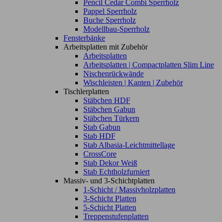
Pencil Cedar Combi Sperrholz
Pappel Sperrholz
Buche Sperrholz
Modellbau-Sperrholz
Fensterbänke
Arbeitsplatten mit Zubehör
Arbeitsplatten
Arbeitsplatten | Compactplatten Slim Line
Nischenrückwände
Wischleisten | Kanten | Zubehör
Tischlerplatten
Stäbchen HDF
Stäbchen Gabun
Stäbchen Türkern
Stab Gabun
Stab HDF
Stab Albasia-Leichtmittellage
CrossCore
Stab Dekor Weiß
Stab Echtholzfurniert
Massiv- und 3-Schichtplatten
1-Schicht / Massivholzplatten
3-Schicht Platten
5-Schicht Platten
Treppenstufenplatten