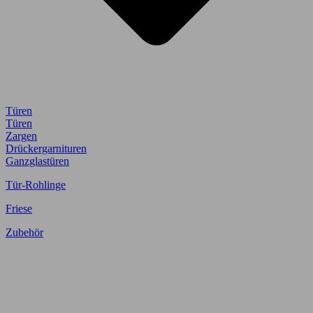
Türen
Türen
Zargen
Drückergarnituren
Ganzglastüren
Tür-Rohlinge
Friese
Zubehör