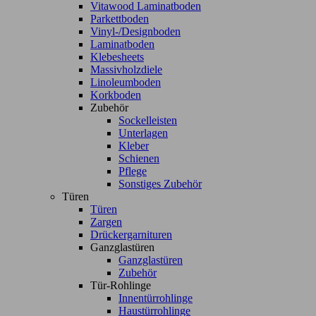
Vitawood Laminatboden
Parkettboden
Vinyl-/Designboden
Laminatboden
Klebesheets
Massivholzdiele
Linoleumboden
Korkboden
Zubehör
Sockelleisten
Unterlagen
Kleber
Schienen
Pflege
Sonstiges Zubehör
Türen
Türen
Zargen
Drückergarnituren
Ganzglastüren
Ganzglastüren
Zubehör
Tür-Rohlinge
Innentürrohlinge
Haustürrohlinge