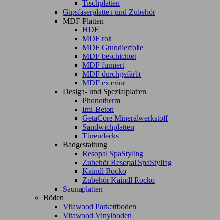
Tischplatten
Gipsfaserplatten und Zubehör
MDF-Platten
HDF
MDF roh
MDF Grundierfolie
MDF beschichtet
MDF furniert
MDF durchgefärbt
MDF exterior
Design- und Spezialplatten
Phonotherm
Imi-Beton
GetaCore Mineralwerkstoff
Sandwichplatten
Türendecks
Badgestaltung
Resopal SpaStyling
Zubehör Resopal SpaStyling
Kaindl Rocko
Zubehör Kaindl Rocko
Saunaplatten
Böden
Vitawood Parkettboden
Vitawood Vinylboden