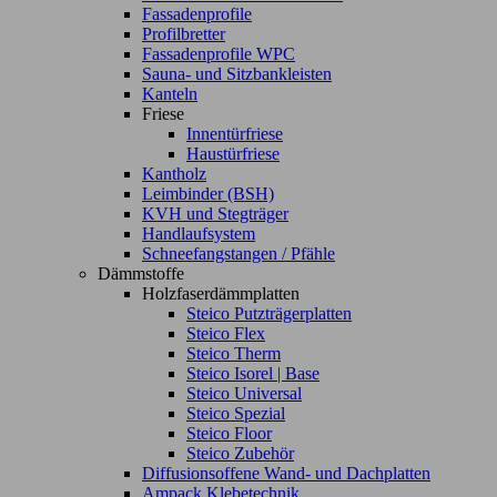
Fassadenprofile
Profilbretter
Fassadenprofile WPC
Sauna- und Sitzbankleisten
Kanteln
Friese
Innentürfriese
Haustürfriese
Kantholz
Leimbinder (BSH)
KVH und Stegträger
Handlaufsystem
Schneefangstangen / Pfähle
Dämmstoffe
Holzfaserdämmplatten
Steico Putzträgerplatten
Steico Flex
Steico Therm
Steico Isorel | Base
Steico Universal
Steico Spezial
Steico Floor
Steico Zubehör
Diffusionsoffene Wand- und Dachplatten
Ampack Klebetechnik