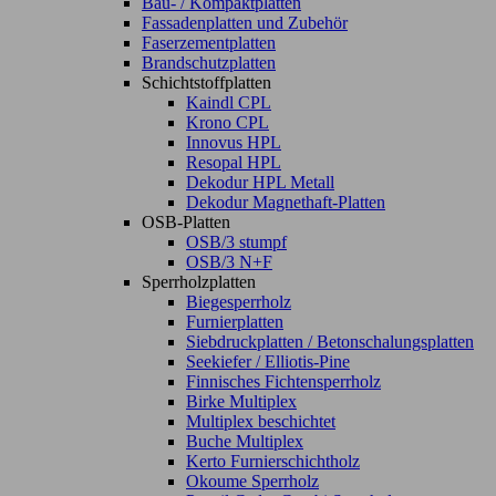
Bau- / Kompaktplatten
Fassadenplatten und Zubehör
Faserzementplatten
Brandschutzplatten
Schichtstoffplatten
Kaindl CPL
Krono CPL
Innovus HPL
Resopal HPL
Dekodur HPL Metall
Dekodur Magnethaft-Platten
OSB-Platten
OSB/3 stumpf
OSB/3 N+F
Sperrholzplatten
Biegesperrholz
Furnierplatten
Siebdruckplatten / Betonschalungsplatten
Seekiefer / Elliotis-Pine
Finnisches Fichtensperrholz
Birke Multiplex
Multiplex beschichtet
Buche Multiplex
Kerto Furnierschichtholz
Okoume Sperrholz