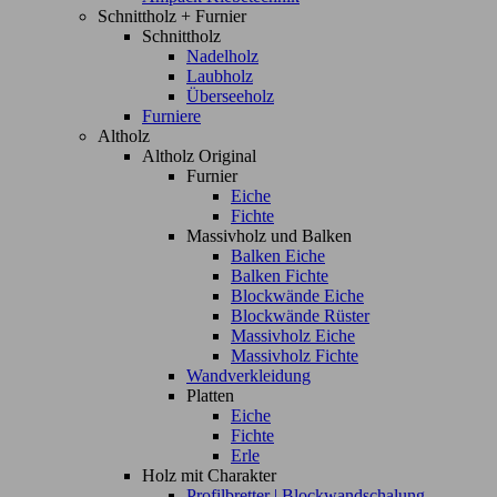
Schnittholz + Furnier
Schnittholz
Nadelholz
Laubholz
Überseeholz
Furniere
Altholz
Altholz Original
Furnier
Eiche
Fichte
Massivholz und Balken
Balken Eiche
Balken Fichte
Blockwände Eiche
Blockwände Rüster
Massivholz Eiche
Massivholz Fichte
Wandverkleidung
Platten
Eiche
Fichte
Erle
Holz mit Charakter
Profilbretter | Blockwandschalung