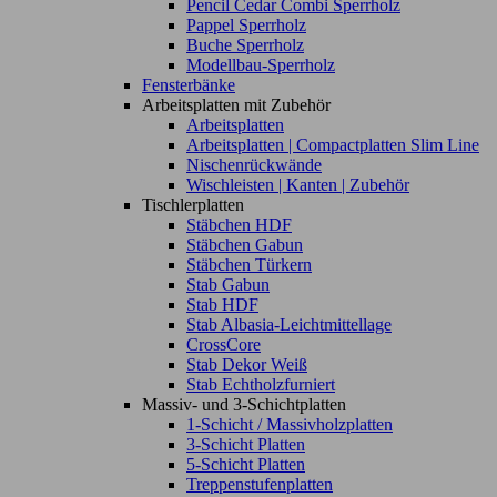
Pencil Cedar Combi Sperrholz
Pappel Sperrholz
Buche Sperrholz
Modellbau-Sperrholz
Fensterbänke
Arbeitsplatten mit Zubehör
Arbeitsplatten
Arbeitsplatten | Compactplatten Slim Line
Nischenrückwände
Wischleisten | Kanten | Zubehör
Tischlerplatten
Stäbchen HDF
Stäbchen Gabun
Stäbchen Türkern
Stab Gabun
Stab HDF
Stab Albasia-Leichtmittellage
CrossCore
Stab Dekor Weiß
Stab Echtholzfurniert
Massiv- und 3-Schichtplatten
1-Schicht / Massivholzplatten
3-Schicht Platten
5-Schicht Platten
Treppenstufenplatten