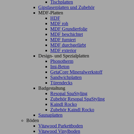
Tischplatten
Gipsfaserplatten und Zubehör
MDF-Platten
HDF
MDF roh
MDF Grundierfolie
MDF beschichtet
MDF furniert
MDF durchgefärbt
MDF exterior
Design- und Spezialplatten
Phonotherm
Imi-Beton
GetaCore Mineralwerkstoff
Sandwichplatten
Türendecks
Badgestaltung
Resopal SpaStyling
Zubehör Resopal SpaStyling
Kaindl Rocko
Zubehör Kaindl Rocko
Saunaplatten
Böden
Vitawood Parkettboden
Vitawood Vinylboden