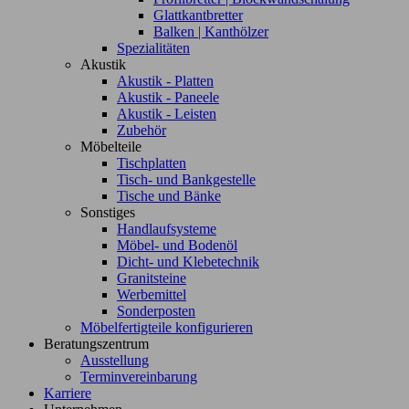
Glattkantbretter
Balken | Kanthölzer
Spezialitäten
Akustik
Akustik - Platten
Akustik - Paneele
Akustik - Leisten
Zubehör
Möbelteile
Tischplatten
Tisch- und Bankgestelle
Tische und Bänke
Sonstiges
Handlaufsysteme
Möbel- und Bodenöl
Dicht- und Klebetechnik
Granitsteine
Werbemittel
Sonderposten
Möbelfertigteile konfigurieren
Beratungszentrum
Ausstellung
Terminvereinbarung
Karriere