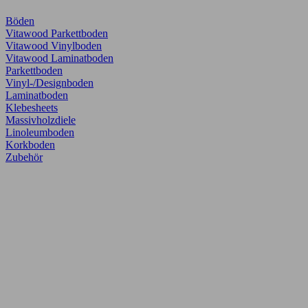
Böden
Vitawood Parkettboden
Vitawood Vinylboden
Vitawood Laminatboden
Parkettboden
Vinyl-/Designboden
Laminatboden
Klebesheets
Massivholzdiele
Linoleumboden
Korkboden
Zubehör