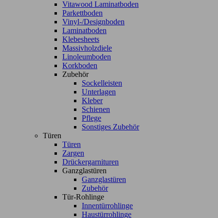
Vitawood Laminatboden
Parkettboden
Vinyl-/Designboden
Laminatboden
Klebesheets
Massivholzdiele
Linoleumboden
Korkboden
Zubehör
Sockelleisten
Unterlagen
Kleber
Schienen
Pflege
Sonstiges Zubehör
Türen
Türen
Zargen
Drückergarnituren
Ganzglastüren
Ganzglastüren
Zubehör
Tür-Rohlinge
Innentürrohlinge
Haustürrohlinge