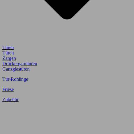
Türen
Türen
Zargen
Drückergarnituren
Ganzglastüren
Tür-Rohlinge
Friese
Zubehör