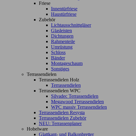
Friese
Innentürfriese
Haustürfriese
Zubehör
Lichtausschnittgläser
Glasleisten
Dichtungen
Rahmenteile
Umrüstung
Schloss
Bänder
Montageschaum
Sonstiges
Terrassendielen
Terrassendielen Holz
Terrassendielen
Terrassendielen WPC
Silvadec Terrassendielen
Megawood Terrassendielen
WPC massiv Terrassendielen
Terrassendielen Resysta
Terrassendielen Zubehör
NEU: Terrassenplaner
Hobelware
Glattkant- und Balkonbretter