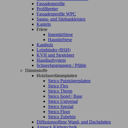
Fassadenprofile
Profilbretter
Fassadenprofile WPC
Sauna- und Sitzbankleisten
Kanteln
Friese
Innentürfriese
Haustürfriese
Kantholz
Leimbinder (BSH)
KVH und Stegträger
Handlaufsystem
Schneefangstangen / Pfähle
Dämmstoffe
Holzfaserdämmplatten
Steico Putzträgerplatten
Steico Flex
Steico Therm
Steico Isorel | Base
Steico Universal
Steico Spezial
Steico Floor
Steico Zubehör
Diffusionsoffene Wand- und Dachplatten
Ampack Klebetechnik