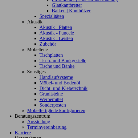
Glattkantbretter
Balken | Kanthölzer
Spezialitäten
Akustik
Akustik - Platten
Akustik - Paneele
Akustik - Leisten
Zubehör
Möbelteile
Tischplatten
Tisch- und Bankgestelle
Tische und Bänke
Sonstiges
Handlaufsysteme
Möbel- und Bodenöl
Dicht- und Klebetechnik
Granitsteine
Werbemittel
Sonderposten
Möbelfertigteile konfigurieren
Beratungszentrum
Ausstellung
Terminvereinbarung
Karriere