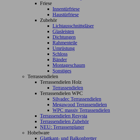
Friese
Innentürfriese
Haustürfriese
Zubehör
Lichtausschnittgläser
Glasleisten
Dichtungen
Rahmenteile
Umrüstung
Schloss
Bänder
Montageschaum
Sonstiges
Terrassendielen
Terrassendielen Holz
Terrassendielen
Terrassendielen WPC
Silvadec Terrassendielen
Megawood Terrassendielen
WPC massiv Terrassendielen
Terrassendielen Resysta
Terrassendielen Zubehör
NEU: Terrassenplaner
Hobelware
Glattkant- und Balkonbretter