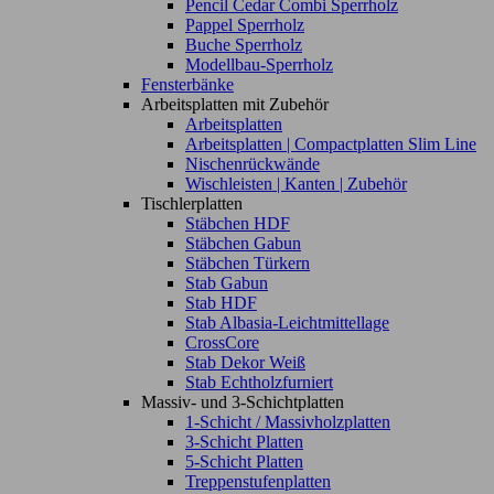
Pencil Cedar Combi Sperrholz
Pappel Sperrholz
Buche Sperrholz
Modellbau-Sperrholz
Fensterbänke
Arbeitsplatten mit Zubehör
Arbeitsplatten
Arbeitsplatten | Compactplatten Slim Line
Nischenrückwände
Wischleisten | Kanten | Zubehör
Tischlerplatten
Stäbchen HDF
Stäbchen Gabun
Stäbchen Türkern
Stab Gabun
Stab HDF
Stab Albasia-Leichtmittellage
CrossCore
Stab Dekor Weiß
Stab Echtholzfurniert
Massiv- und 3-Schichtplatten
1-Schicht / Massivholzplatten
3-Schicht Platten
5-Schicht Platten
Treppenstufenplatten