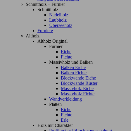
Schnittholz + Furnier
Schnittholz
Nadelholz
Laubholz
Überseeholz
Furniere
Altholz
Altholz Original
Furnier
Eiche
Fichte
Massivholz und Balken
Balken Eiche
Balken Fichte
Blockwände Eiche
Blockwände Rüster
Massivholz Eiche
Massivholz Fichte
Wandverkleidung
Platten
Eiche
Fichte
Erle
Holz mit Charakter
Profilbretter | Blockwandschalung