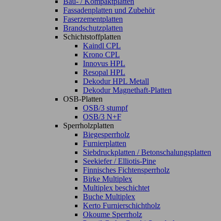
Bau- / Kompaktplatten
Fassadenplatten und Zubehör
Faserzementplatten
Brandschutzplatten
Schichtstoffplatten
Kaindl CPL
Krono CPL
Innovus HPL
Resopal HPL
Dekodur HPL Metall
Dekodur Magnethaft-Platten
OSB-Platten
OSB/3 stumpf
OSB/3 N+F
Sperrholzplatten
Biegesperrholz
Furnierplatten
Siebdruckplatten / Betonschalungsplatten
Seekiefer / Elliotis-Pine
Finnisches Fichtensperrholz
Birke Multiplex
Multiplex beschichtet
Buche Multiplex
Kerto Furnierschichtholz
Okoume Sperrholz