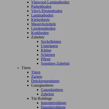
Vitawood Laminatboden
Parkettboden
Vinyl-/Designboden
Laminatboden
Klebesheets
Massivholzdiele
Linoleumboden
Korkboden
Zubehör
Sockelleisten
Unterlagen
Kleber
Schienen
Pflege
Sonstiges Zubehör
Türen
Türen
Zargen
Drückergarnituren
Ganzglastüren
Ganzglastüren
Zubehör
Tür-Rohlinge
Innentürrohlinge
Haustürrohlinge