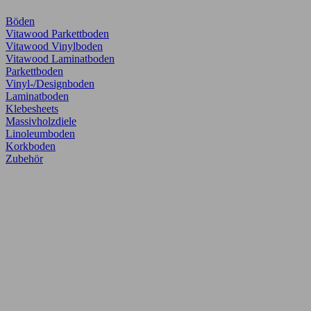
Böden
Vitawood Parkettboden
Vitawood Vinylboden
Vitawood Laminatboden
Parkettboden
Vinyl-/Designboden
Laminatboden
Klebesheets
Massivholzdiele
Linoleumboden
Korkboden
Zubehör