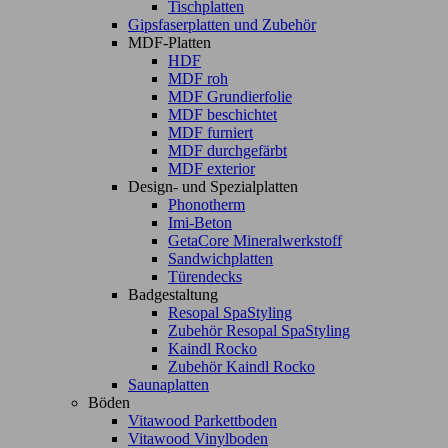
Tischplatten
Gipsfaserplatten und Zubehör
MDF-Platten
HDF
MDF roh
MDF Grundierfolie
MDF beschichtet
MDF furniert
MDF durchgefärbt
MDF exterior
Design- und Spezialplatten
Phonotherm
Imi-Beton
GetaCore Mineralwerkstoff
Sandwichplatten
Türendecks
Badgestaltung
Resopal SpaStyling
Zubehör Resopal SpaStyling
Kaindl Rocko
Zubehör Kaindl Rocko
Saunaplatten
Böden
Vitawood Parkettboden
Vitawood Vinylboden