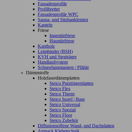
Fassadenprofile
Profilbretter
Fassadenprofile WPC
Sauna- und Sitzbankleisten
Kanteln
Friese
Innentürfriese
Haustürfriese
Kantholz
Leimbinder (BSH)
KVH und Stegträger
Handlaufsystem
Schneefangstangen / Pfähle
Dämmstoffe
Holzfaserdämmplatten
Steico Putzträgerplatten
Steico Flex
Steico Therm
Steico Isorel | Base
Steico Universal
Steico Spezial
Steico Floor
Steico Zubehör
Diffusionsoffene Wand- und Dachplatten
Ampack Klebetechnik