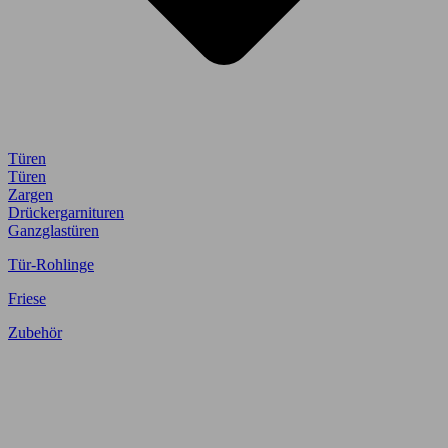
Türen
Türen
Zargen
Drückergarnituren
Ganzglastüren
Tür-Rohlinge
Friese
Zubehör