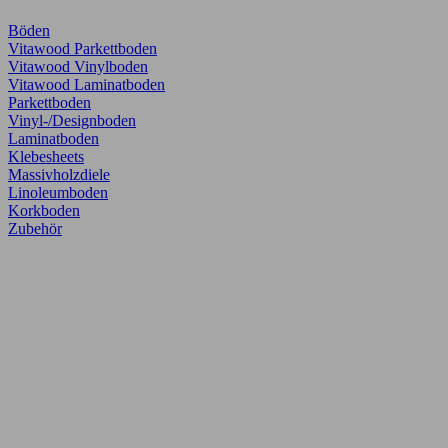
Böden
Vitawood Parkettboden
Vitawood Vinylboden
Vitawood Laminatboden
Parkettboden
Vinyl-/Designboden
Laminatboden
Klebesheets
Massivholzdiele
Linoleumboden
Korkboden
Zubehör