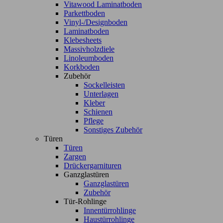
Vitawood Laminatboden
Parkettboden
Vinyl-/Designboden
Laminatboden
Klebesheets
Massivholzdiele
Linoleumboden
Korkboden
Zubehör
Sockelleisten
Unterlagen
Kleber
Schienen
Pflege
Sonstiges Zubehör
Türen
Türen
Zargen
Drückergarnituren
Ganzglastüren
Ganzglastüren
Zubehör
Tür-Rohlinge
Innentürrohlinge
Haustürrohlinge