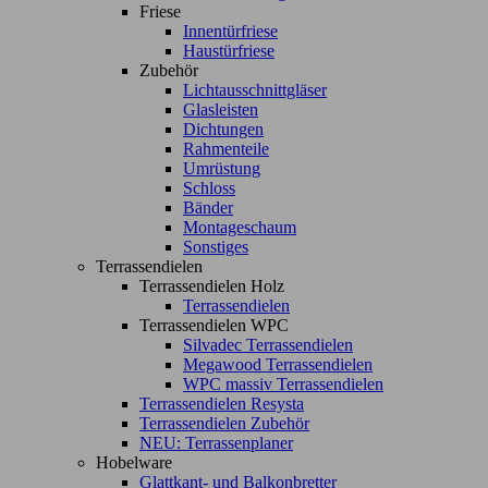
Friese
Innentürfriese
Haustürfriese
Zubehör
Lichtausschnittgläser
Glasleisten
Dichtungen
Rahmenteile
Umrüstung
Schloss
Bänder
Montageschaum
Sonstiges
Terrassendielen
Terrassendielen Holz
Terrassendielen
Terrassendielen WPC
Silvadec Terrassendielen
Megawood Terrassendielen
WPC massiv Terrassendielen
Terrassendielen Resysta
Terrassendielen Zubehör
NEU: Terrassenplaner
Hobelware
Glattkant- und Balkonbretter