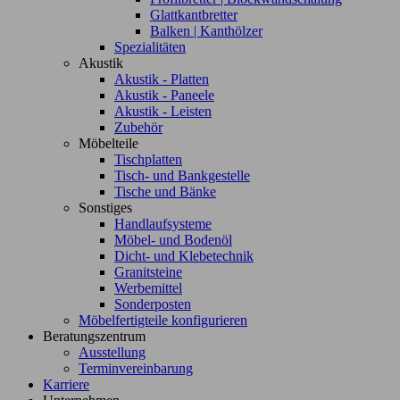
Glattkantbretter
Balken | Kanthölzer
Spezialitäten
Akustik
Akustik - Platten
Akustik - Paneele
Akustik - Leisten
Zubehör
Möbelteile
Tischplatten
Tisch- und Bankgestelle
Tische und Bänke
Sonstiges
Handlaufsysteme
Möbel- und Bodenöl
Dicht- und Klebetechnik
Granitsteine
Werbemittel
Sonderposten
Möbelfertigteile konfigurieren
Beratungszentrum
Ausstellung
Terminvereinbarung
Karriere