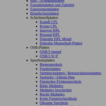
Bau- / Kompaktplatten
Fassadenplatten und Zubehör
Faserzementplatten
Brandschutzplatten
Schichtstoffplatten
Kaindl CPL
Krono CPL
Innovus HPL
Resopal HPL
Dekodur HPL Metall
Dekodur Magnethaft-Platten
OSB-Platten
OSB/3 stumpf
OSB/3 N+F
Sperrholzplatten
Biegesperrholz
Furnierplatten
Siebdruckplatten / Betonschalungsplatten
Seekiefer / Elliotis-Pine
Finnisches Fichtensperrholz
Birke Multiplex
Multiplex beschichtet
Buche Multiplex
Kerto Furnierschichtholz
Okoume Sperrholz