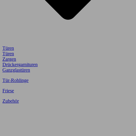
Türen
Türen
Zargen
Drückergarnituren
Ganzglastüren
Tür-Rohlinge
Friese
Zubehör