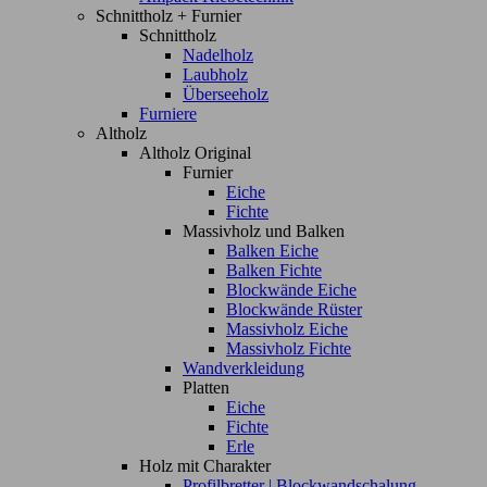
Schnittholz + Furnier
Schnittholz
Nadelholz
Laubholz
Überseeholz
Furniere
Altholz
Altholz Original
Furnier
Eiche
Fichte
Massivholz und Balken
Balken Eiche
Balken Fichte
Blockwände Eiche
Blockwände Rüster
Massivholz Eiche
Massivholz Fichte
Wandverkleidung
Platten
Eiche
Fichte
Erle
Holz mit Charakter
Profilbretter | Blockwandschalung