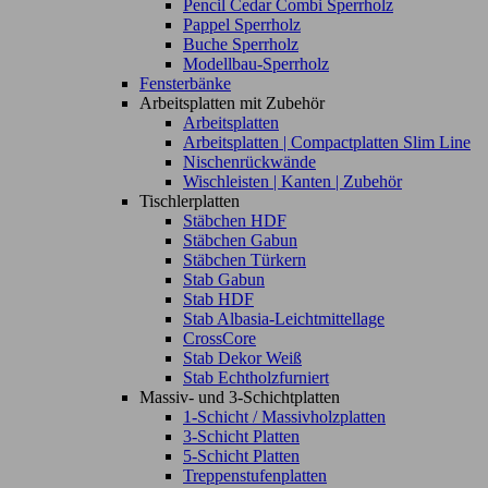
Pencil Cedar Combi Sperrholz
Pappel Sperrholz
Buche Sperrholz
Modellbau-Sperrholz
Fensterbänke
Arbeitsplatten mit Zubehör
Arbeitsplatten
Arbeitsplatten | Compactplatten Slim Line
Nischenrückwände
Wischleisten | Kanten | Zubehör
Tischlerplatten
Stäbchen HDF
Stäbchen Gabun
Stäbchen Türkern
Stab Gabun
Stab HDF
Stab Albasia-Leichtmittellage
CrossCore
Stab Dekor Weiß
Stab Echtholzfurniert
Massiv- und 3-Schichtplatten
1-Schicht / Massivholzplatten
3-Schicht Platten
5-Schicht Platten
Treppenstufenplatten