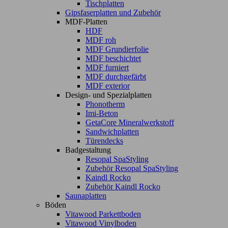
Tischplatten
Gipsfaserplatten und Zubehör
MDF-Platten
HDF
MDF roh
MDF Grundierfolie
MDF beschichtet
MDF furniert
MDF durchgefärbt
MDF exterior
Design- und Spezialplatten
Phonotherm
Imi-Beton
GetaCore Mineralwerkstoff
Sandwichplatten
Türendecks
Badgestaltung
Resopal SpaStyling
Zubehör Resopal SpaStyling
Kaindl Rocko
Zubehör Kaindl Rocko
Saunaplatten
Böden
Vitawood Parkettboden
Vitawood Vinylboden