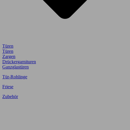
Türen
Türen
Zargen
Drückergarnituren
Ganzglastüren
Tür-Rohlinge
Friese
Zubehör