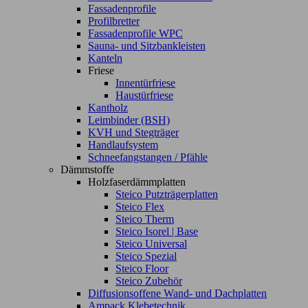
Fassadenprofile
Profilbretter
Fassadenprofile WPC
Sauna- und Sitzbankleisten
Kanteln
Friese
Innentürfriese
Haustürfriese
Kantholz
Leimbinder (BSH)
KVH und Stegträger
Handlaufsystem
Schneefangstangen / Pfähle
Dämmstoffe
Holzfaserdämmplatten
Steico Putzträgerplatten
Steico Flex
Steico Therm
Steico Isorel | Base
Steico Universal
Steico Spezial
Steico Floor
Steico Zubehör
Diffusionsoffene Wand- und Dachplatten
Ampack Klebetechnik