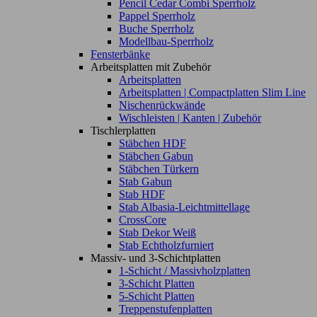
Pencil Cedar Combi Sperrholz
Pappel Sperrholz
Buche Sperrholz
Modellbau-Sperrholz
Fensterbänke
Arbeitsplatten mit Zubehör
Arbeitsplatten
Arbeitsplatten | Compactplatten Slim Line
Nischenrückwände
Wischleisten | Kanten | Zubehör
Tischlerplatten
Stäbchen HDF
Stäbchen Gabun
Stäbchen Türkern
Stab Gabun
Stab HDF
Stab Albasia-Leichtmittellage
CrossCore
Stab Dekor Weiß
Stab Echtholzfurniert
Massiv- und 3-Schichtplatten
1-Schicht / Massivholzplatten
3-Schicht Platten
5-Schicht Platten
Treppenstufenplatten