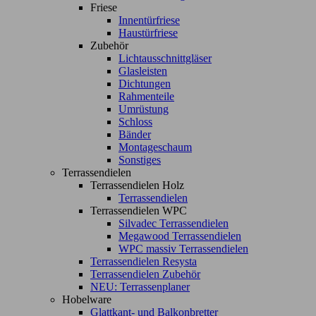
Friese
Innentürfriese
Haustürfriese
Zubehör
Lichtausschnittgläser
Glasleisten
Dichtungen
Rahmenteile
Umrüstung
Schloss
Bänder
Montageschaum
Sonstiges
Terrassendielen
Terrassendielen Holz
Terrassendielen
Terrassendielen WPC
Silvadec Terrassendielen
Megawood Terrassendielen
WPC massiv Terrassendielen
Terrassendielen Resysta
Terrassendielen Zubehör
NEU: Terrassenplaner
Hobelware
Glattkant- und Balkonbretter