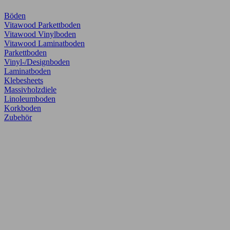
Böden
Vitawood Parkettboden
Vitawood Vinylboden
Vitawood Laminatboden
Parkettboden
Vinyl-/Designboden
Laminatboden
Klebesheets
Massivholzdiele
Linoleumboden
Korkboden
Zubehör