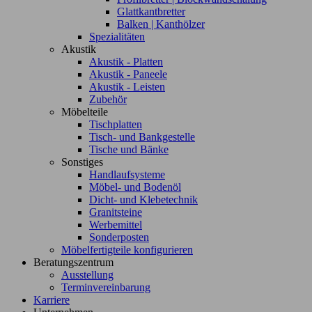
Glattkantbretter
Balken | Kanthölzer
Spezialitäten
Akustik
Akustik - Platten
Akustik - Paneele
Akustik - Leisten
Zubehör
Möbelteile
Tischplatten
Tisch- und Bankgestelle
Tische und Bänke
Sonstiges
Handlaufsysteme
Möbel- und Bodenöl
Dicht- und Klebetechnik
Granitsteine
Werbemittel
Sonderposten
Möbelfertigteile konfigurieren
Beratungszentrum
Ausstellung
Terminvereinbarung
Karriere