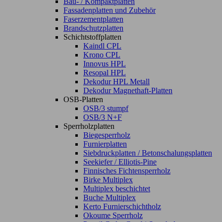
Bau- / Kompaktplatten
Fassadenplatten und Zubehör
Faserzementplatten
Brandschutzplatten
Schichtstoffplatten
Kaindl CPL
Krono CPL
Innovus HPL
Resopal HPL
Dekodur HPL Metall
Dekodur Magnethaft-Platten
OSB-Platten
OSB/3 stumpf
OSB/3 N+F
Sperrholzplatten
Biegesperrholz
Furnierplatten
Siebdruckplatten / Betonschalungsplatten
Seekiefer / Elliotis-Pine
Finnisches Fichtensperrholz
Birke Multiplex
Multiplex beschichtet
Buche Multiplex
Kerto Furnierschichtholz
Okoume Sperrholz