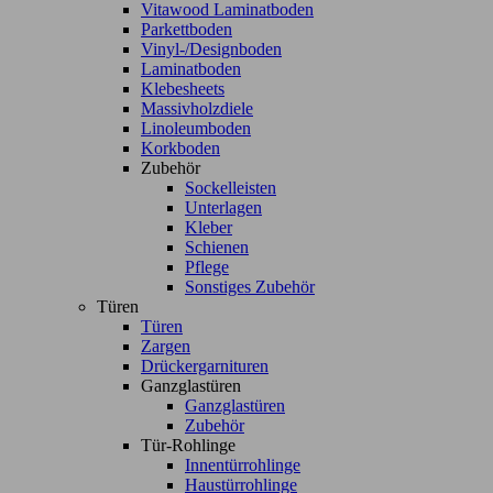
Vitawood Laminatboden
Parkettboden
Vinyl-/Designboden
Laminatboden
Klebesheets
Massivholzdiele
Linoleumboden
Korkboden
Zubehör
Sockelleisten
Unterlagen
Kleber
Schienen
Pflege
Sonstiges Zubehör
Türen
Türen
Zargen
Drückergarnituren
Ganzglastüren
Ganzglastüren
Zubehör
Tür-Rohlinge
Innentürrohlinge
Haustürrohlinge