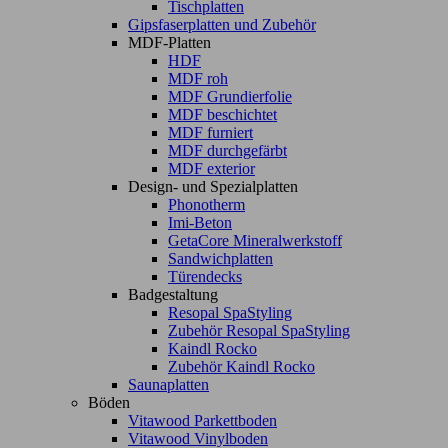
Tischplatten
Gipsfaserplatten und Zubehör
MDF-Platten
HDF
MDF roh
MDF Grundierfolie
MDF beschichtet
MDF furniert
MDF durchgefärbt
MDF exterior
Design- und Spezialplatten
Phonotherm
Imi-Beton
GetaCore Mineralwerkstoff
Sandwichplatten
Türendecks
Badgestaltung
Resopal SpaStyling
Zubehör Resopal SpaStyling
Kaindl Rocko
Zubehör Kaindl Rocko
Saunaplatten
Böden
Vitawood Parkettboden
Vitawood Vinylboden