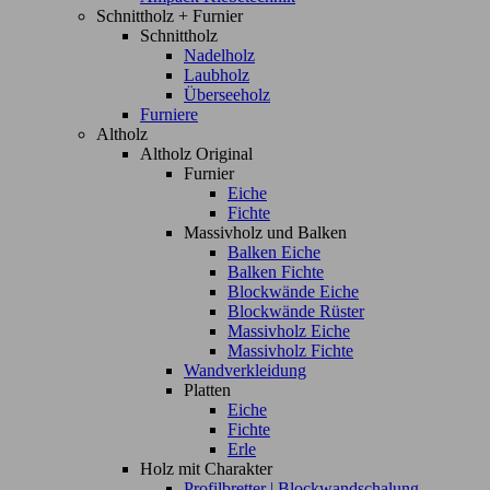
Schnittholz + Furnier
Schnittholz
Nadelholz
Laubholz
Überseeholz
Furniere
Altholz
Altholz Original
Furnier
Eiche
Fichte
Massivholz und Balken
Balken Eiche
Balken Fichte
Blockwände Eiche
Blockwände Rüster
Massivholz Eiche
Massivholz Fichte
Wandverkleidung
Platten
Eiche
Fichte
Erle
Holz mit Charakter
Profilbretter | Blockwandschalung