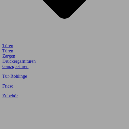
Türen
Türen
Zargen
Drückergarnituren
Ganzglastüren
Tür-Rohlinge
Friese
Zubehör