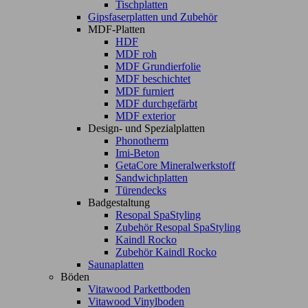
Tischplatten
Gipsfaserplatten und Zubehör
MDF-Platten
HDF
MDF roh
MDF Grundierfolie
MDF beschichtet
MDF furniert
MDF durchgefärbt
MDF exterior
Design- und Spezialplatten
Phonotherm
Imi-Beton
GetaCore Mineralwerkstoff
Sandwichplatten
Türendecks
Badgestaltung
Resopal SpaStyling
Zubehör Resopal SpaStyling
Kaindl Rocko
Zubehör Kaindl Rocko
Saunaplatten
Böden
Vitawood Parkettboden
Vitawood Vinylboden