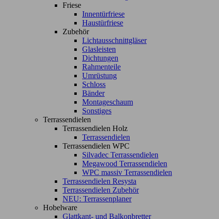
Friese
Innentürfriese
Haustürfriese
Zubehör
Lichtausschnittgläser
Glasleisten
Dichtungen
Rahmenteile
Umrüstung
Schloss
Bänder
Montageschaum
Sonstiges
Terrassendielen
Terrassendielen Holz
Terrassendielen
Terrassendielen WPC
Silvadec Terrassendielen
Megawood Terrassendielen
WPC massiv Terrassendielen
Terrassendielen Resysta
Terrassendielen Zubehör
NEU: Terrassenplaner
Hobelware
Glattkant- und Balkonbretter