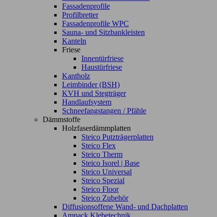
Fassadenprofile
Profilbretter
Fassadenprofile WPC
Sauna- und Sitzbankleisten
Kanteln
Friese
Innentürfriese
Haustürfriese
Kantholz
Leimbinder (BSH)
KVH und Stegträger
Handlaufsystem
Schneefangstangen / Pfähle
Dämmstoffe
Holzfaserdämmplatten
Steico Putzträgerplatten
Steico Flex
Steico Therm
Steico Isorel | Base
Steico Universal
Steico Spezial
Steico Floor
Steico Zubehör
Diffusionsoffene Wand- und Dachplatten
Ampack Klebetechnik