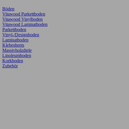
Böden
Vitawood Parkettboden
Vitawood Vinylboden
Vitawood Laminatboden
Parkettboden
Vinyl-/Designboden
Laminatboden
Klebesheets
Massivholzdiele
Linoleumboden
Korkboden
Zubehör