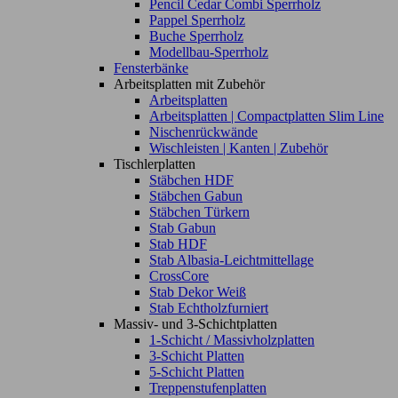
Pencil Cedar Combi Sperrholz
Pappel Sperrholz
Buche Sperrholz
Modellbau-Sperrholz
Fensterbänke
Arbeitsplatten mit Zubehör
Arbeitsplatten
Arbeitsplatten | Compactplatten Slim Line
Nischenrückwände
Wischleisten | Kanten | Zubehör
Tischlerplatten
Stäbchen HDF
Stäbchen Gabun
Stäbchen Türkern
Stab Gabun
Stab HDF
Stab Albasia-Leichtmittellage
CrossCore
Stab Dekor Weiß
Stab Echtholzfurniert
Massiv- und 3-Schichtplatten
1-Schicht / Massivholzplatten
3-Schicht Platten
5-Schicht Platten
Treppenstufenplatten