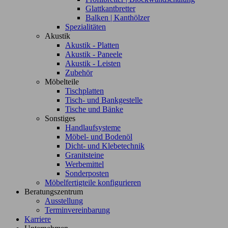
Glattkantbretter
Balken | Kanthölzer
Spezialitäten
Akustik
Akustik - Platten
Akustik - Paneele
Akustik - Leisten
Zubehör
Möbelteile
Tischplatten
Tisch- und Bankgestelle
Tische und Bänke
Sonstiges
Handlaufsysteme
Möbel- und Bodenöl
Dicht- und Klebetechnik
Granitsteine
Werbemittel
Sonderposten
Möbelfertigteile konfigurieren
Beratungszentrum
Ausstellung
Terminvereinbarung
Karriere