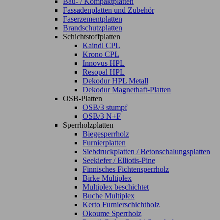
Bau- / Kompaktplatten
Fassadenplatten und Zubehör
Faserzementplatten
Brandschutzplatten
Schichtstoffplatten
Kaindl CPL
Krono CPL
Innovus HPL
Resopal HPL
Dekodur HPL Metall
Dekodur Magnethaft-Platten
OSB-Platten
OSB/3 stumpf
OSB/3 N+F
Sperrholzplatten
Biegesperrholz
Furnierplatten
Siebdruckplatten / Betonschalungsplatten
Seekiefer / Elliotis-Pine
Finnisches Fichtensperrholz
Birke Multiplex
Multiplex beschichtet
Buche Multiplex
Kerto Furnierschichtholz
Okoume Sperrholz