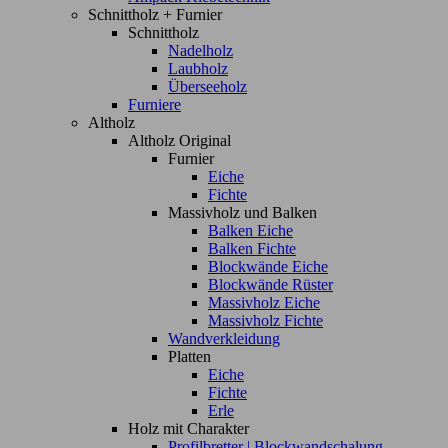
Schnittholz + Furnier
Schnittholz
Nadelholz
Laubholz
Überseeholz
Furniere
Altholz
Altholz Original
Furnier
Eiche
Fichte
Massivholz und Balken
Balken Eiche
Balken Fichte
Blockwände Eiche
Blockwände Rüster
Massivholz Eiche
Massivholz Fichte
Wandverkleidung
Platten
Eiche
Fichte
Erle
Holz mit Charakter
Profilbretter | Blockwandschalung