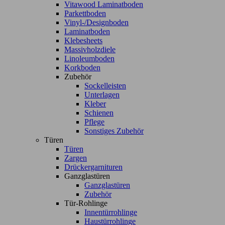
Vitawood Laminatboden
Parkettboden
Vinyl-/Designboden
Laminatboden
Klebesheets
Massivholzdiele
Linoleumboden
Korkboden
Zubehör
Sockelleisten
Unterlagen
Kleber
Schienen
Pflege
Sonstiges Zubehör
Türen
Türen
Zargen
Drückergarnituren
Ganzglastüren
Ganzglastüren
Zubehör
Tür-Rohlinge
Innentürrohlinge
Haustürrohlinge