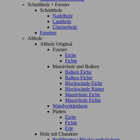
Schnittholz + Furnier
Schnittholz
Nadelholz
Laubholz
Überseeholz
Furniere
Altholz
Altholz Original
Furnier
Eiche
Fichte
Massivholz und Balken
Balken Eiche
Balken Fichte
Blockwände Eiche
Blockwände Rüster
Massivholz Eiche
Massivholz Fichte
Wandverkleidung
Platten
Eiche
Fichte
Erle
Holz mit Charakter
Profilbretter | Blockwandschalung