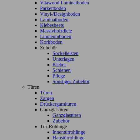
Vitawood Laminatboden
Parkettboden
Vinyl-/Designboden
Laminatboden
Klebesheets
Massivholzdiele
Linoleumboden
Korkboden
Zubehör
Sockelleisten
Unterlagen
Kleber
Schienen
Pflege
Sonstiges Zubehör
Türen
Türen
Zargen
Drückergarnituren
Ganzglastüren
Ganzglastüren
Zubehör
Tür-Rohlinge
Innentürrohlinge
Haustürrohlinge