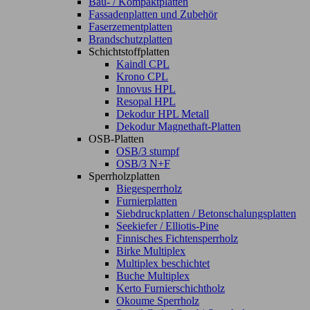
Bau- / Kompaktplatten
Fassadenplatten und Zubehör
Faserzementplatten
Brandschutzplatten
Schichtstoffplatten
Kaindl CPL
Krono CPL
Innovus HPL
Resopal HPL
Dekodur HPL Metall
Dekodur Magnethaft-Platten
OSB-Platten
OSB/3 stumpf
OSB/3 N+F
Sperrholzplatten
Biegesperrholz
Furnierplatten
Siebdruckplatten / Betonschalungsplatten
Seekiefer / Elliotis-Pine
Finnisches Fichtensperrholz
Birke Multiplex
Multiplex beschichtet
Buche Multiplex
Kerto Furnierschichtholz
Okoume Sperrholz