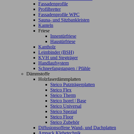
Fassadenprofile
Profilbretter
Fassadenprofile WPC
Sauna- und Sitzbankleisten
Kanteln
Friese
Innentürfriese
Haustürfriese
Kantholz
Leimbinder (BSH)
KVH und Stegträger
Handlaufsystem
Schneefangstangen / Pfähle
Dämmstoffe
Holzfaserdämmplatten
Steico Putzträgerplatten
Steico Flex
Steico Therm
Steico Isorel | Base
Steico Universal
Steico Spezial
Steico Floor
Steico Zubehör
Diffusionsoffene Wand- und Dachplatten
Ampack Klebetechnik