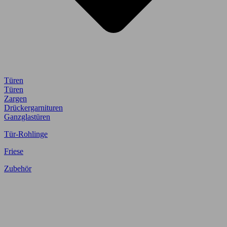
Türen
Türen
Zargen
Drückergarnituren
Ganzglastüren
Tür-Rohlinge
Friese
Zubehör