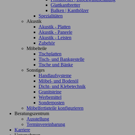
Glattkantbretter
Balken | Kanthölzer
Spezialitäten
Akustik
Akustik - Platten
Akustik - Paneele
Akustik - Leisten
Zubehör
Möbelteile
Tischplatten
Tisch- und Bankgestelle
Tische und Bänke
Sonstiges
Handlaufsysteme
Möbel- und Bodenöl
Dicht- und Klebetechnik
Granitsteine
Werbemittel
Sonderposten
Möbelfertigteile konfigurieren
Beratungszentrum
Ausstellung
Terminvereinbarung
Karriere