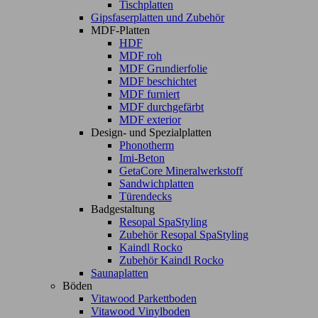
Tischplatten
Gipsfaserplatten und Zubehör
MDF-Platten
HDF
MDF roh
MDF Grundierfolie
MDF beschichtet
MDF furniert
MDF durchgefärbt
MDF exterior
Design- und Spezialplatten
Phonotherm
Imi-Beton
GetaCore Mineralwerkstoff
Sandwichplatten
Türendecks
Badgestaltung
Resopal SpaStyling
Zubehör Resopal SpaStyling
Kaindl Rocko
Zubehör Kaindl Rocko
Saunaplatten
Böden
Vitawood Parkettboden
Vitawood Vinylboden