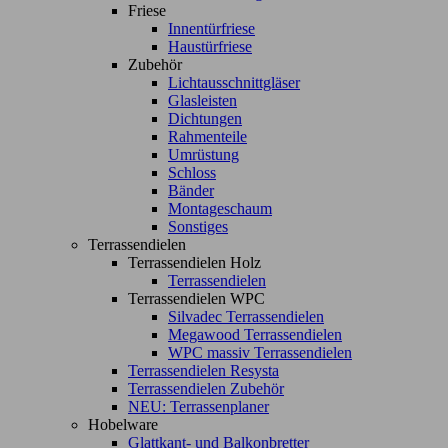
Friese
Innentürfriese
Haustürfriese
Zubehör
Lichtausschnittgläser
Glasleisten
Dichtungen
Rahmenteile
Umrüstung
Schloss
Bänder
Montageschaum
Sonstiges
Terrassendielen
Terrassendielen Holz
Terrassendielen
Terrassendielen WPC
Silvadec Terrassendielen
Megawood Terrassendielen
WPC massiv Terrassendielen
Terrassendielen Resysta
Terrassendielen Zubehör
NEU: Terrassenplaner
Hobelware
Glattkant- und Balkonbretter