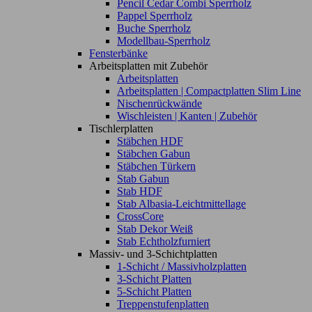
Pencil Cedar Combi Sperrholz
Pappel Sperrholz
Buche Sperrholz
Modellbau-Sperrholz
Fensterbänke
Arbeitsplatten mit Zubehör
Arbeitsplatten
Arbeitsplatten | Compactplatten Slim Line
Nischenrückwände
Wischleisten | Kanten | Zubehör
Tischlerplatten
Stäbchen HDF
Stäbchen Gabun
Stäbchen Türkern
Stab Gabun
Stab HDF
Stab Albasia-Leichtmittellage
CrossCore
Stab Dekor Weiß
Stab Echtholzfurniert
Massiv- und 3-Schichtplatten
1-Schicht / Massivholzplatten
3-Schicht Platten
5-Schicht Platten
Treppenstufenplatten