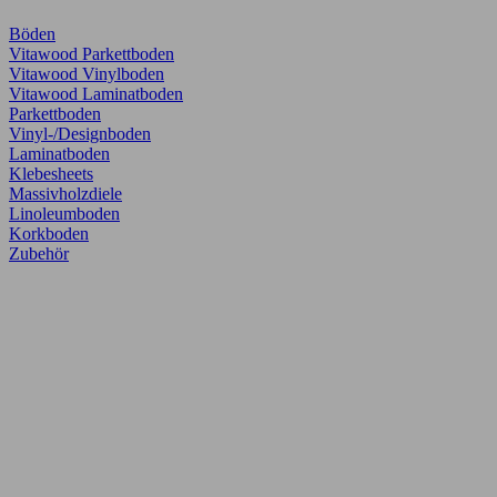
Böden
Vitawood Parkettboden
Vitawood Vinylboden
Vitawood Laminatboden
Parkettboden
Vinyl-/Designboden
Laminatboden
Klebesheets
Massivholzdiele
Linoleumboden
Korkboden
Zubehör