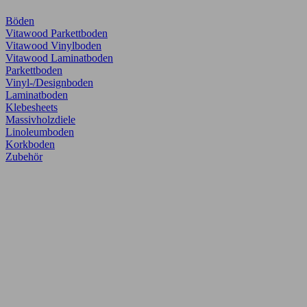
Böden
Vitawood Parkettboden
Vitawood Vinylboden
Vitawood Laminatboden
Parkettboden
Vinyl-/Designboden
Laminatboden
Klebesheets
Massivholzdiele
Linoleumboden
Korkboden
Zubehör