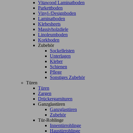
Vitawood Laminatboden
Parkettboden
Vinyl-/Designboden
Laminatboden
Klebesheets
Massivholzdiele
Linoleumboden
Korkboden
Zubehör
Sockelleisten
Unterlagen
Kleber
Schienen
Pflege
Sonstiges Zubehör
Türen
Türen
Zargen
Drückergarnituren
Ganzglastüren
Ganzglastüren
Zubehör
Tür-Rohlinge
Innentürrohlinge
Haustürrohlinge