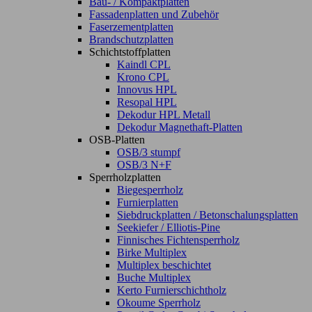
Bau- / Kompaktplatten
Fassadenplatten und Zubehör
Faserzementplatten
Brandschutzplatten
Schichtstoffplatten
Kaindl CPL
Krono CPL
Innovus HPL
Resopal HPL
Dekodur HPL Metall
Dekodur Magnethaft-Platten
OSB-Platten
OSB/3 stumpf
OSB/3 N+F
Sperrholzplatten
Biegesperrholz
Furnierplatten
Siebdruckplatten / Betonschalungsplatten
Seekiefer / Elliotis-Pine
Finnisches Fichtensperrholz
Birke Multiplex
Multiplex beschichtet
Buche Multiplex
Kerto Furnierschichtholz
Okoume Sperrholz