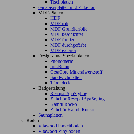
Tischplatten
Gipsfaserplatten und Zubehör
MDF-Platten
HDF
MDF roh
MDF Grundierfolie
MDF beschichtet
MDF furniert
MDF durchgefärbt
MDF exterior
Design- und Spezialplatten
Phonotherm
Imi-Beton
GetaCore Mineralwerkstoff
Sandwichplatten
Türendecks
Badgestaltung
Resopal SpaStyling
Zubehör Resopal SpaStyling
Kaindl Rocko
Zubehör Kaindl Rocko
Saunaplatten
Böden
Vitawood Parkettboden
Vitawood Vinylboden