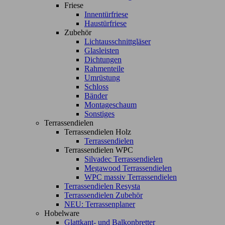
Friese
Innentürfriese
Haustürfriese
Zubehör
Lichtausschnittgläser
Glasleisten
Dichtungen
Rahmenteile
Umrüstung
Schloss
Bänder
Montageschaum
Sonstiges
Terrassendielen
Terrassendielen Holz
Terrassendielen
Terrassendielen WPC
Silvadec Terrassendielen
Megawood Terrassendielen
WPC massiv Terrassendielen
Terrassendielen Resysta
Terrassendielen Zubehör
NEU: Terrassenplaner
Hobelware
Glattkant- und Balkonbretter