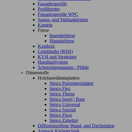
Fassadenprofile
Profilbretter
Fassadenprofile WPC
Sauna- und Sitzbankleisten
Kanteln
Friese
Innentürfriese
Haustürfriese
Kantholz
Leimbinder (BSH)
KVH und Stegträger
Handlaufsystem
Schneefangstangen / Pfähle
Dämmstoffe
Holzfaserdämmplatten
Steico Putzträgerplatten
Steico Flex
Steico Therm
Steico Isorel | Base
Steico Universal
Steico Spezial
Steico Floor
Steico Zubehör
Diffusionsoffene Wand- und Dachplatten
Ampack Klebetechnik