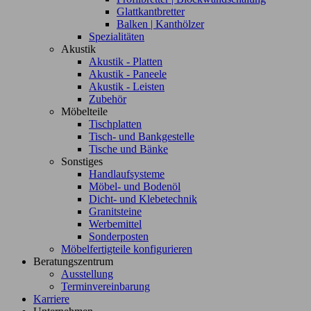
Glattkantbretter
Balken | Kanthölzer
Spezialitäten
Akustik
Akustik - Platten
Akustik - Paneele
Akustik - Leisten
Zubehör
Möbelteile
Tischplatten
Tisch- und Bankgestelle
Tische und Bänke
Sonstiges
Handlaufsysteme
Möbel- und Bodenöl
Dicht- und Klebetechnik
Granitsteine
Werbemittel
Sonderposten
Möbelfertigteile konfigurieren
Beratungszentrum
Ausstellung
Terminvereinbarung
Karriere