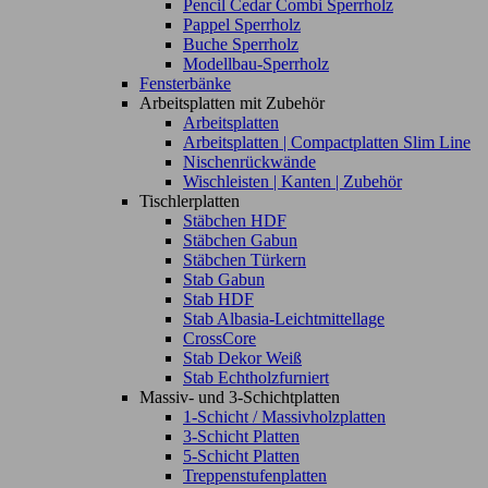
Pencil Cedar Combi Sperrholz
Pappel Sperrholz
Buche Sperrholz
Modellbau-Sperrholz
Fensterbänke
Arbeitsplatten mit Zubehör
Arbeitsplatten
Arbeitsplatten | Compactplatten Slim Line
Nischenrückwände
Wischleisten | Kanten | Zubehör
Tischlerplatten
Stäbchen HDF
Stäbchen Gabun
Stäbchen Türkern
Stab Gabun
Stab HDF
Stab Albasia-Leichtmittellage
CrossCore
Stab Dekor Weiß
Stab Echtholzfurniert
Massiv- und 3-Schichtplatten
1-Schicht / Massivholzplatten
3-Schicht Platten
5-Schicht Platten
Treppenstufenplatten