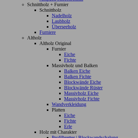
Schnittholz + Furnier
Schnittholz
Nadelholz
Laubholz
Überseeholz
Furniere
Altholz
Altholz Original
Furnier
Eiche
Fichte
Massivholz und Balken
Balken Eiche
Balken Fichte
Blockwände Eiche
Blockwände Rüster
Massivholz Eiche
Massivholz Fichte
Wandverkleidung
Platten
Eiche
Fichte
Erle
Holz mit Charakter
Profilbretter | Blockwandschalung