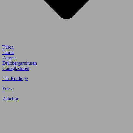
Türen
Türen
Zargen
Drückergarnituren
Ganzglastüren
Tür-Rohlinge
Friese
Zubehör