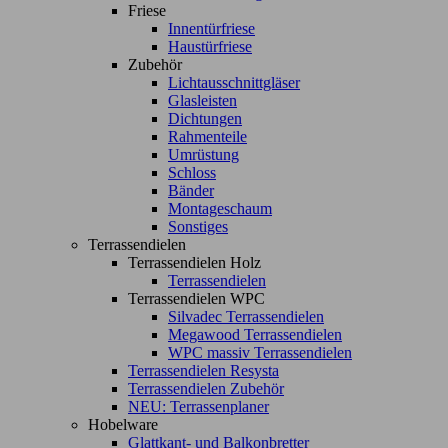
Friese
Innentürfriese
Haustürfriese
Zubehör
Lichtausschnittgläser
Glasleisten
Dichtungen
Rahmenteile
Umrüstung
Schloss
Bänder
Montageschaum
Sonstiges
Terrassendielen
Terrassendielen Holz
Terrassendielen
Terrassendielen WPC
Silvadec Terrassendielen
Megawood Terrassendielen
WPC massiv Terrassendielen
Terrassendielen Resysta
Terrassendielen Zubehör
NEU: Terrassenplaner
Hobelware
Glattkant- und Balkonbretter