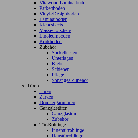
Vitawood Laminatboden
Parkettboden
Vinyl-/Designboden
Laminatboden
Klebesheets
Massivholzdiele
Linoleumboden
Korkboden
Zubehör
Sockelleisten
Unterlagen
Kleber
Schienen
Pflege
Sonstiges Zubehör
Türen
Türen
Zargen
Drückergarnituren
Ganzglastüren
Ganzglastüren
Zubehör
Tür-Rohlinge
Innentürrohlinge
Haustürrohlinge