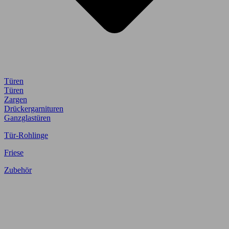
Türen
Türen
Zargen
Drückergarnituren
Ganzglastüren
Tür-Rohlinge
Friese
Zubehör