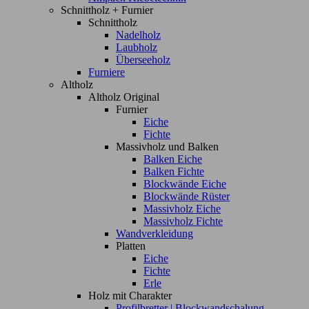
Schnittholz + Furnier
Schnittholz
Nadelholz
Laubholz
Überseeholz
Furniere
Altholz
Altholz Original
Furnier
Eiche
Fichte
Massivholz und Balken
Balken Eiche
Balken Fichte
Blockwände Eiche
Blockwände Rüster
Massivholz Eiche
Massivholz Fichte
Wandverkleidung
Platten
Eiche
Fichte
Erle
Holz mit Charakter
Profilbretter | Blockwandschalung