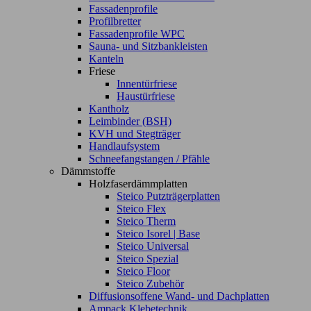
Fassadenprofile
Profilbretter
Fassadenprofile WPC
Sauna- und Sitzbankleisten
Kanteln
Friese
Innentürfriese
Haustürfriese
Kantholz
Leimbinder (BSH)
KVH und Stegträger
Handlaufsystem
Schneefangstangen / Pfähle
Dämmstoffe
Holzfaserdämmplatten
Steico Putzträgerplatten
Steico Flex
Steico Therm
Steico Isorel | Base
Steico Universal
Steico Spezial
Steico Floor
Steico Zubehör
Diffusionsoffene Wand- und Dachplatten
Ampack Klebetechnik