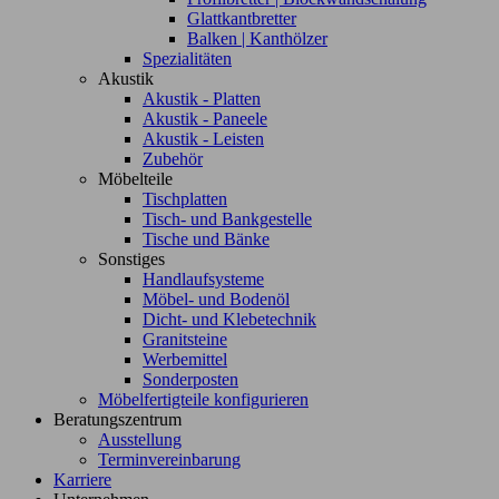
Glattkantbretter
Balken | Kanthölzer
Spezialitäten
Akustik
Akustik - Platten
Akustik - Paneele
Akustik - Leisten
Zubehör
Möbelteile
Tischplatten
Tisch- und Bankgestelle
Tische und Bänke
Sonstiges
Handlaufsysteme
Möbel- und Bodenöl
Dicht- und Klebetechnik
Granitsteine
Werbemittel
Sonderposten
Möbelfertigteile konfigurieren
Beratungszentrum
Ausstellung
Terminvereinbarung
Karriere