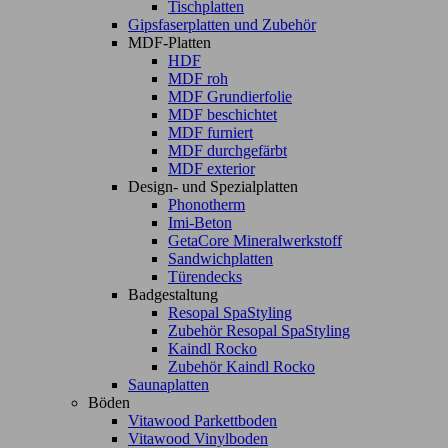
Tischplatten
Gipsfaserplatten und Zubehör
MDF-Platten
HDF
MDF roh
MDF Grundierfolie
MDF beschichtet
MDF furniert
MDF durchgefärbt
MDF exterior
Design- und Spezialplatten
Phonotherm
Imi-Beton
GetaCore Mineralwerkstoff
Sandwichplatten
Türendecks
Badgestaltung
Resopal SpaStyling
Zubehör Resopal SpaStyling
Kaindl Rocko
Zubehör Kaindl Rocko
Saunaplatten
Böden
Vitawood Parkettboden
Vitawood Vinylboden