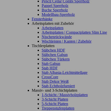
Pencil Cedar Combi Sperrholz
Pappel Sperrholz
Buche Sperrholz
Modellbau-Sperrholz
Fensterbänke
Arbeitsplatten mit Zubehör
Arbeitsplatten
Arbeitsplatten | Compactplatten Slim Line
Nischenrückwände
Wischleisten | Kanten | Zubehör
Tischlerplatten
Stäbchen HDF
Stäbchen Gabun
Stäbchen Türkern
Stab Gabun
Stab HDF
Stab Albasia-Leichtmittellage
CrossCore
Stab Dekor Weiß
Stab Echtholzfurniert
Massiv- und 3-Schichtplatten
1-Schicht / Massivholzplatten
3-Schicht Platten
5-Schicht Platten
Treppenstufenplatten