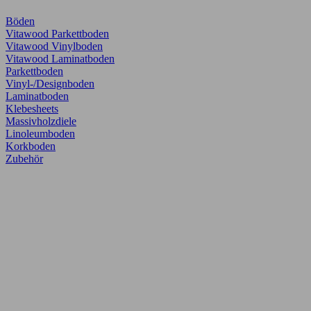
Böden
Vitawood Parkettboden
Vitawood Vinylboden
Vitawood Laminatboden
Parkettboden
Vinyl-/Designboden
Laminatboden
Klebesheets
Massivholzdiele
Linoleumboden
Korkboden
Zubehör