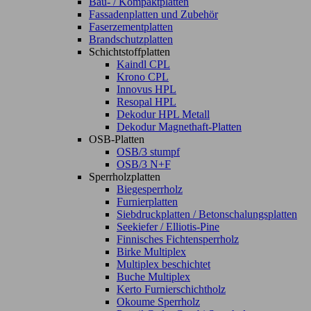
Bau- / Kompaktplatten
Fassadenplatten und Zubehör
Faserzementplatten
Brandschutzplatten
Schichtstoffplatten
Kaindl CPL
Krono CPL
Innovus HPL
Resopal HPL
Dekodur HPL Metall
Dekodur Magnethaft-Platten
OSB-Platten
OSB/3 stumpf
OSB/3 N+F
Sperrholzplatten
Biegesperrholz
Furnierplatten
Siebdruckplatten / Betonschalungsplatten
Seekiefer / Elliotis-Pine
Finnisches Fichtensperrholz
Birke Multiplex
Multiplex beschichtet
Buche Multiplex
Kerto Furnierschichtholz
Okoume Sperrholz