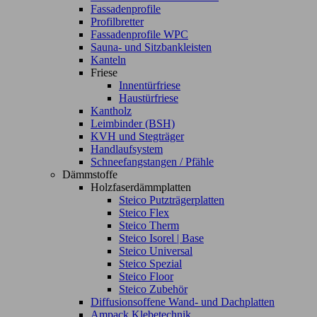
Fassadenprofile
Profilbretter
Fassadenprofile WPC
Sauna- und Sitzbankleisten
Kanteln
Friese
Innentürfriese
Haustürfriese
Kantholz
Leimbinder (BSH)
KVH und Stegträger
Handlaufsystem
Schneefangstangen / Pfähle
Dämmstoffe
Holzfaserdämmplatten
Steico Putzträgerplatten
Steico Flex
Steico Therm
Steico Isorel | Base
Steico Universal
Steico Spezial
Steico Floor
Steico Zubehör
Diffusionsoffene Wand- und Dachplatten
Ampack Klebetechnik