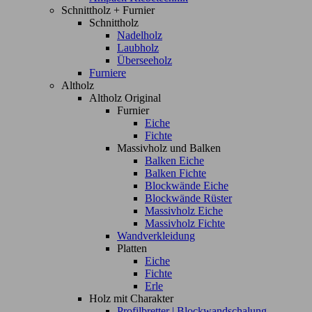
Schnittholz + Furnier
Schnittholz
Nadelholz
Laubholz
Überseeholz
Furniere
Altholz
Altholz Original
Furnier
Eiche
Fichte
Massivholz und Balken
Balken Eiche
Balken Fichte
Blockwände Eiche
Blockwände Rüster
Massivholz Eiche
Massivholz Fichte
Wandverkleidung
Platten
Eiche
Fichte
Erle
Holz mit Charakter
Profilbretter | Blockwandschalung