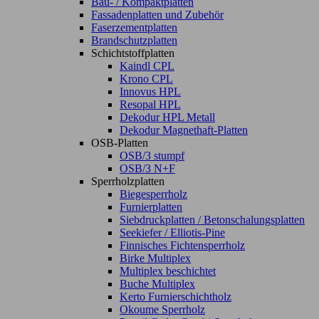
Bau- / Kompaktplatten
Fassadenplatten und Zubehör
Faserzementplatten
Brandschutzplatten
Schichtstoffplatten
Kaindl CPL
Krono CPL
Innovus HPL
Resopal HPL
Dekodur HPL Metall
Dekodur Magnethaft-Platten
OSB-Platten
OSB/3 stumpf
OSB/3 N+F
Sperrholzplatten
Biegesperrholz
Furnierplatten
Siebdruckplatten / Betonschalungsplatten
Seekiefer / Elliotis-Pine
Finnisches Fichtensperrholz
Birke Multiplex
Multiplex beschichtet
Buche Multiplex
Kerto Furnierschichtholz
Okoume Sperrholz