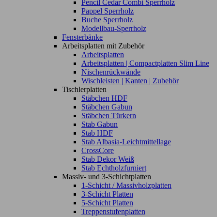
Pencil Cedar Combi Sperrholz
Pappel Sperrholz
Buche Sperrholz
Modellbau-Sperrholz
Fensterbänke
Arbeitsplatten mit Zubehör
Arbeitsplatten
Arbeitsplatten | Compactplatten Slim Line
Nischenrückwände
Wischleisten | Kanten | Zubehör
Tischlerplatten
Stäbchen HDF
Stäbchen Gabun
Stäbchen Türkern
Stab Gabun
Stab HDF
Stab Albasia-Leichtmittellage
CrossCore
Stab Dekor Weiß
Stab Echtholzfurniert
Massiv- und 3-Schichtplatten
1-Schicht / Massivholzplatten
3-Schicht Platten
5-Schicht Platten
Treppenstufenplatten