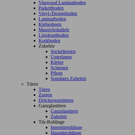
Vitawood Laminatboden
Parkettboden
Vinyl-/Designboden
Laminatboden
Klebesheets
Massivholzdiele
Linoleumboden
Korkboden
Zubehör
Sockelleisten
Unterlagen
Kleber
Schienen
Pflege
Sonstiges Zubehör
Türen
Türen
Zargen
Drückergarnituren
Ganzglastüren
Ganzglastüren
Zubehör
Tür-Rohlinge
Innentürrohlinge
Haustürrohlinge