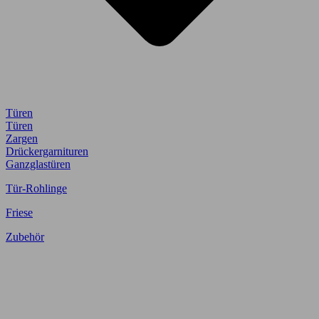
Türen
Türen
Zargen
Drückergarnituren
Ganzglastüren
Tür-Rohlinge
Friese
Zubehör