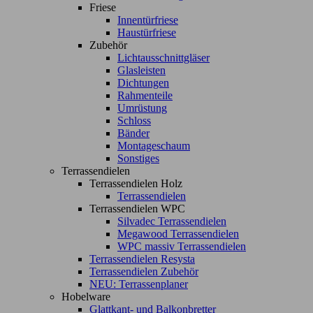
Friese
Innentürfriese
Haustürfriese
Zubehör
Lichtausschnittgläser
Glasleisten
Dichtungen
Rahmenteile
Umrüstung
Schloss
Bänder
Montageschaum
Sonstiges
Terrassendielen
Terrassendielen Holz
Terrassendielen
Terrassendielen WPC
Silvadec Terrassendielen
Megawood Terrassendielen
WPC massiv Terrassendielen
Terrassendielen Resysta
Terrassendielen Zubehör
NEU: Terrassenplaner
Hobelware
Glattkant- und Balkonbretter