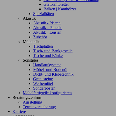
Glattkantbretter
Balken | Kanthölzer
Spezialitäten
Akustik
Akustik - Platten
Akustik - Paneele
Akustik - Leisten
Zubehör
Möbelteile
Tischplatten
Tisch- und Bankgestelle
Tische und Bänke
Sonstiges
Handlaufsysteme
Möbel- und Bodenöl
Dicht- und Klebetechnik
Granitsteine
Werbemittel
Sonderposten
Möbelfertigteile konfigurieren
Beratungszentrum
Ausstellung
Terminvereinbarung
Karriere