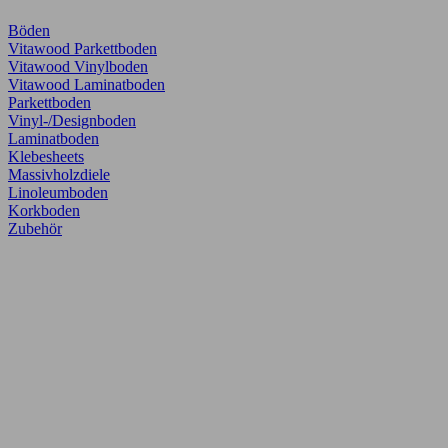
Böden
Vitawood Parkettboden
Vitawood Vinylboden
Vitawood Laminatboden
Parkettboden
Vinyl-/Designboden
Laminatboden
Klebesheets
Massivholzdiele
Linoleumboden
Korkboden
Zubehör