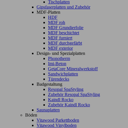
Tischplatten
Gipsfaserplatten und Zubehör
MDF-Platten
HDF
MDF roh
MDF Grundierfolie
MDF beschichtet
MDF furniert
MDF durchgefärbt
MDF exterior
Design- und Spezialplatten
Phonotherm
Imi-Beton
GetaCore Mineralwerkstoff
Sandwichplatten
Türendecks
Badgestaltung
Resopal SpaStyling
Zubehör Resopal SpaStyling
Kaindl Rocko
Zubehör Kaindl Rocko
Saunaplatten
Böden
Vitawood Parkettboden
Vitawood Vinylboden