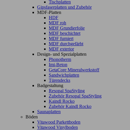
Tischplatten
Gipsfaserplatten und Zubehör
MDF-Platten
HDF
MDF roh
MDF Grundierfolie
MDF beschichtet
MDF furniert
MDF durchgefärbt
MDF exterior
Design- und Spezialplatten
Phonotherm
Imi-Beton
GetaCore Mineralwerkstoff
Sandwichplatten
Türendecks
Badgestaltung
Resopal SpaStyling
Zubehör Resopal SpaStyling
Kaindl Rocko
Zubehör Kaindl Rocko
Saunaplatten
Böden
Vitawood Parkettboden
Vitawood Vinylboden