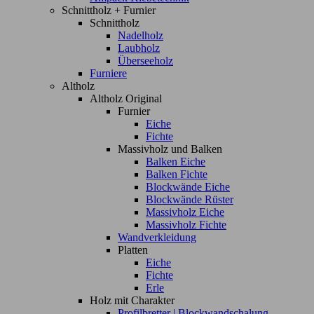
Schnittholz + Furnier
Schnittholz
Nadelholz
Laubholz
Überseeholz
Furniere
Altholz
Altholz Original
Furnier
Eiche
Fichte
Massivholz und Balken
Balken Eiche
Balken Fichte
Blockwände Eiche
Blockwände Rüster
Massivholz Eiche
Massivholz Fichte
Wandverkleidung
Platten
Eiche
Fichte
Erle
Holz mit Charakter
Profilbretter | Blockwandschalung