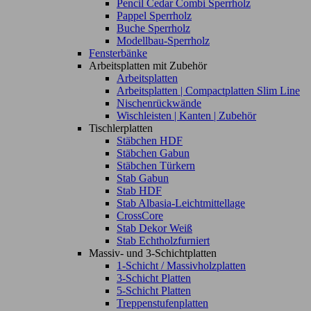
Pencil Cedar Combi Sperrholz
Pappel Sperrholz
Buche Sperrholz
Modellbau-Sperrholz
Fensterbänke
Arbeitsplatten mit Zubehör
Arbeitsplatten
Arbeitsplatten | Compactplatten Slim Line
Nischenrückwände
Wischleisten | Kanten | Zubehör
Tischlerplatten
Stäbchen HDF
Stäbchen Gabun
Stäbchen Türkern
Stab Gabun
Stab HDF
Stab Albasia-Leichtmittellage
CrossCore
Stab Dekor Weiß
Stab Echtholzfurniert
Massiv- und 3-Schichtplatten
1-Schicht / Massivholzplatten
3-Schicht Platten
5-Schicht Platten
Treppenstufenplatten