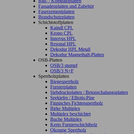
Bau- / Kompaktplatten
Fassadenplatten und Zubehör
Faserzementplatten
Brandschutzplatten
Schichtstoffplatten
Kaindl CPL
Krono CPL
Innovus HPL
Resopal HPL
Dekodur HPL Metall
Dekodur Magnethaft-Platten
OSB-Platten
OSB/3 stumpf
OSB/3 N+F
Sperrholzplatten
Biegesperrholz
Furnierplatten
Siebdruckplatten / Betonschalungsplatten
Seekiefer / Elliotis-Pine
Finnisches Fichtensperrholz
Birke Multiplex
Multiplex beschichtet
Buche Multiplex
Kerto Furnierschichtholz
Okoume Sperrholz