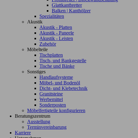
Glattkantbretter
Balken | Kanthölzer
Spezialitäten
Akustik
Akustik - Platten
Akustik - Paneele
Akustik - Leisten
Zubehör
Möbelteile
Tischplatten
Tisch- und Bankgestelle
Tische und Bänke
Sonstiges
Handlaufsysteme
Möbel- und Bodenöl
Dicht- und Klebetechnik
Granitsteine
Werbemittel
Sonderposten
Möbelfertigteile konfigurieren
Beratungszentrum
Ausstellung
Terminvereinbarung
Karriere