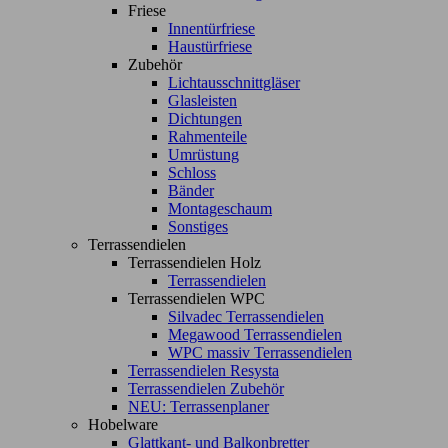
Friese
Innentürfriese
Haustürfriese
Zubehör
Lichtausschnittgläser
Glasleisten
Dichtungen
Rahmenteile
Umrüstung
Schloss
Bänder
Montageschaum
Sonstiges
Terrassendielen
Terrassendielen Holz
Terrassendielen
Terrassendielen WPC
Silvadec Terrassendielen
Megawood Terrassendielen
WPC massiv Terrassendielen
Terrassendielen Resysta
Terrassendielen Zubehör
NEU: Terrassenplaner
Hobelware
Glattkant- und Balkonbretter