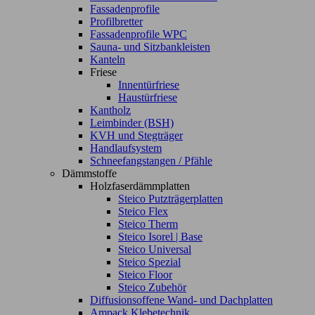
Fassadenprofile
Profilbretter
Fassadenprofile WPC
Sauna- und Sitzbankleisten
Kanteln
Friese
Innentürfriese
Haustürfriese
Kantholz
Leimbinder (BSH)
KVH und Stegträger
Handlaufsystem
Schneefangstangen / Pfähle
Dämmstoffe
Holzfaserdämmplatten
Steico Putzträgerplatten
Steico Flex
Steico Therm
Steico Isorel | Base
Steico Universal
Steico Spezial
Steico Floor
Steico Zubehör
Diffusionsoffene Wand- und Dachplatten
Ampack Klebetechnik