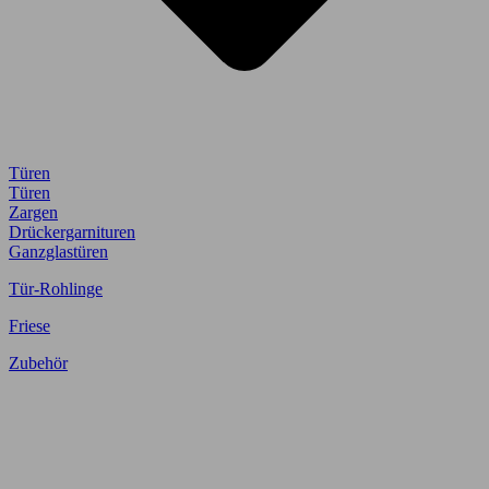
Türen
Türen
Zargen
Drückergarnituren
Ganzglastüren
Tür-Rohlinge
Friese
Zubehör