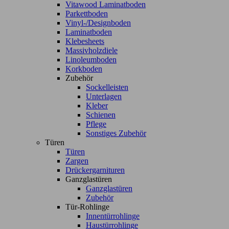
Vitawood Laminatboden
Parkettboden
Vinyl-/Designboden
Laminatboden
Klebesheets
Massivholzdiele
Linoleumboden
Korkboden
Zubehör
Sockelleisten
Unterlagen
Kleber
Schienen
Pflege
Sonstiges Zubehör
Türen
Türen
Zargen
Drückergarnituren
Ganzglastüren
Ganzglastüren
Zubehör
Tür-Rohlinge
Innentürrohlinge
Haustürrohlinge