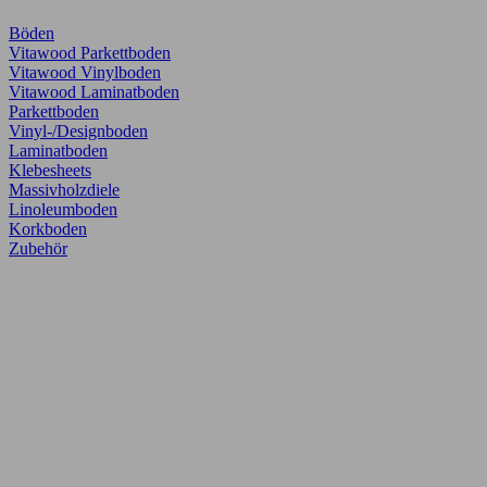
Böden
Vitawood Parkettboden
Vitawood Vinylboden
Vitawood Laminatboden
Parkettboden
Vinyl-/Designboden
Laminatboden
Klebesheets
Massivholzdiele
Linoleumboden
Korkboden
Zubehör