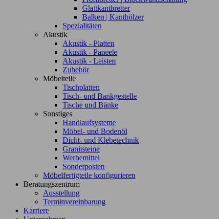
Glattkantbretter
Balken | Kanthölzer
Spezialitäten
Akustik
Akustik - Platten
Akustik - Paneele
Akustik - Leisten
Zubehör
Möbelteile
Tischplatten
Tisch- und Bankgestelle
Tische und Bänke
Sonstiges
Handlaufsysteme
Möbel- und Bodenöl
Dicht- und Klebetechnik
Granitsteine
Werbemittel
Sonderposten
Möbelfertigteile konfigurieren
Beratungszentrum
Ausstellung
Terminvereinbarung
Karriere