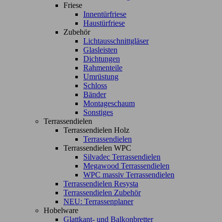
Friese
Innentürfriese
Haustürfriese
Zubehör
Lichtausschnittgläser
Glasleisten
Dichtungen
Rahmenteile
Umrüstung
Schloss
Bänder
Montageschaum
Sonstiges
Terrassendielen
Terrassendielen Holz
Terrassendielen
Terrassendielen WPC
Silvadec Terrassendielen
Megawood Terrassendielen
WPC massiv Terrassendielen
Terrassendielen Resysta
Terrassendielen Zubehör
NEU: Terrassenplaner
Hobelware
Glattkant- und Balkonbretter