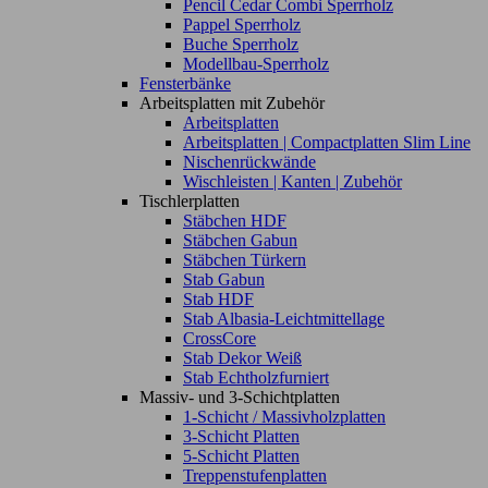
Pencil Cedar Combi Sperrholz
Pappel Sperrholz
Buche Sperrholz
Modellbau-Sperrholz
Fensterbänke
Arbeitsplatten mit Zubehör
Arbeitsplatten
Arbeitsplatten | Compactplatten Slim Line
Nischenrückwände
Wischleisten | Kanten | Zubehör
Tischlerplatten
Stäbchen HDF
Stäbchen Gabun
Stäbchen Türkern
Stab Gabun
Stab HDF
Stab Albasia-Leichtmittellage
CrossCore
Stab Dekor Weiß
Stab Echtholzfurniert
Massiv- und 3-Schichtplatten
1-Schicht / Massivholzplatten
3-Schicht Platten
5-Schicht Platten
Treppenstufenplatten