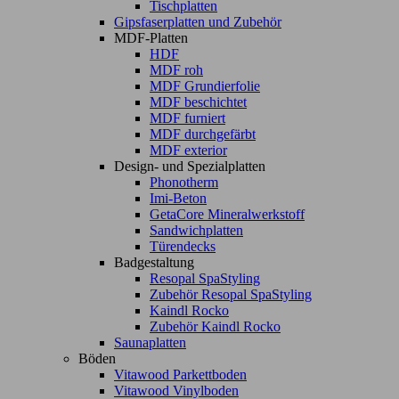
Tischplatten
Gipsfaserplatten und Zubehör
MDF-Platten
HDF
MDF roh
MDF Grundierfolie
MDF beschichtet
MDF furniert
MDF durchgefärbt
MDF exterior
Design- und Spezialplatten
Phonotherm
Imi-Beton
GetaCore Mineralwerkstoff
Sandwichplatten
Türendecks
Badgestaltung
Resopal SpaStyling
Zubehör Resopal SpaStyling
Kaindl Rocko
Zubehör Kaindl Rocko
Saunaplatten
Böden
Vitawood Parkettboden
Vitawood Vinylboden