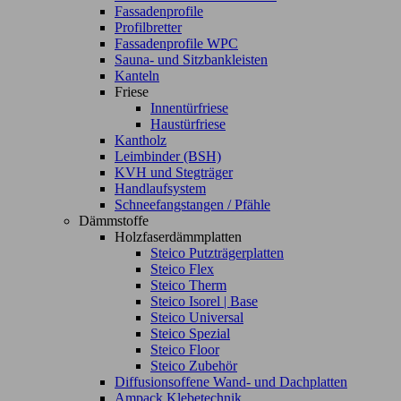
Fassadenprofile
Profilbretter
Fassadenprofile WPC
Sauna- und Sitzbankleisten
Kanteln
Friese
Innentürfriese
Haustürfriese
Kantholz
Leimbinder (BSH)
KVH und Stegträger
Handlaufsystem
Schneefangstangen / Pfähle
Dämmstoffe
Holzfaserdämmplatten
Steico Putzträgerplatten
Steico Flex
Steico Therm
Steico Isorel | Base
Steico Universal
Steico Spezial
Steico Floor
Steico Zubehör
Diffusionsoffene Wand- und Dachplatten
Ampack Klebetechnik