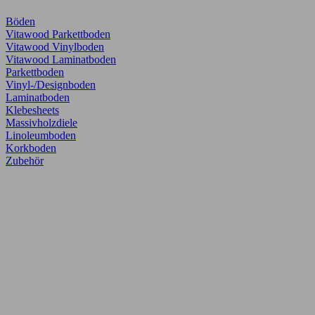
Böden
Vitawood Parkettboden
Vitawood Vinylboden
Vitawood Laminatboden
Parkettboden
Vinyl-/Designboden
Laminatboden
Klebesheets
Massivholzdiele
Linoleumboden
Korkboden
Zubehör