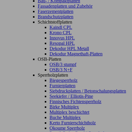
Bau- / Kompaktplatten
Fassadenplatten und Zubehör
Faserzementplatten
Brandschutzplatten
Schichtstoffplatten
Kaindl CPL
Krono CPL
Innovus HPL
Resopal HPL
Dekodur HPL Metall
Dekodur Magnethaft-Platten
OSB-Platten
OSB/3 stumpf
OSB/3 N+F
Sperrholzplatten
Biegesperrholz
Furnierplatten
Siebdruckplatten / Betonschalungsplatten
Seekiefer / Elliotis-Pine
Finnisches Fichtensperrholz
Birke Multiplex
Multiplex beschichtet
Buche Multiplex
Kerto Furnierschichtholz
Okoume Sperrholz