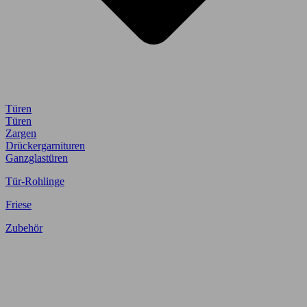
Türen
Türen
Zargen
Drückergarnituren
Ganzglastüren
Tür-Rohlinge
Friese
Zubehör