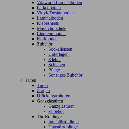
Vitawood Laminatboden
Parkettboden
Vinyl-/Designboden
Laminatboden
Klebesheets
Massivholzdiele
Linoleumboden
Korkboden
Zubehör
Sockelleisten
Unterlagen
Kleber
Schienen
Pflege
Sonstiges Zubehör
Türen
Türen
Zargen
Drückergarnituren
Ganzglastüren
Ganzglastüren
Zubehör
Tür-Rohlinge
Innentürrohlinge
Haustürrohlinge