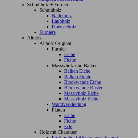
Schnittholz + Furnier
Schnittholz
Nadelholz
Laubholz
Überseeholz
Furniere
Altholz
Altholz Original
Furnier
Eiche
Fichte
Massivholz und Balken
Balken Eiche
Balken Fichte
Blockwände Eiche
Blockwände Rüster
Massivholz Eiche
Massivholz Fichte
Wandverkleidung
Platten
Eiche
Fichte
Erle
Holz mit Charakter
Profilbretter | Blockwandschalung