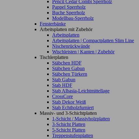
Pencil Cedar Combi Sperrholz
Pappel Sperrholz
Buche Sperrholz
Modellbau-Sperrholz
Fensterbänke
Arbeitsplatten mit Zubehör
Arbeitsplatten
Arbeitsplatten | Compactplatten Slim Line
Nischenrückwände
Wischleisten | Kanten | Zubehör
Tischlerplatten
Stäbchen HDF
Stäbchen Gabun
Stäbchen Türkern
Stab Gabun
Stab HDF
Stab Albasia-Leichtmittellage
CrossCore
Stab Dekor Weiß
Stab Echtholzfurniert
Massiv- und 3-Schichtplatten
1-Schicht / Massivholzplatten
3-Schicht Platten
5-Schicht Platten
Treppenstufenplatten