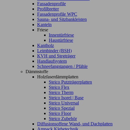
Fassadenprofile
Profilbretter
Fassadenprofile WPC
Sauna- und Sitzbankleisten
Kanteln
Friese
Innentürfriese
Haustürfriese
Kantholz
Leimbinder (BSH)
KVH und Stegträger
Handlaufsystem
Schneefangstangen / Pfähle
Dämmstoffe
Holzfaserdämmplatten
Steico Putzträgerplatten
Steico Flex
Steico Therm
Steico Isorel | Base
Steico Universal
Steico Spezial
Steico Floor
Steico Zubehör
Diffusionsoffene Wand- und Dachplatten
Ampack Klebetechnik