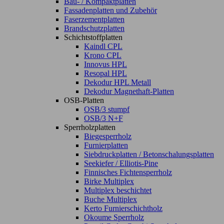
Bau- / Kompaktplatten
Fassadenplatten und Zubehör
Faserzementplatten
Brandschutzplatten
Schichtstoffplatten
Kaindl CPL
Krono CPL
Innovus HPL
Resopal HPL
Dekodur HPL Metall
Dekodur Magnethaft-Platten
OSB-Platten
OSB/3 stumpf
OSB/3 N+F
Sperrholzplatten
Biegesperrholz
Furnierplatten
Siebdruckplatten / Betonschalungsplatten
Seekiefer / Elliotis-Pine
Finnisches Fichtensperrholz
Birke Multiplex
Multiplex beschichtet
Buche Multiplex
Kerto Furnierschichtholz
Okoume Sperrholz