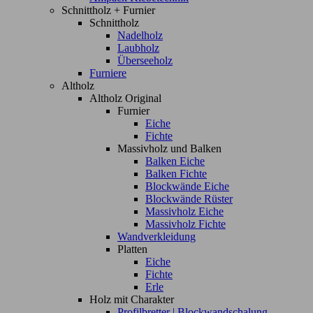
Schnittholz + Furnier
Schnittholz
Nadelholz
Laubholz
Überseeholz
Furniere
Altholz
Altholz Original
Furnier
Eiche
Fichte
Massivholz und Balken
Balken Eiche
Balken Fichte
Blockwände Eiche
Blockwände Rüster
Massivholz Eiche
Massivholz Fichte
Wandverkleidung
Platten
Eiche
Fichte
Erle
Holz mit Charakter
Profilbretter | Blockwandschalung