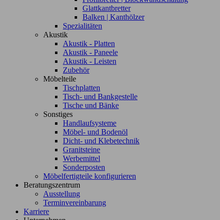
Glattkantbretter
Balken | Kanthölzer
Spezialitäten
Akustik
Akustik - Platten
Akustik - Paneele
Akustik - Leisten
Zubehör
Möbelteile
Tischplatten
Tisch- und Bankgestelle
Tische und Bänke
Sonstiges
Handlaufsysteme
Möbel- und Bodenöl
Dicht- und Klebetechnik
Granitsteine
Werbemittel
Sonderposten
Möbelfertigteile konfigurieren
Beratungszentrum
Ausstellung
Terminvereinbarung
Karriere