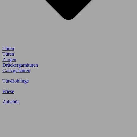
Türen
Türen
Zargen
Drückergarnituren
Ganzglastüren
Tür-Rohlinge
Friese
Zubehör