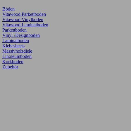
Böden
Vitawood Parkettboden
Vitawood Vinylboden
Vitawood Laminatboden
Parkettboden
Vinyl-/Designboden
Laminatboden
Klebesheets
Massivholzdiele
Linoleumboden
Korkboden
Zubehör