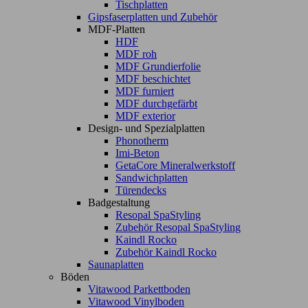
Tischplatten
Gipsfaserplatten und Zubehör
MDF-Platten
HDF
MDF roh
MDF Grundierfolie
MDF beschichtet
MDF furniert
MDF durchgefärbt
MDF exterior
Design- und Spezialplatten
Phonotherm
Imi-Beton
GetaCore Mineralwerkstoff
Sandwichplatten
Türendecks
Badgestaltung
Resopal SpaStyling
Zubehör Resopal SpaStyling
Kaindl Rocko
Zubehör Kaindl Rocko
Saunaplatten
Böden
Vitawood Parkettboden
Vitawood Vinylboden