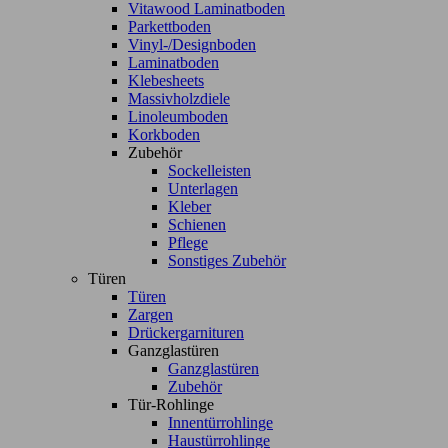
Vitawood Laminatboden
Parkettboden
Vinyl-/Designboden
Laminatboden
Klebesheets
Massivholzdiele
Linoleumboden
Korkboden
Zubehör
Sockelleisten
Unterlagen
Kleber
Schienen
Pflege
Sonstiges Zubehör
Türen
Türen
Zargen
Drückergarnituren
Ganzglastüren
Ganzglastüren
Zubehör
Tür-Rohlinge
Innentürrohlinge
Haustürrohlinge