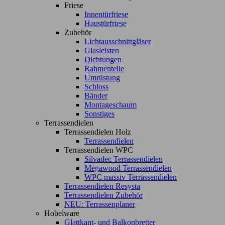
Friese
Innentürfriese
Haustürfriese
Zubehör
Lichtausschnittgläser
Glasleisten
Dichtungen
Rahmenteile
Umrüstung
Schloss
Bänder
Montageschaum
Sonstiges
Terrassendielen
Terrassendielen Holz
Terrassendielen
Terrassendielen WPC
Silvadec Terrassendielen
Megawood Terrassendielen
WPC massiv Terrassendielen
Terrassendielen Resysta
Terrassendielen Zubehör
NEU: Terrassenplaner
Hobelware
Glattkant- und Balkonbretter