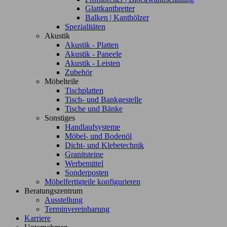
Glattkantbretter
Balken | Kanthölzer
Spezialitäten
Akustik
Akustik - Platten
Akustik - Paneele
Akustik - Leisten
Zubehör
Möbelteile
Tischplatten
Tisch- und Bankgestelle
Tische und Bänke
Sonstiges
Handlaufsysteme
Möbel- und Bodenöl
Dicht- und Klebetechnik
Granitsteine
Werbemittel
Sonderposten
Möbelfertigteile konfigurieren
Beratungszentrum
Ausstellung
Terminvereinbarung
Karriere