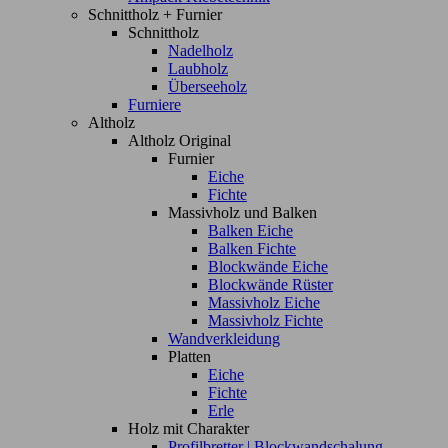
Schnittholz + Furnier
Schnittholz
Nadelholz
Laubholz
Überseeholz
Furniere
Altholz
Altholz Original
Furnier
Eiche
Fichte
Massivholz und Balken
Balken Eiche
Balken Fichte
Blockwände Eiche
Blockwände Rüster
Massivholz Eiche
Massivholz Fichte
Wandverkleidung
Platten
Eiche
Fichte
Erle
Holz mit Charakter
Profilbretter | Blockwandschalung