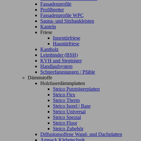
Fassadenprofile
Profilbretter
Fassadenprofile WPC
Sauna- und Sitzbankleisten
Kanteln
Friese
Innentürfriese
Haustürfriese
Kantholz
Leimbinder (BSH)
KVH und Stegträger
Handlaufsystem
Schneefangstangen / Pfähle
Dämmstoffe
Holzfaserdämmplatten
Steico Putzträgerplatten
Steico Flex
Steico Therm
Steico Isorel | Base
Steico Universal
Steico Spezial
Steico Floor
Steico Zubehör
Diffusionsoffene Wand- und Dachplatten
Ampack Klebetechnik