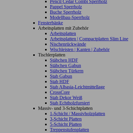
Pencil Cedar Combi Sperrholz
Pappel Sperrholz
Buche Sperrholz
Modellbau-Sperrholz
Fensterbänke
Arbeitsplatten mit Zubehör
Arbeitsplatten
Arbeitsplatten | Compactplatten Slim Line
Nischenrückwände
Wischleisten | Kanten | Zubehör
Tischlerplatten
Stäbchen HDF
Stäbchen Gabun
Stäbchen Türkern
Stab Gabun
Stab HDF
Stab Albasia-Leichtmittellage
CrossCore
Stab Dekor Weiß
Stab Echtholzfurniert
Massiv- und 3-Schichtplatten
1-Schicht / Massivholzplatten
3-Schicht Platten
5-Schicht Platten
Treppenstufenplatten