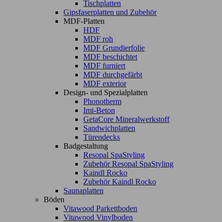
Tischplatten
Gipsfaserplatten und Zubehör
MDF-Platten
HDF
MDF roh
MDF Grundierfolie
MDF beschichtet
MDF furniert
MDF durchgefärbt
MDF exterior
Design- und Spezialplatten
Phonotherm
Imi-Beton
GetaCore Mineralwerkstoff
Sandwichplatten
Türendecks
Badgestaltung
Resopal SpaStyling
Zubehör Resopal SpaStyling
Kaindl Rocko
Zubehör Kaindl Rocko
Saunaplatten
Böden
Vitawood Parkettboden
Vitawood Vinylboden