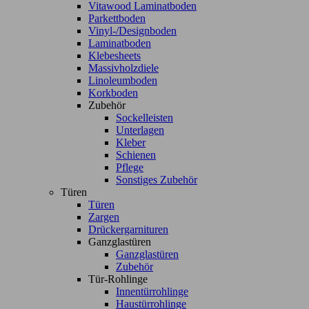
Vitawood Laminatboden
Parkettboden
Vinyl-/Designboden
Laminatboden
Klebesheets
Massivholzdiele
Linoleumboden
Korkboden
Zubehör
Sockelleisten
Unterlagen
Kleber
Schienen
Pflege
Sonstiges Zubehör
Türen
Türen
Zargen
Drückergarnituren
Ganzglastüren
Ganzglastüren
Zubehör
Tür-Rohlinge
Innentürrohlinge
Haustürrohlinge