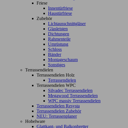
Friese
Innentürfriese
Haustürfriese
Zubehör
Lichtausschnittgläser
Glasleisten
Dichtungen
Rahmenteile
Umrüstung
Schloss
Bänder
Montageschaum
Sonstiges
Terrassendielen
Terrassendielen Holz
Terrassendielen
Terrassendielen WPC
Silvadec Terrassendielen
Megawood Terrassendielen
WPC massiv Terrassendielen
Terrassendielen Resysta
Terrassendielen Zubehör
NEU: Terrassenplaner
Hobelware
Glattkant- und Balkonbretter