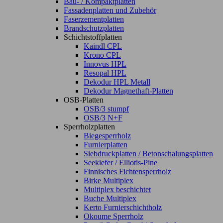
Bau- / Kompaktplatten
Fassadenplatten und Zubehör
Faserzementplatten
Brandschutzplatten
Schichtstoffplatten
Kaindl CPL
Krono CPL
Innovus HPL
Resopal HPL
Dekodur HPL Metall
Dekodur Magnethaft-Platten
OSB-Platten
OSB/3 stumpf
OSB/3 N+F
Sperrholzplatten
Biegesperrholz
Furnierplatten
Siebdruckplatten / Betonschalungsplatten
Seekiefer / Elliotis-Pine
Finnisches Fichtensperrholz
Birke Multiplex
Multiplex beschichtet
Buche Multiplex
Kerto Furnierschichtholz
Okoume Sperrholz