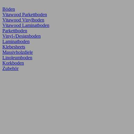
Böden
Vitawood Parkettboden
Vitawood Vinylboden
Vitawood Laminatboden
Parkettboden
Vinyl-/Designboden
Laminatboden
Klebesheets
Massivholzdiele
Linoleumboden
Korkboden
Zubehör