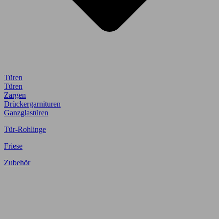
Türen
Türen
Zargen
Drückergarnituren
Ganzglastüren
Tür-Rohlinge
Friese
Zubehör