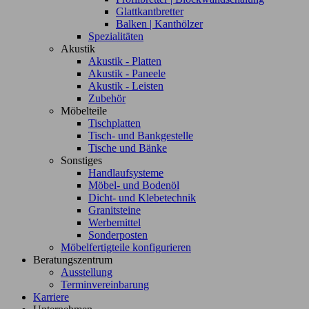
Glattkantbretter
Balken | Kanthölzer
Spezialitäten
Akustik
Akustik - Platten
Akustik - Paneele
Akustik - Leisten
Zubehör
Möbelteile
Tischplatten
Tisch- und Bankgestelle
Tische und Bänke
Sonstiges
Handlaufsysteme
Möbel- und Bodenöl
Dicht- und Klebetechnik
Granitsteine
Werbemittel
Sonderposten
Möbelfertigteile konfigurieren
Beratungszentrum
Ausstellung
Terminvereinbarung
Karriere