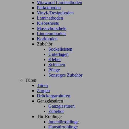
Vitawood Laminatboden
Parkettboden
Vinyl-/Designboden
Laminatboden
Klebesheets
Massivholzdiele
Linoleumboden
Korkboden
Zubehör
Sockelleisten
Unterlagen
Kleber
Schienen
Pflege
Sonstiges Zubehör
Türen
Türen
Zargen
Drückergarnituren
Ganzglastüren
Ganzglastüren
Zubehör
Tür-Rohlinge
Innentürrohlinge
Haustürrohlinge