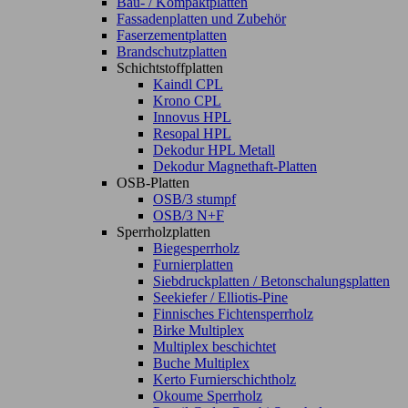
Bau- / Kompaktplatten
Fassadenplatten und Zubehör
Faserzementplatten
Brandschutzplatten
Schichtstoffplatten
Kaindl CPL
Krono CPL
Innovus HPL
Resopal HPL
Dekodur HPL Metall
Dekodur Magnethaft-Platten
OSB-Platten
OSB/3 stumpf
OSB/3 N+F
Sperrholzplatten
Biegesperrholz
Furnierplatten
Siebdruckplatten / Betonschalungsplatten
Seekiefer / Elliotis-Pine
Finnisches Fichtensperrholz
Birke Multiplex
Multiplex beschichtet
Buche Multiplex
Kerto Furnierschichtholz
Okoume Sperrholz