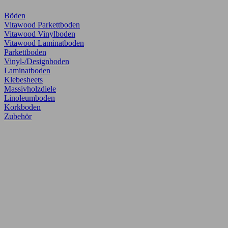
Böden
Vitawood Parkettboden
Vitawood Vinylboden
Vitawood Laminatboden
Parkettboden
Vinyl-/Designboden
Laminatboden
Klebesheets
Massivholzdiele
Linoleumboden
Korkboden
Zubehör