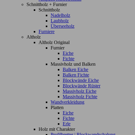
Schnittholz + Furnier
Schnittholz
Nadelholz
Laubholz
Überseeholz
Furniere
Altholz
Altholz Original
Furnier
Eiche
Fichte
Massivholz und Balken
Balken Eiche
Balken Fichte
Blockwände Eiche
Blockwände Rüster
Massivholz Eiche
Massivholz Fichte
Wandverkleidung
Platten
Eiche
Fichte
Erle
Holz mit Charakter
Profilbretter | Blockwandschalung