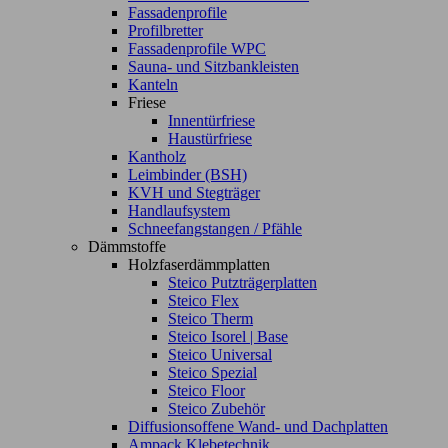
Fassadenprofile
Profilbretter
Fassadenprofile WPC
Sauna- und Sitzbankleisten
Kanteln
Friese
Innentürfriese
Haustürfriese
Kantholz
Leimbinder (BSH)
KVH und Stegträger
Handlaufsystem
Schneefangstangen / Pfähle
Dämmstoffe
Holzfaserdämmplatten
Steico Putzträgerplatten
Steico Flex
Steico Therm
Steico Isorel | Base
Steico Universal
Steico Spezial
Steico Floor
Steico Zubehör
Diffusionsoffene Wand- und Dachplatten
Ampack Klebetechnik