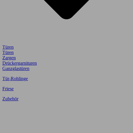
Türen
Türen
Zargen
Drückergarnituren
Ganzglastüren
Tür-Rohlinge
Friese
Zubehör