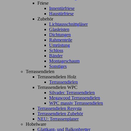
Friese
Innentürfriese
Haustürfriese
Zubehör
Lichtausschnittgläser
Glasleisten
Dichtungen
Rahmenteile
Umrüstung
Schloss
Bänder
Montageschaum
Sonstiges
Terrassendielen
Terrassendielen Holz
Terrassendielen
Terrassendielen WPC
Silvadec Terrassendielen
Megawood Terrassendielen
WPC massiv Terrassendielen
Terrassendielen Resysta
Terrassendielen Zubehör
NEU: Terrassenplaner
Hobelware
Glattkant- und Balkonbretter