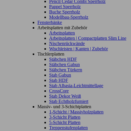
Pencil Cedar Combi Sperrholz
Pappel Sperrholz
Buche Sperrholz
Modellbau-Sperrholz
Fensterbänke
Arbeitsplatten mit Zubehör
Arbeitsplatten
Arbeitsplatten | Compactplatten Slim Line
Nischenrückwände
Wischleisten | Kanten | Zubehör
Tischlerplatten
Stäbchen HDF
Stäbchen Gabun
Stäbchen Türkern
Stab Gabun
Stab HDF
Stab Albasia-Leichtmittellage
CrossCore
Stab Dekor Weiß
Stab Echtholzfurniert
Massiv- und 3-Schichtplatten
1-Schicht / Massivholzplatten
3-Schicht Platten
5-Schicht Platten
Treppenstufenplatten