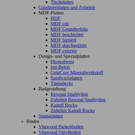
Tischplatten
Gipsfaserplatten und Zubehör
MDF-Platten
HDF
MDF roh
MDF Grundierfolie
MDF beschichtet
MDF furniert
MDF durchgefärbt
MDF exterior
Design- und Spezialplatten
Phonotherm
Imi-Beton
GetaCore Mineralwerkstoff
Sandwichplatten
Türendecks
Badgestaltung
Resopal SpaStyling
Zubehör Resopal SpaStyling
Kaindl Rocko
Zubehör Kaindl Rocko
Saunaplatten
Böden
Vitawood Parkettboden
Vitawood Vinylboden