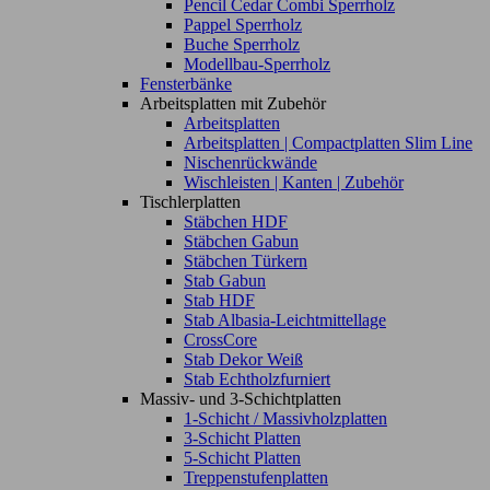
Pencil Cedar Combi Sperrholz
Pappel Sperrholz
Buche Sperrholz
Modellbau-Sperrholz
Fensterbänke
Arbeitsplatten mit Zubehör
Arbeitsplatten
Arbeitsplatten | Compactplatten Slim Line
Nischenrückwände
Wischleisten | Kanten | Zubehör
Tischlerplatten
Stäbchen HDF
Stäbchen Gabun
Stäbchen Türkern
Stab Gabun
Stab HDF
Stab Albasia-Leichtmittellage
CrossCore
Stab Dekor Weiß
Stab Echtholzfurniert
Massiv- und 3-Schichtplatten
1-Schicht / Massivholzplatten
3-Schicht Platten
5-Schicht Platten
Treppenstufenplatten