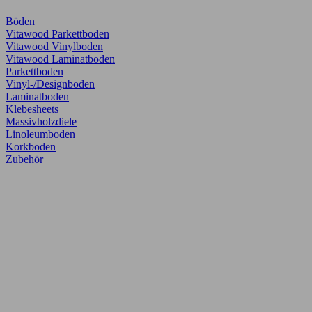
Böden
Vitawood Parkettboden
Vitawood Vinylboden
Vitawood Laminatboden
Parkettboden
Vinyl-/Designboden
Laminatboden
Klebesheets
Massivholzdiele
Linoleumboden
Korkboden
Zubehör