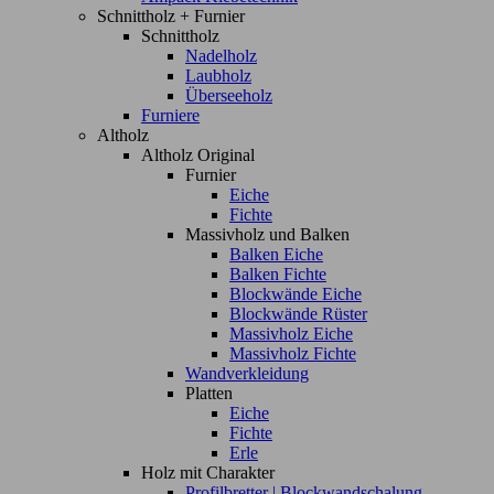
Schnittholz + Furnier
Schnittholz
Nadelholz
Laubholz
Überseeholz
Furniere
Altholz
Altholz Original
Furnier
Eiche
Fichte
Massivholz und Balken
Balken Eiche
Balken Fichte
Blockwände Eiche
Blockwände Rüster
Massivholz Eiche
Massivholz Fichte
Wandverkleidung
Platten
Eiche
Fichte
Erle
Holz mit Charakter
Profilbretter | Blockwandschalung