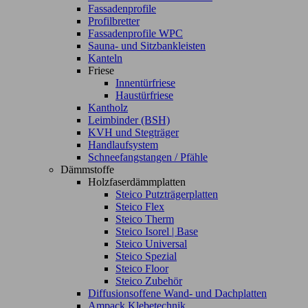
Fassadenprofile
Profilbretter
Fassadenprofile WPC
Sauna- und Sitzbankleisten
Kanteln
Friese
Innentürfriese
Haustürfriese
Kantholz
Leimbinder (BSH)
KVH und Stegträger
Handlaufsystem
Schneefangstangen / Pfähle
Dämmstoffe
Holzfaserdämmplatten
Steico Putzträgerplatten
Steico Flex
Steico Therm
Steico Isorel | Base
Steico Universal
Steico Spezial
Steico Floor
Steico Zubehör
Diffusionsoffene Wand- und Dachplatten
Ampack Klebetechnik