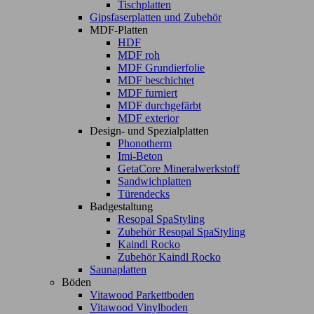
Tischplatten
Gipsfaserplatten und Zubehör
MDF-Platten
HDF
MDF roh
MDF Grundierfolie
MDF beschichtet
MDF furniert
MDF durchgefärbt
MDF exterior
Design- und Spezialplatten
Phonotherm
Imi-Beton
GetaCore Mineralwerkstoff
Sandwichplatten
Türendecks
Badgestaltung
Resopal SpaStyling
Zubehör Resopal SpaStyling
Kaindl Rocko
Zubehör Kaindl Rocko
Saunaplatten
Böden
Vitawood Parkettboden
Vitawood Vinylboden