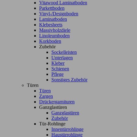
Vitawood Laminatboden
Parkettboden
Vinyl-/Designboden
Laminatboden
Klebesheets
Massivholzdiele
Linoleumboden
Korkboden
Zubehör
Sockelleisten
Unterlagen
Kleber
Schienen
Pflege
Sonstiges Zubehör
Türen
Türen
Zargen
Drückergarnituren
Ganzglastüren
Ganzglastüren
Zubehör
Tür-Rohlinge
Innentürrohlinge
Haustürrohlinge