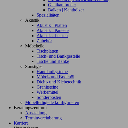
Glattkantbretter
Balken | Kanthölzer
Spezialitäten
Akustik
Akustik - Platten
Akustik - Paneele
Akustik - Leisten
Zubehör
Möbelteile
Tischplatten
Tisch- und Bankgestelle
Tische und Bänke
Sonstiges
Handlaufsysteme
Möbel- und Bodenöl
Dicht- und Klebetechnik
Granitsteine
Werbemittel
Sonderposten
Möbelfertigteile konfigurieren
Beratungszentrum
Ausstellung
Terminvereinbarung
Karriere