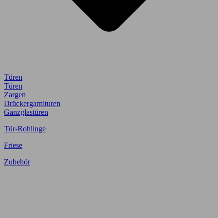
Türen
Türen
Zargen
Drückergarnituren
Ganzglastüren
Tür-Rohlinge
Friese
Zubehör