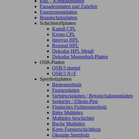
Bau- / Kompaktplatten
Fassadenplatten und Zubehör
Faserzementplatten
Brandschutzplatten
Schichtstoffplatten
Kaindl CPL
Krono CPL
Innovus HPL
Resopal HPL
Dekodur HPL Metall
Dekodur Magnethaft-Platten
OSB-Platten
OSB/3 stumpf
OSB/3 N+F
Sperrholzplatten
Biegesperrholz
Furnierplatten
Siebdruckplatten / Betonschalungsplatten
Seekiefer / Elliotis-Pine
Finnisches Fichtensperrholz
Birke Multiplex
Multiplex beschichtet
Buche Multiplex
Kerto Furnierschichtholz
Okoume Sperrholz