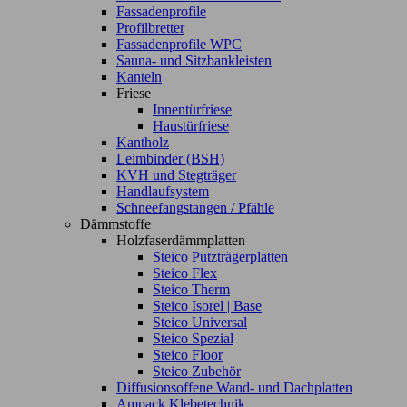
Fassadenprofile
Profilbretter
Fassadenprofile WPC
Sauna- und Sitzbankleisten
Kanteln
Friese
Innentürfriese
Haustürfriese
Kantholz
Leimbinder (BSH)
KVH und Stegträger
Handlaufsystem
Schneefangstangen / Pfähle
Dämmstoffe
Holzfaserdämmplatten
Steico Putzträgerplatten
Steico Flex
Steico Therm
Steico Isorel | Base
Steico Universal
Steico Spezial
Steico Floor
Steico Zubehör
Diffusionsoffene Wand- und Dachplatten
Ampack Klebetechnik