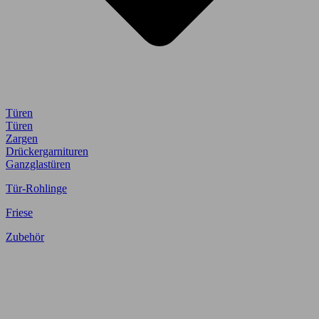
Türen
Türen
Zargen
Drückergarnituren
Ganzglastüren
Tür-Rohlinge
Friese
Zubehör