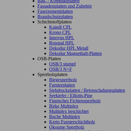
Bau- / Kompaktplatten
Fassadenplatten und Zubehör
Faserzementplatten
Brandschutzplatten
Schichtstoffplatten
Kaindl CPL
Krono CPL
Innovus HPL
Resopal HPL
Dekodur HPL Metall
Dekodur Magnethaft-Platten
OSB-Platten
OSB/3 stumpf
OSB/3 N+F
Sperrholzplatten
Biegesperrholz
Furnierplatten
Siebdruckplatten / Betonschalungsplatten
Seekiefer / Elliotis-Pine
Finnisches Fichtensperrholz
Birke Multiplex
Multiplex beschichtet
Buche Multiplex
Kerto Furnierschichtholz
Okoume Sperrholz