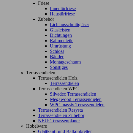
Friese
Innentürfriese
Haustürfriese
Zubehör
Lichtausschnittgläser
Glasleisten
Dichtungen
Rahmenteile
Umrüstung
Schloss
Bänder
Montageschaum
Sonstiges
Terrassendielen
Terrassendielen Holz
Terrassendielen
Terrassendielen WPC
Silvadec Terrassendielen
Megawood Terrassendielen
WPC massiv Terrassendielen
Terrassendielen Resysta
Terrassendielen Zubehör
NEU: Terrassenplaner
Hobelware
Glattkant- und Balkonbretter