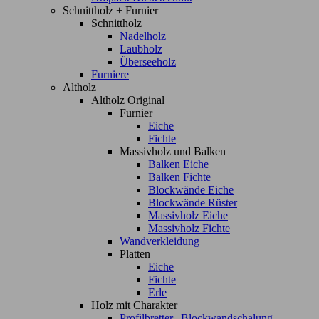
Schnittholz + Furnier
Schnittholz
Nadelholz
Laubholz
Überseeholz
Furniere
Altholz
Altholz Original
Furnier
Eiche
Fichte
Massivholz und Balken
Balken Eiche
Balken Fichte
Blockwände Eiche
Blockwände Rüster
Massivholz Eiche
Massivholz Fichte
Wandverkleidung
Platten
Eiche
Fichte
Erle
Holz mit Charakter
Profilbretter | Blockwandschalung