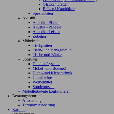
Glattkantbretter
Balken | Kanthölzer
Spezialitäten
Akustik
Akustik - Platten
Akustik - Paneele
Akustik - Leisten
Zubehör
Möbelteile
Tischplatten
Tisch- und Bankgestelle
Tische und Bänke
Sonstiges
Handlaufsysteme
Möbel- und Bodenöl
Dicht- und Klebetechnik
Granitsteine
Werbemittel
Sonderposten
Möbelfertigteile konfigurieren
Beratungszentrum
Ausstellung
Terminvereinbarung
Karriere