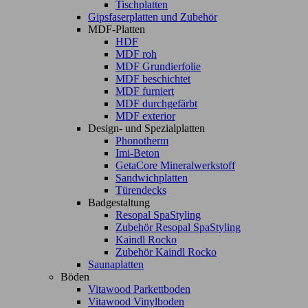
Tischplatten
Gipsfaserplatten und Zubehör
MDF-Platten
HDF
MDF roh
MDF Grundierfolie
MDF beschichtet
MDF furniert
MDF durchgefärbt
MDF exterior
Design- und Spezialplatten
Phonotherm
Imi-Beton
GetaCore Mineralwerkstoff
Sandwichplatten
Türendecks
Badgestaltung
Resopal SpaStyling
Zubehör Resopal SpaStyling
Kaindl Rocko
Zubehör Kaindl Rocko
Saunaplatten
Böden
Vitawood Parkettboden
Vitawood Vinylboden