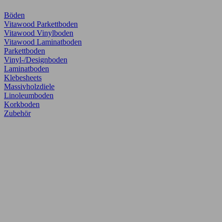
Böden
Vitawood Parkettboden
Vitawood Vinylboden
Vitawood Laminatboden
Parkettboden
Vinyl-/Designboden
Laminatboden
Klebesheets
Massivholzdiele
Linoleumboden
Korkboden
Zubehör