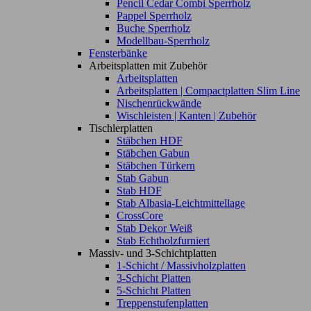
Pencil Cedar Combi Sperrholz
Pappel Sperrholz
Buche Sperrholz
Modellbau-Sperrholz
Fensterbänke
Arbeitsplatten mit Zubehör
Arbeitsplatten
Arbeitsplatten | Compactplatten Slim Line
Nischenrückwände
Wischleisten | Kanten | Zubehör
Tischlerplatten
Stäbchen HDF
Stäbchen Gabun
Stäbchen Türkern
Stab Gabun
Stab HDF
Stab Albasia-Leichtmittellage
CrossCore
Stab Dekor Weiß
Stab Echtholzfurniert
Massiv- und 3-Schichtplatten
1-Schicht / Massivholzplatten
3-Schicht Platten
5-Schicht Platten
Treppenstufenplatten