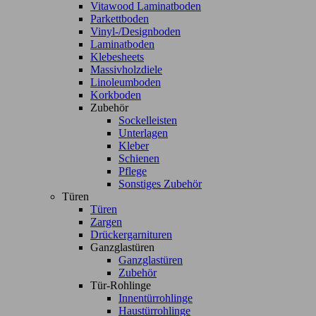
Vitawood Laminatboden
Parkettboden
Vinyl-/Designboden
Laminatboden
Klebesheets
Massivholzdiele
Linoleumboden
Korkboden
Zubehör
Sockelleisten
Unterlagen
Kleber
Schienen
Pflege
Sonstiges Zubehör
Türen
Türen
Zargen
Drückergarnituren
Ganzglastüren
Ganzglastüren
Zubehör
Tür-Rohlinge
Innentürrohlinge
Haustürrohlinge