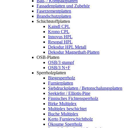
Bau- / Kompaktplatten
Fassadenplatten und Zubehör
Faserzementplatten
Brandschutzplatten
Schichtstoffplatten
Kaindl CPL
Krono CPL
Innovus HPL
Resopal HPL
Dekodur HPL Metall
Dekodur Magnethaft-Platten
OSB-Platten
OSB/3 stumpf
OSB/3 N+F
Sperrholzplatten
Biegesperrholz
Furnierplatten
Siebdruckplatten / Betonschalungsplatten
Seekiefer / Elliotis-Pine
Finnisches Fichtensperrholz
Birke Multiplex
Multiplex beschichtet
Buche Multiplex
Kerto Furnierschichtholz
Okoume Sperrholz