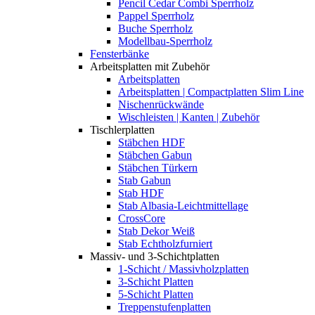
Pencil Cedar Combi Sperrholz
Pappel Sperrholz
Buche Sperrholz
Modellbau-Sperrholz
Fensterbänke
Arbeitsplatten mit Zubehör
Arbeitsplatten
Arbeitsplatten | Compactplatten Slim Line
Nischenrückwände
Wischleisten | Kanten | Zubehör
Tischlerplatten
Stäbchen HDF
Stäbchen Gabun
Stäbchen Türkern
Stab Gabun
Stab HDF
Stab Albasia-Leichtmittellage
CrossCore
Stab Dekor Weiß
Stab Echtholzfurniert
Massiv- und 3-Schichtplatten
1-Schicht / Massivholzplatten
3-Schicht Platten
5-Schicht Platten
Treppenstufenplatten