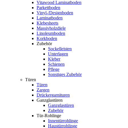
Vitawood Laminatboden
Parkettboden
Vinyl-/Designboden
Laminatboden
Klebesheets
Massivholzdiele
Linoleumboden
Korkboden
Zubehör
Sockelleisten
Unterlagen
Kleber
Schienen
Pflege
Sonstiges Zubehör
Türen
Türen
Zargen
Drückergarnituren
Ganzglastüren
Ganzglastüren
Zubehör
Tür-Rohlinge
Innentürrohlinge
Haustürrohlinge