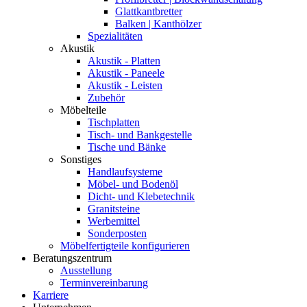
Glattkantbretter
Balken | Kanthölzer
Spezialitäten
Akustik
Akustik - Platten
Akustik - Paneele
Akustik - Leisten
Zubehör
Möbelteile
Tischplatten
Tisch- und Bankgestelle
Tische und Bänke
Sonstiges
Handlaufsysteme
Möbel- und Bodenöl
Dicht- und Klebetechnik
Granitsteine
Werbemittel
Sonderposten
Möbelfertigteile konfigurieren
Beratungszentrum
Ausstellung
Terminvereinbarung
Karriere