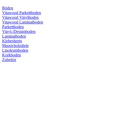
Böden
Vitawood Parkettboden
Vitawood Vinylboden
Vitawood Laminatboden
Parkettboden
Vinyl-/Designboden
Laminatboden
Klebesheets
Massivholzdiele
Linoleumboden
Korkboden
Zubehör