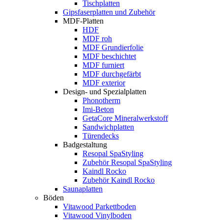
Tischplatten
Gipsfaserplatten und Zubehör
MDF-Platten
HDF
MDF roh
MDF Grundierfolie
MDF beschichtet
MDF furniert
MDF durchgefärbt
MDF exterior
Design- und Spezialplatten
Phonotherm
Imi-Beton
GetaCore Mineralwerkstoff
Sandwichplatten
Türendecks
Badgestaltung
Resopal SpaStyling
Zubehör Resopal SpaStyling
Kaindl Rocko
Zubehör Kaindl Rocko
Saunaplatten
Böden
Vitawood Parkettboden
Vitawood Vinylboden