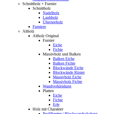
Schnittholz + Furnier
Schnittholz
Nadelholz
Laubholz
Überseeholz
Furniere
Altholz
Altholz Original
Furnier
Eiche
Fichte
Massivholz und Balken
Balken Eiche
Balken Fichte
Blockwände Eiche
Blockwände Rüster
Massivholz Eiche
Massivholz Fichte
Wandverkleidung
Platten
Eiche
Fichte
Erle
Holz mit Charakter
Profilbretter | Blockwandschalung