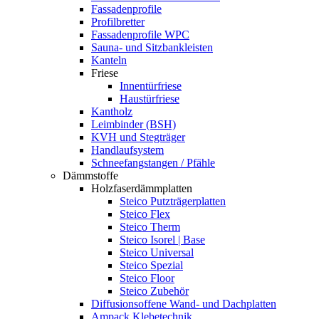
Fassadenprofile
Profilbretter
Fassadenprofile WPC
Sauna- und Sitzbankleisten
Kanteln
Friese
Innentürfriese
Haustürfriese
Kantholz
Leimbinder (BSH)
KVH und Stegträger
Handlaufsystem
Schneefangstangen / Pfähle
Dämmstoffe
Holzfaserdämmplatten
Steico Putzträgerplatten
Steico Flex
Steico Therm
Steico Isorel | Base
Steico Universal
Steico Spezial
Steico Floor
Steico Zubehör
Diffusionsoffene Wand- und Dachplatten
Ampack Klebetechnik