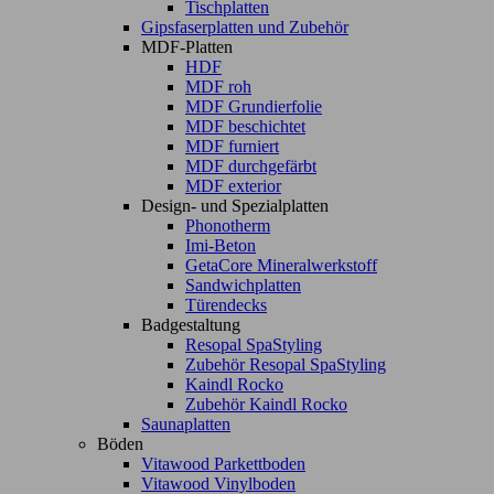
Tischplatten
Gipsfaserplatten und Zubehör
MDF-Platten
HDF
MDF roh
MDF Grundierfolie
MDF beschichtet
MDF furniert
MDF durchgefärbt
MDF exterior
Design- und Spezialplatten
Phonotherm
Imi-Beton
GetaCore Mineralwerkstoff
Sandwichplatten
Türendecks
Badgestaltung
Resopal SpaStyling
Zubehör Resopal SpaStyling
Kaindl Rocko
Zubehör Kaindl Rocko
Saunaplatten
Böden
Vitawood Parkettboden
Vitawood Vinylboden