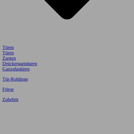
Türen
Türen
Zargen
Drückergarnituren
Ganzglastüren
Tür-Rohlinge
Friese
Zubehör