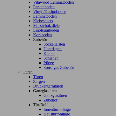
Vitawood Laminatboden
Parkettboden
Vinyl-/Designboden
Laminatboden
Klebesheets
Massivholzdiele
Linoleumboden
Korkboden
Zubehör
Sockelleisten
Unterlagen
Kleber
Schienen
Pflege
Sonstiges Zubehör
Türen
Türen
Zargen
Drückergarnituren
Ganzglastüren
Ganzglastüren
Zubehör
Tür-Rohlinge
Innentürrohlinge
Haustürrohlinge