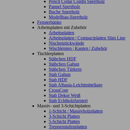
Pencil Cedar Combi Sperrholz
Pappel Sperrholz
Buche Sperrholz
Modellbau-Sperrholz
Fensterbänke
Arbeitsplatten mit Zubehör
Arbeitsplatten
Arbeitsplatten | Compactplatten Slim Line
Nischenrückwände
Wischleisten | Kanten | Zubehör
Tischlerplatten
Stäbchen HDF
Stäbchen Gabun
Stäbchen Türkern
Stab Gabun
Stab HDF
Stab Albasia-Leichtmittellage
CrossCore
Stab Dekor Weiß
Stab Echtholzfurniert
Massiv- und 3-Schichtplatten
1-Schicht / Massivholzplatten
3-Schicht Platten
5-Schicht Platten
Treppenstufenplatten