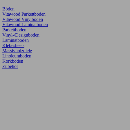
Böden
Vitawood Parkettboden
Vitawood Vinylboden
Vitawood Laminatboden
Parkettboden
Vinyl-/Designboden
Laminatboden
Klebesheets
Massivholzdiele
Linoleumboden
Korkboden
Zubehör