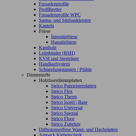
Fassadenprofile
Profilbretter
Fassadenprofile WPC
Sauna- und Sitzbankleisten
Kanteln
Friese
Innentürfriese
Haustürfriese
Kantholz
Leimbinder (BSH)
KVH und Stegträger
Handlaufsystem
Schneefangstangen / Pfähle
Dämmstoffe
Holzfaserdämmplatten
Steico Putzträgerplatten
Steico Flex
Steico Therm
Steico Isorel | Base
Steico Universal
Steico Spezial
Steico Floor
Steico Zubehör
Diffusionsoffene Wand- und Dachplatten
Ampack Klebetechnik