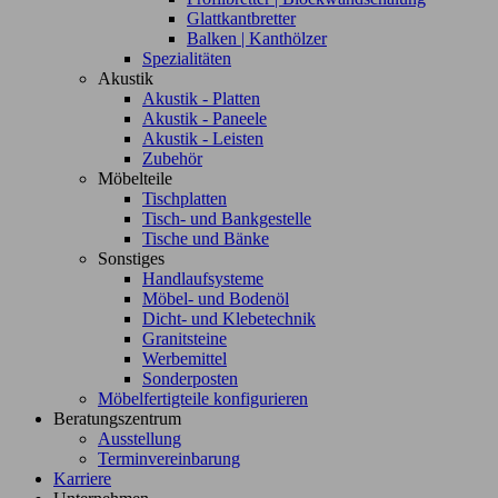
Glattkantbretter
Balken | Kanthölzer
Spezialitäten
Akustik
Akustik - Platten
Akustik - Paneele
Akustik - Leisten
Zubehör
Möbelteile
Tischplatten
Tisch- und Bankgestelle
Tische und Bänke
Sonstiges
Handlaufsysteme
Möbel- und Bodenöl
Dicht- und Klebetechnik
Granitsteine
Werbemittel
Sonderposten
Möbelfertigteile konfigurieren
Beratungszentrum
Ausstellung
Terminvereinbarung
Karriere