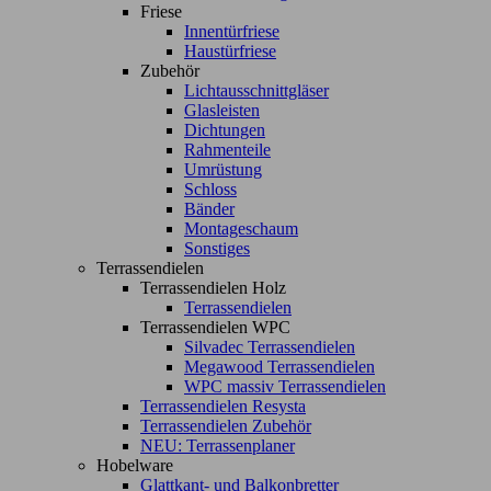
Friese
Innentürfriese
Haustürfriese
Zubehör
Lichtausschnittgläser
Glasleisten
Dichtungen
Rahmenteile
Umrüstung
Schloss
Bänder
Montageschaum
Sonstiges
Terrassendielen
Terrassendielen Holz
Terrassendielen
Terrassendielen WPC
Silvadec Terrassendielen
Megawood Terrassendielen
WPC massiv Terrassendielen
Terrassendielen Resysta
Terrassendielen Zubehör
NEU: Terrassenplaner
Hobelware
Glattkant- und Balkonbretter