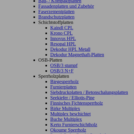
Bau- / Kompaktplatten
Fassadenplatten und Zubehör
Faserzementplatten
Brandschutzplatten
Schichtstoffplatten
Kaindl CPL
Krono CPL
Innovus HPL
Resopal HPL
Dekodur HPL Metall
Dekodur Magnethaft-Platten
OSB-Platten
OSB/3 stumpf
OSB/3 N+F
Sperrholzplatten
Biegesperrholz
Furnierplatten
Siebdruckplatten / Betonschalungsplatten
Seekiefer / Elliotis-Pine
Finnisches Fichtensperrholz
Birke Multiplex
Multiplex beschichtet
Buche Multiplex
Kerto Furnierschichtholz
Okoume Sperrholz