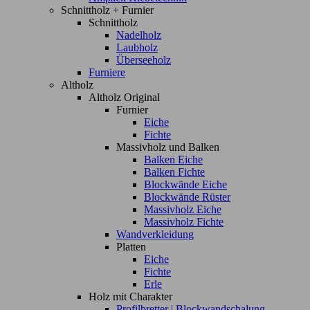
Schnittholz + Furnier
Schnittholz
Nadelholz
Laubholz
Überseeholz
Furniere
Altholz
Altholz Original
Furnier
Eiche
Fichte
Massivholz und Balken
Balken Eiche
Balken Fichte
Blockwände Eiche
Blockwände Rüster
Massivholz Eiche
Massivholz Fichte
Wandverkleidung
Platten
Eiche
Fichte
Erle
Holz mit Charakter
Profilbretter | Blockwandschalung