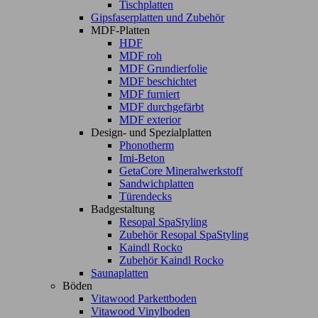
Tischplatten
Gipsfaserplatten und Zubehör
MDF-Platten
HDF
MDF roh
MDF Grundierfolie
MDF beschichtet
MDF furniert
MDF durchgefärbt
MDF exterior
Design- und Spezialplatten
Phonotherm
Imi-Beton
GetaCore Mineralwerkstoff
Sandwichplatten
Türendecks
Badgestaltung
Resopal SpaStyling
Zubehör Resopal SpaStyling
Kaindl Rocko
Zubehör Kaindl Rocko
Saunaplatten
Böden
Vitawood Parkettboden
Vitawood Vinylboden