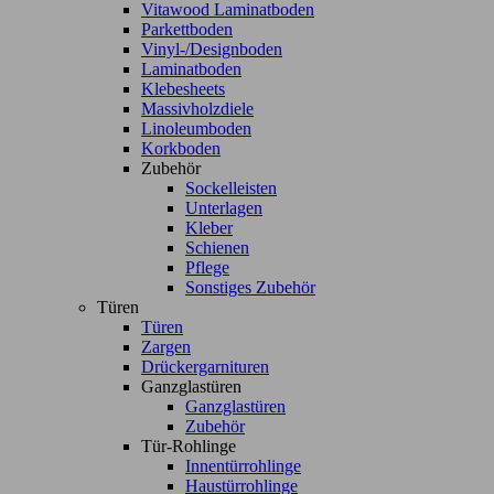
Vitawood Laminatboden
Parkettboden
Vinyl-/Designboden
Laminatboden
Klebesheets
Massivholzdiele
Linoleumboden
Korkboden
Zubehör
Sockelleisten
Unterlagen
Kleber
Schienen
Pflege
Sonstiges Zubehör
Türen
Türen
Zargen
Drückergarnituren
Ganzglastüren
Ganzglastüren
Zubehör
Tür-Rohlinge
Innentürrohlinge
Haustürrohlinge