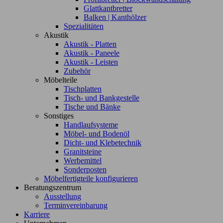
Glattkantbretter
Balken | Kanthölzer
Spezialitäten
Akustik
Akustik - Platten
Akustik - Paneele
Akustik - Leisten
Zubehör
Möbelteile
Tischplatten
Tisch- und Bankgestelle
Tische und Bänke
Sonstiges
Handlaufsysteme
Möbel- und Bodenöl
Dicht- und Klebetechnik
Granitsteine
Werbemittel
Sonderposten
Möbelfertigteile konfigurieren
Beratungszentrum
Ausstellung
Terminvereinbarung
Karriere