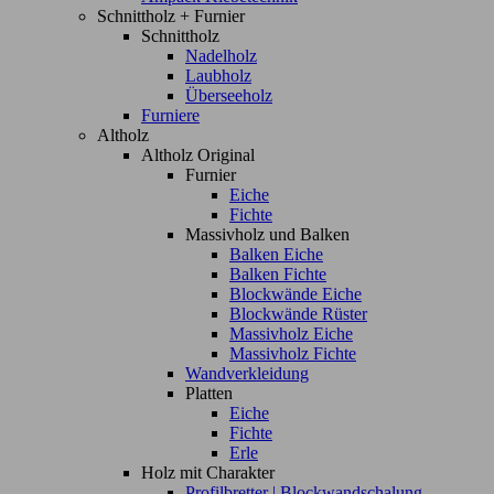
Schnittholz + Furnier
Schnittholz
Nadelholz
Laubholz
Überseeholz
Furniere
Altholz
Altholz Original
Furnier
Eiche
Fichte
Massivholz und Balken
Balken Eiche
Balken Fichte
Blockwände Eiche
Blockwände Rüster
Massivholz Eiche
Massivholz Fichte
Wandverkleidung
Platten
Eiche
Fichte
Erle
Holz mit Charakter
Profilbretter | Blockwandschalung