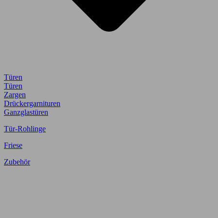
Türen
Türen
Zargen
Drückergarnituren
Ganzglastüren
Tür-Rohlinge
Friese
Zubehör