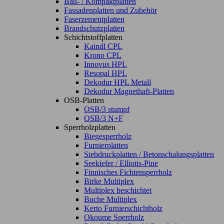
Bau- / Kompaktplatten
Fassadenplatten und Zubehör
Faserzementplatten
Brandschutzplatten
Schichtstoffplatten
Kaindl CPL
Krono CPL
Innovus HPL
Resopal HPL
Dekodur HPL Metall
Dekodur Magnethaft-Platten
OSB-Platten
OSB/3 stumpf
OSB/3 N+F
Sperrholzplatten
Biegesperrholz
Furnierplatten
Siebdruckplatten / Betonschalungsplatten
Seekiefer / Elliotis-Pine
Finnisches Fichtensperrholz
Birke Multiplex
Multiplex beschichtet
Buche Multiplex
Kerto Furnierschichtholz
Okoume Sperrholz