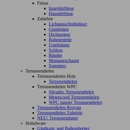
Friese
Innentürfriese
Haustürfriese
Zubehör
Lichtausschnittgläser
Glasleisten
Dichtungen
Rahmenteile
Umrüstung
Schloss
Bänder
Montageschaum
Sonstiges
Terrassendielen
Terrassendielen Holz
Terrassendielen
Terrassendielen WPC
Silvadec Terrassendielen
Megawood Terrassendielen
WPC massiv Terrassendielen
Terrassendielen Resysta
Terrassendielen Zubehör
NEU: Terrassenplaner
Hobelware
Glattkant- und Balkonbretter