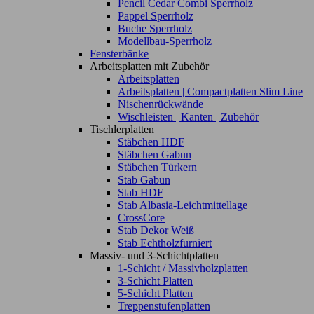
Pencil Cedar Combi Sperrholz
Pappel Sperrholz
Buche Sperrholz
Modellbau-Sperrholz
Fensterbänke
Arbeitsplatten mit Zubehör
Arbeitsplatten
Arbeitsplatten | Compactplatten Slim Line
Nischenrückwände
Wischleisten | Kanten | Zubehör
Tischlerplatten
Stäbchen HDF
Stäbchen Gabun
Stäbchen Türkern
Stab Gabun
Stab HDF
Stab Albasia-Leichtmittellage
CrossCore
Stab Dekor Weiß
Stab Echtholzfurniert
Massiv- und 3-Schichtplatten
1-Schicht / Massivholzplatten
3-Schicht Platten
5-Schicht Platten
Treppenstufenplatten