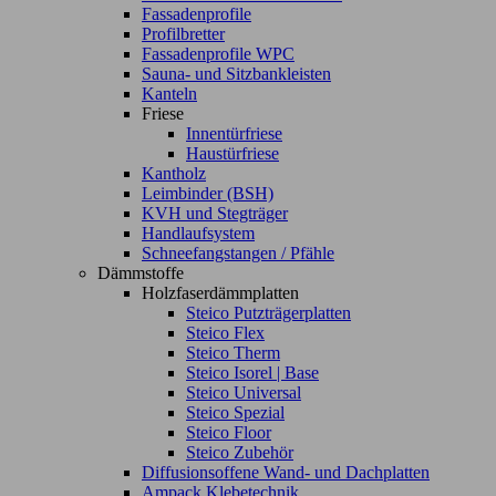
Fassadenprofile
Profilbretter
Fassadenprofile WPC
Sauna- und Sitzbankleisten
Kanteln
Friese
Innentürfriese
Haustürfriese
Kantholz
Leimbinder (BSH)
KVH und Stegträger
Handlaufsystem
Schneefangstangen / Pfähle
Dämmstoffe
Holzfaserdämmplatten
Steico Putzträgerplatten
Steico Flex
Steico Therm
Steico Isorel | Base
Steico Universal
Steico Spezial
Steico Floor
Steico Zubehör
Diffusionsoffene Wand- und Dachplatten
Ampack Klebetechnik