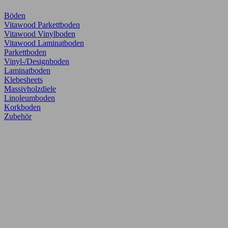
Böden
Vitawood Parkettboden
Vitawood Vinylboden
Vitawood Laminatboden
Parkettboden
Vinyl-/Designboden
Laminatboden
Klebesheets
Massivholzdiele
Linoleumboden
Korkboden
Zubehör