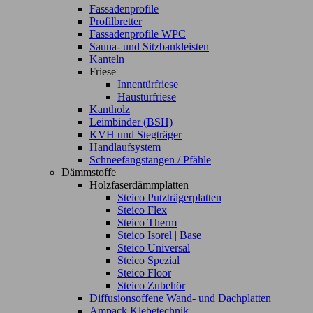
Fassadenprofile
Profilbretter
Fassadenprofile WPC
Sauna- und Sitzbankleisten
Kanteln
Friese
Innentürfriese
Haustürfriese
Kantholz
Leimbinder (BSH)
KVH und Stegträger
Handlaufsystem
Schneefangstangen / Pfähle
Dämmstoffe
Holzfaserdämmplatten
Steico Putzträgerplatten
Steico Flex
Steico Therm
Steico Isorel | Base
Steico Universal
Steico Spezial
Steico Floor
Steico Zubehör
Diffusionsoffene Wand- und Dachplatten
Ampack Klebetechnik