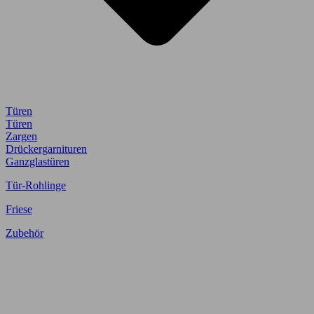
Türen
Türen
Zargen
Drückergarnituren
Ganzglastüren
Tür-Rohlinge
Friese
Zubehör