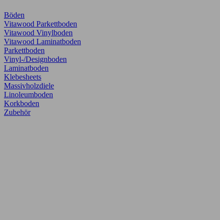
Böden
Vitawood Parkettboden
Vitawood Vinylboden
Vitawood Laminatboden
Parkettboden
Vinyl-/Designboden
Laminatboden
Klebesheets
Massivholzdiele
Linoleumboden
Korkboden
Zubehör