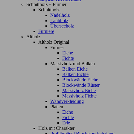
Schnittholz + Furnier
Schnittholz
Nadelholz
Laubholz
Überseeholz
Furniere
Altholz
Altholz Original
Furnier
Eiche
Fichte
Massivholz und Balken
Balken Eiche
Balken Fichte
Blockwände Eiche
Blockwände Rüster
Massivholz Eiche
Massivholz Fichte
Wandverkleidung
Platten
Eiche
Fichte
Erle
Holz mit Charakter
Profilbretter | Blockwandschalung