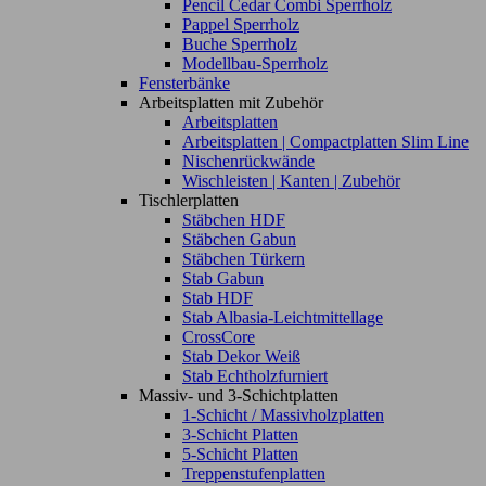
Pencil Cedar Combi Sperrholz
Pappel Sperrholz
Buche Sperrholz
Modellbau-Sperrholz
Fensterbänke
Arbeitsplatten mit Zubehör
Arbeitsplatten
Arbeitsplatten | Compactplatten Slim Line
Nischenrückwände
Wischleisten | Kanten | Zubehör
Tischlerplatten
Stäbchen HDF
Stäbchen Gabun
Stäbchen Türkern
Stab Gabun
Stab HDF
Stab Albasia-Leichtmittellage
CrossCore
Stab Dekor Weiß
Stab Echtholzfurniert
Massiv- und 3-Schichtplatten
1-Schicht / Massivholzplatten
3-Schicht Platten
5-Schicht Platten
Treppenstufenplatten