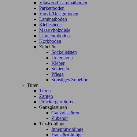
Vitawood Laminatboden
Parkettboden
Vinyl-/Designboden
Laminatboden
Klebesheets
Massivholzdiele
Linoleumboden
Korkboden
Zubehör
Sockelleisten
Unterlagen
Kleber
Schienen
Pflege
Sonstiges Zubehör
Türen
Türen
Zargen
Drückergarnituren
Ganzglastüren
Ganzglastüren
Zubehör
Tür-Rohlinge
Innentürrohlinge
Haustürrohlinge