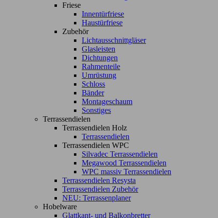
Friese
Innentürfriese
Haustürfriese
Zubehör
Lichtausschnittgläser
Glasleisten
Dichtungen
Rahmenteile
Umrüstung
Schloss
Bänder
Montageschaum
Sonstiges
Terrassendielen
Terrassendielen Holz
Terrassendielen
Terrassendielen WPC
Silvadec Terrassendielen
Megawood Terrassendielen
WPC massiv Terrassendielen
Terrassendielen Resysta
Terrassendielen Zubehör
NEU: Terrassenplaner
Hobelware
Glattkant- und Balkonbretter