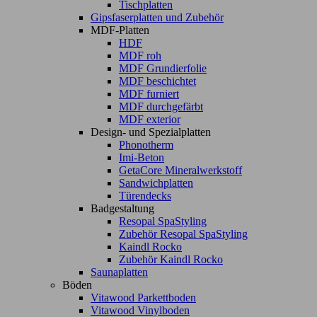
Tischplatten
Gipsfaserplatten und Zubehör
MDF-Platten
HDF
MDF roh
MDF Grundierfolie
MDF beschichtet
MDF furniert
MDF durchgefärbt
MDF exterior
Design- und Spezialplatten
Phonotherm
Imi-Beton
GetaCore Mineralwerkstoff
Sandwichplatten
Türendecks
Badgestaltung
Resopal SpaStyling
Zubehör Resopal SpaStyling
Kaindl Rocko
Zubehör Kaindl Rocko
Saunaplatten
Böden
Vitawood Parkettboden
Vitawood Vinylboden