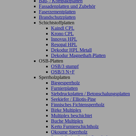
Bau- / Kompaktplatten
Fassadenplatten und Zubehör
Faserzementplatten
Brandschutzplatten
Schichtstoffplatten
Kaindl CPL
Krono CPL
Innovus HPL
Resopal HPL
Dekodur HPL Metall
Dekodur Magnethaft-Platten
OSB-Platten
OSB/3 stumpf
OSB/3 N+F
Sperrholzplatten
Biegesperrholz
Furnierplatten
Siebdruckplatten / Betonschalungsplatten
Seekiefer / Elliotis-Pine
Finnisches Fichtensperrholz
Birke Multiplex
Multiplex beschichtet
Buche Multiplex
Kerto Furnierschichtholz
Okoume Sperrholz