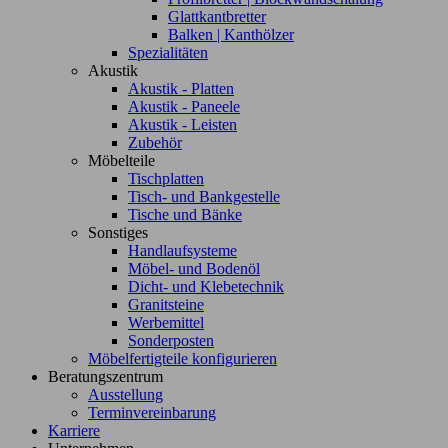
Glattkantbretter
Balken | Kanthölzer
Spezialitäten
Akustik
Akustik - Platten
Akustik - Paneele
Akustik - Leisten
Zubehör
Möbelteile
Tischplatten
Tisch- und Bankgestelle
Tische und Bänke
Sonstiges
Handlaufsysteme
Möbel- und Bodenöl
Dicht- und Klebetechnik
Granitsteine
Werbemittel
Sonderposten
Möbelfertigteile konfigurieren
Beratungszentrum
Ausstellung
Terminvereinbarung
Karriere