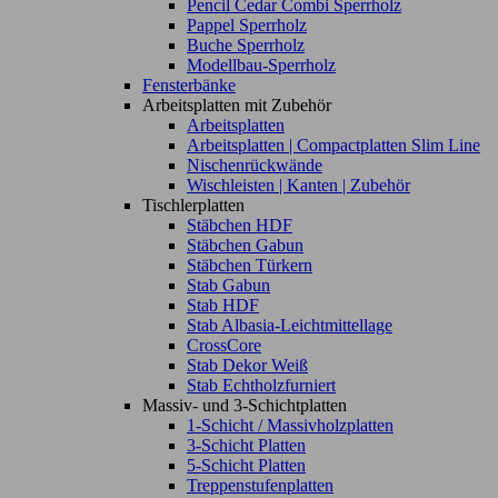
Pencil Cedar Combi Sperrholz
Pappel Sperrholz
Buche Sperrholz
Modellbau-Sperrholz
Fensterbänke
Arbeitsplatten mit Zubehör
Arbeitsplatten
Arbeitsplatten | Compactplatten Slim Line
Nischenrückwände
Wischleisten | Kanten | Zubehör
Tischlerplatten
Stäbchen HDF
Stäbchen Gabun
Stäbchen Türkern
Stab Gabun
Stab HDF
Stab Albasia-Leichtmittellage
CrossCore
Stab Dekor Weiß
Stab Echtholzfurniert
Massiv- und 3-Schichtplatten
1-Schicht / Massivholzplatten
3-Schicht Platten
5-Schicht Platten
Treppenstufenplatten