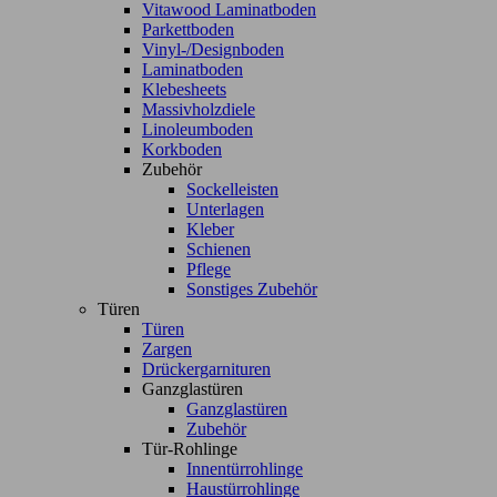
Vitawood Laminatboden
Parkettboden
Vinyl-/Designboden
Laminatboden
Klebesheets
Massivholzdiele
Linoleumboden
Korkboden
Zubehör
Sockelleisten
Unterlagen
Kleber
Schienen
Pflege
Sonstiges Zubehör
Türen
Türen
Zargen
Drückergarnituren
Ganzglastüren
Ganzglastüren
Zubehör
Tür-Rohlinge
Innentürrohlinge
Haustürrohlinge