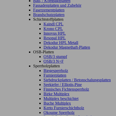
Bau- / Kompaktplatten
Fassadenplatten und Zubehör
Faserzementplatten
Brandschutzplatten
Schichtstoffplatten
Kaindl CPL
Krono CPL
Innovus HPL
Resopal HPL
Dekodur HPL Metall
Dekodur Magnethaft-Platten
OSB-Platten
OSB/3 stumpf
OSB/3 N+F
Sperrholzplatten
Biegesperrholz
Furnierplatten
Siebdruckplatten / Betonschalungsplatten
Seekiefer / Elliotis-Pine
Finnisches Fichtensperrholz
Birke Multiplex
Multiplex beschichtet
Buche Multiplex
Kerto Furnierschichtholz
Okoume Sperrholz