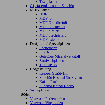
Tischplatten
Gipsfaserplatten und Zubehör
MDF-Platten
HDF
MDF roh
MDF Grundierfolie
MDF beschichtet
MDF furniert
MDF durchgefärbt
MDF exterior
Design- und Spezialplatten
Phonotherm
Imi-Beton
GetaCore Mineralwerkstoff
Sandwichplatten
Türendecks
Badgestaltung
Resopal SpaStyling
Zubehör Resopal SpaStyling
Kaindl Rocko
Zubehör Kaindl Rocko
Saunaplatten
Böden
Vitawood Parkettboden
Vitawood Vinylboden