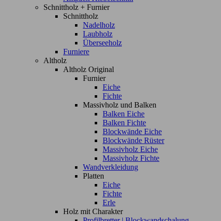
Schnittholz + Furnier
Schnittholz
Nadelholz
Laubholz
Überseeholz
Furniere
Altholz
Altholz Original
Furnier
Eiche
Fichte
Massivholz und Balken
Balken Eiche
Balken Fichte
Blockwände Eiche
Blockwände Rüster
Massivholz Eiche
Massivholz Fichte
Wandverkleidung
Platten
Eiche
Fichte
Erle
Holz mit Charakter
Profilbretter | Blockwandschalung