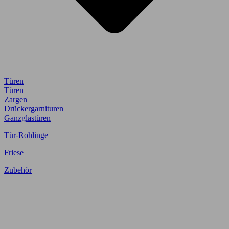
Türen
Türen
Zargen
Drückergarnituren
Ganzglastüren
Tür-Rohlinge
Friese
Zubehör