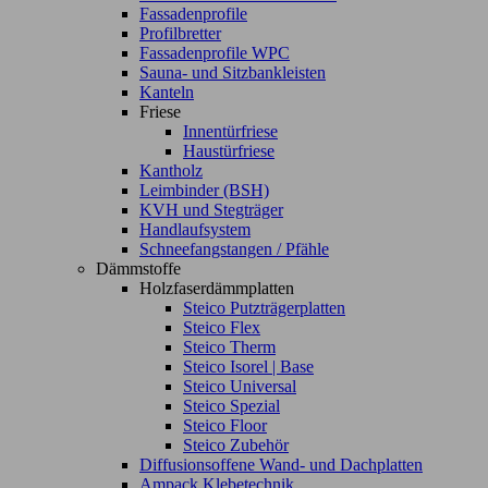
Fassadenprofile
Profilbretter
Fassadenprofile WPC
Sauna- und Sitzbankleisten
Kanteln
Friese
Innentürfriese
Haustürfriese
Kantholz
Leimbinder (BSH)
KVH und Stegträger
Handlaufsystem
Schneefangstangen / Pfähle
Dämmstoffe
Holzfaserdämmplatten
Steico Putzträgerplatten
Steico Flex
Steico Therm
Steico Isorel | Base
Steico Universal
Steico Spezial
Steico Floor
Steico Zubehör
Diffusionsoffene Wand- und Dachplatten
Ampack Klebetechnik