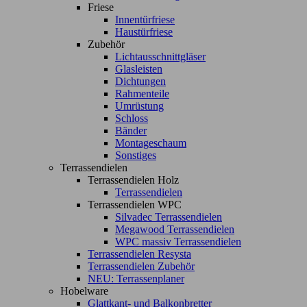
Friese
Innentürfriese
Haustürfriese
Zubehör
Lichtausschnittgläser
Glasleisten
Dichtungen
Rahmenteile
Umrüstung
Schloss
Bänder
Montageschaum
Sonstiges
Terrassendielen
Terrassendielen Holz
Terrassendielen
Terrassendielen WPC
Silvadec Terrassendielen
Megawood Terrassendielen
WPC massiv Terrassendielen
Terrassendielen Resysta
Terrassendielen Zubehör
NEU: Terrassenplaner
Hobelware
Glattkant- und Balkonbretter