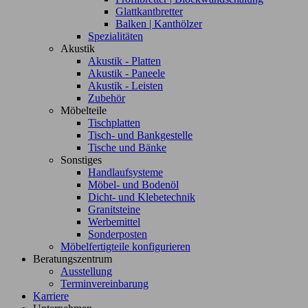
Glattkantbretter
Balken | Kanthölzer
Spezialitäten
Akustik
Akustik - Platten
Akustik - Paneele
Akustik - Leisten
Zubehör
Möbelteile
Tischplatten
Tisch- und Bankgestelle
Tische und Bänke
Sonstiges
Handlaufsysteme
Möbel- und Bodenöl
Dicht- und Klebetechnik
Granitsteine
Werbemittel
Sonderposten
Möbelfertigteile konfigurieren
Beratungszentrum
Ausstellung
Terminvereinbarung
Karriere