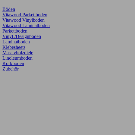
Böden
Vitawood Parkettboden
Vitawood Vinylboden
Vitawood Laminatboden
Parkettboden
Vinyl-/Designboden
Laminatboden
Klebesheets
Massivholzdiele
Linoleumboden
Korkboden
Zubehör