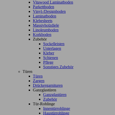
Vitawood Laminatboden
Parkettboden
Vinyl-/Designboden
Laminatboden
Klebesheets
Massivholzdiele
Linoleumboden
Korkboden
Zubehör
Sockelleisten
Unterlagen
Kleber
Schienen
Pflege
Sonstiges Zubehör
Türen
Türen
Zargen
Drückergarnituren
Ganzglastüren
Ganzglastüren
Zubehör
Tür-Rohlinge
Innentürrohlinge
Haustürrohlinge