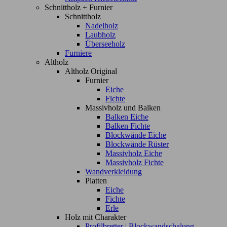
Schnittholz + Furnier
Schnittholz
Nadelholz
Laubholz
Überseeholz
Furniere
Altholz
Altholz Original
Furnier
Eiche
Fichte
Massivholz und Balken
Balken Eiche
Balken Fichte
Blockwände Eiche
Blockwände Rüster
Massivholz Eiche
Massivholz Fichte
Wandverkleidung
Platten
Eiche
Fichte
Erle
Holz mit Charakter
Profilbretter | Blockwandschalung