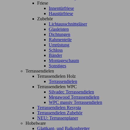
Friese
Innentürfriese
Haustürfriese
Zubehör
Lichtausschnittgläser
Glasleisten
Dichtungen
Rahmenteile
Umrüstung
Schloss
Bänder
Montageschaum
Sonstiges
Terrassendielen
Terrassendielen Holz
Terrassendielen
Terrassendielen WPC
Silvadec Terrassendielen
Megawood Terrassendielen
WPC massiv Terrassendielen
Terrassendielen Resysta
Terrassendielen Zubehör
NEU: Terrassenplaner
Hobelware
Glattkant- und Balkonbretter