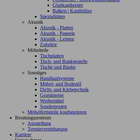
Glattkantbretter
Balken | Kanthölzer
Spezialitäten
Akustik
Akustik - Platten
Akustik - Paneele
Akustik - Leisten
Zubehör
Möbelteile
Tischplatten
Tisch- und Bankgestelle
Tische und Bänke
Sonstiges
Handlaufsysteme
Möbel- und Bodenöl
Dicht- und Klebetechnik
Granitsteine
Werbemittel
Sonderposten
Möbelfertigteile konfigurieren
Beratungszentrum
Ausstellung
Terminvereinbarung
Karriere