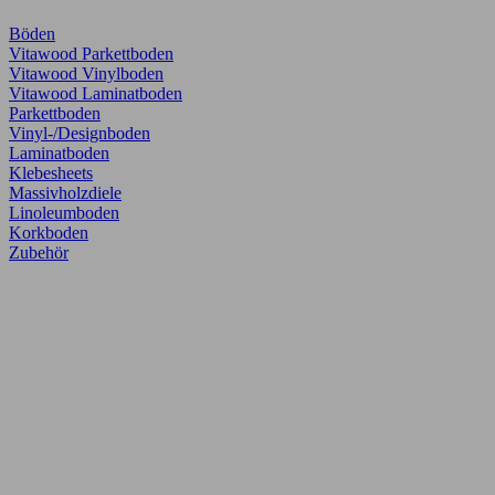
Böden
Vitawood Parkettboden
Vitawood Vinylboden
Vitawood Laminatboden
Parkettboden
Vinyl-/Designboden
Laminatboden
Klebesheets
Massivholzdiele
Linoleumboden
Korkboden
Zubehör