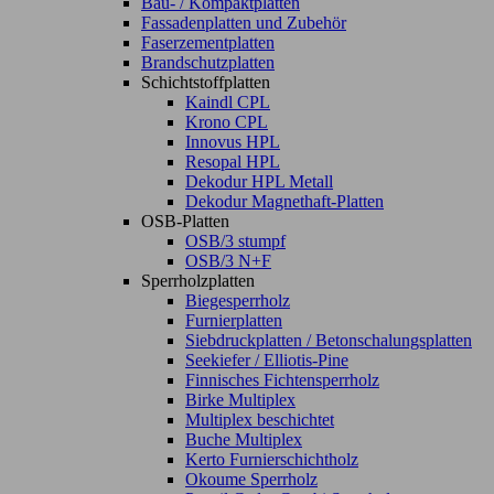
Bau- / Kompaktplatten
Fassadenplatten und Zubehör
Faserzementplatten
Brandschutzplatten
Schichtstoffplatten
Kaindl CPL
Krono CPL
Innovus HPL
Resopal HPL
Dekodur HPL Metall
Dekodur Magnethaft-Platten
OSB-Platten
OSB/3 stumpf
OSB/3 N+F
Sperrholzplatten
Biegesperrholz
Furnierplatten
Siebdruckplatten / Betonschalungsplatten
Seekiefer / Elliotis-Pine
Finnisches Fichtensperrholz
Birke Multiplex
Multiplex beschichtet
Buche Multiplex
Kerto Furnierschichtholz
Okoume Sperrholz