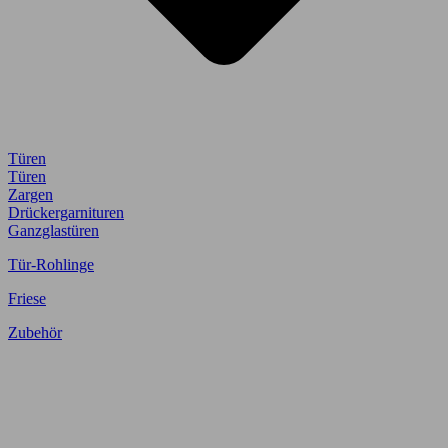
Türen
Türen
Zargen
Drückergarnituren
Ganzglastüren
Tür-Rohlinge
Friese
Zubehör