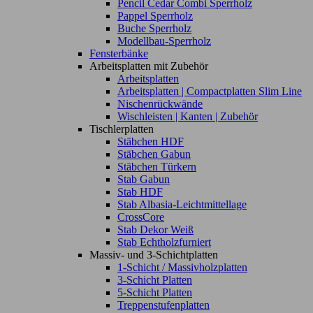
Pencil Cedar Combi Sperrholz
Pappel Sperrholz
Buche Sperrholz
Modellbau-Sperrholz
Fensterbänke
Arbeitsplatten mit Zubehör
Arbeitsplatten
Arbeitsplatten | Compactplatten Slim Line
Nischenrückwände
Wischleisten | Kanten | Zubehör
Tischlerplatten
Stäbchen HDF
Stäbchen Gabun
Stäbchen Türkern
Stab Gabun
Stab HDF
Stab Albasia-Leichtmittellage
CrossCore
Stab Dekor Weiß
Stab Echtholzfurniert
Massiv- und 3-Schichtplatten
1-Schicht / Massivholzplatten
3-Schicht Platten
5-Schicht Platten
Treppenstufenplatten