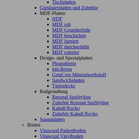
Tischplatten
Gipsfaserplatten und Zubehör
MDF-Platten
HDF
MDF roh
MDF Grundierfolie
MDF beschichtet
MDF furniert
MDF durchgefärbt
MDF exterior
Design- und Spezialplatten
Phonotherm
Imi-Beton
GetaCore Mineralwerkstoff
Sandwichplatten
Türendecks
Badgestaltung
Resopal SpaStyling
Zubehör Resopal SpaStyling
Kaindl Rocko
Zubehör Kaindl Rocko
Saunaplatten
Böden
Vitawood Parkettboden
Vitawood Vinylboden