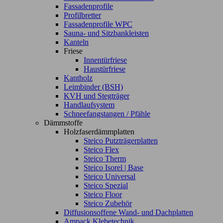
Fassadenprofile
Profilbretter
Fassadenprofile WPC
Sauna- und Sitzbankleisten
Kanteln
Friese
Innentürfriese
Haustürfriese
Kantholz
Leimbinder (BSH)
KVH und Stegträger
Handlaufsystem
Schneefangstangen / Pfähle
Dämmstoffe
Holzfaserdämmplatten
Steico Putzträgerplatten
Steico Flex
Steico Therm
Steico Isorel | Base
Steico Universal
Steico Spezial
Steico Floor
Steico Zubehör
Diffusionsoffene Wand- und Dachplatten
Ampack Klebetechnik