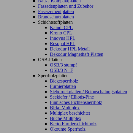
Bau- / Kompaktplatten
Fassadenplatten und Zubehör
Faserzementplatten
Brandschutzplatten
Schichtstoffplatten
Kaindl CPL
Krono CPL
Innovus HPL
Resopal HPL
Dekodur HPL Metall
Dekodur Magnethaft-Platten
OSB-Platten
OSB/3 stumpf
OSB/3 N+F
Sperrholzplatten
Biegesperrholz
Furnierplatten
Siebdruckplatten / Betonschalungsplatten
Seekiefer / Elliotis-Pine
Finnisches Fichtensperrholz
Birke Multiplex
Multiplex beschichtet
Buche Multiplex
Kerto Furnierschichtholz
Okoume Sperrholz