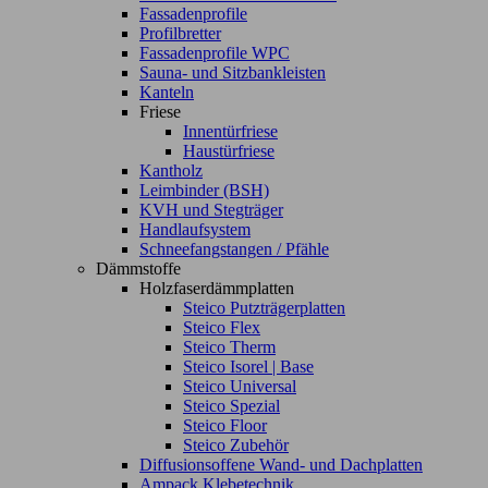
Fassadenprofile
Profilbretter
Fassadenprofile WPC
Sauna- und Sitzbankleisten
Kanteln
Friese
Innentürfriese
Haustürfriese
Kantholz
Leimbinder (BSH)
KVH und Stegträger
Handlaufsystem
Schneefangstangen / Pfähle
Dämmstoffe
Holzfaserdämmplatten
Steico Putzträgerplatten
Steico Flex
Steico Therm
Steico Isorel | Base
Steico Universal
Steico Spezial
Steico Floor
Steico Zubehör
Diffusionsoffene Wand- und Dachplatten
Ampack Klebetechnik