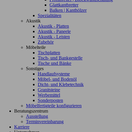
Glattkantbretter
Balken | Kanthölzer
Spezialitäten
Akustik
Akustik - Platten
Akustik - Paneele
Akustik - Leisten
Zubehör
Möbelteile
Tischplatten
Tisch- und Bankgestelle
Tische und Bänke
Sonstiges
Handlaufsysteme
Möbel- und Bodenöl
Dicht- und Klebetechnik
Granitsteine
Werbemittel
Sonderposten
Möbelfertigteile konfigurieren
Beratungszentrum
Ausstellung
Terminvereinbarung
Karriere