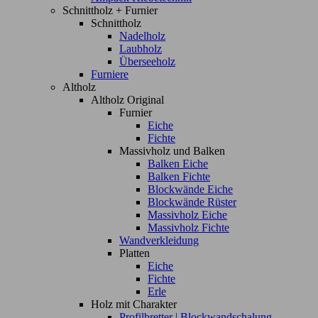
Schnittholz + Furnier
Schnittholz
Nadelholz
Laubholz
Überseeholz
Furniere
Altholz
Altholz Original
Furnier
Eiche
Fichte
Massivholz und Balken
Balken Eiche
Balken Fichte
Blockwände Eiche
Blockwände Rüster
Massivholz Eiche
Massivholz Fichte
Wandverkleidung
Platten
Eiche
Fichte
Erle
Holz mit Charakter
Profilbretter | Blockwandschalung