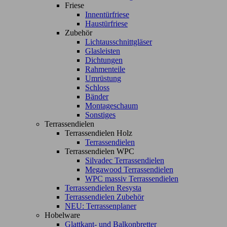
Friese
Innentürfriese
Haustürfriese
Zubehör
Lichtausschnittgläser
Glasleisten
Dichtungen
Rahmenteile
Umrüstung
Schloss
Bänder
Montageschaum
Sonstiges
Terrassendielen
Terrassendielen Holz
Terrassendielen
Terrassendielen WPC
Silvadec Terrassendielen
Megawood Terrassendielen
WPC massiv Terrassendielen
Terrassendielen Resysta
Terrassendielen Zubehör
NEU: Terrassenplaner
Hobelware
Glattkant- und Balkonbretter