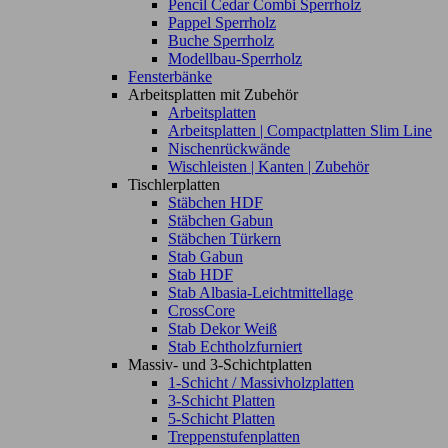
Pencil Cedar Combi Sperrholz
Pappel Sperrholz
Buche Sperrholz
Modellbau-Sperrholz
Fensterbänke
Arbeitsplatten mit Zubehör
Arbeitsplatten
Arbeitsplatten | Compactplatten Slim Line
Nischenrückwände
Wischleisten | Kanten | Zubehör
Tischlerplatten
Stäbchen HDF
Stäbchen Gabun
Stäbchen Türkern
Stab Gabun
Stab HDF
Stab Albasia-Leichtmittellage
CrossCore
Stab Dekor Weiß
Stab Echtholzfurniert
Massiv- und 3-Schichtplatten
1-Schicht / Massivholzplatten
3-Schicht Platten
5-Schicht Platten
Treppenstufenplatten