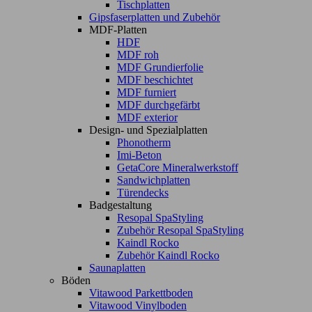
Tischplatten
Gipsfaserplatten und Zubehör
MDF-Platten
HDF
MDF roh
MDF Grundierfolie
MDF beschichtet
MDF furniert
MDF durchgefärbt
MDF exterior
Design- und Spezialplatten
Phonotherm
Imi-Beton
GetaCore Mineralwerkstoff
Sandwichplatten
Türendecks
Badgestaltung
Resopal SpaStyling
Zubehör Resopal SpaStyling
Kaindl Rocko
Zubehör Kaindl Rocko
Saunaplatten
Böden
Vitawood Parkettboden
Vitawood Vinylboden