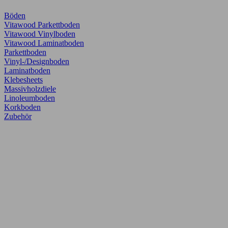
Böden
Vitawood Parkettboden
Vitawood Vinylboden
Vitawood Laminatboden
Parkettboden
Vinyl-/Designboden
Laminatboden
Klebesheets
Massivholzdiele
Linoleumboden
Korkboden
Zubehör