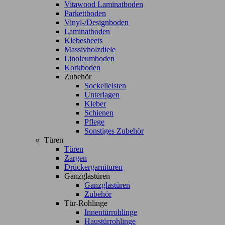
Vitawood Laminatboden
Parkettboden
Vinyl-/Designboden
Laminatboden
Klebesheets
Massivholzdiele
Linoleumboden
Korkboden
Zubehör
Sockelleisten
Unterlagen
Kleber
Schienen
Pflege
Sonstiges Zubehör
Türen
Türen
Zargen
Drückergarnituren
Ganzglastüren
Ganzglastüren
Zubehör
Tür-Rohlinge
Innentürrohlinge
Haustürrohlinge