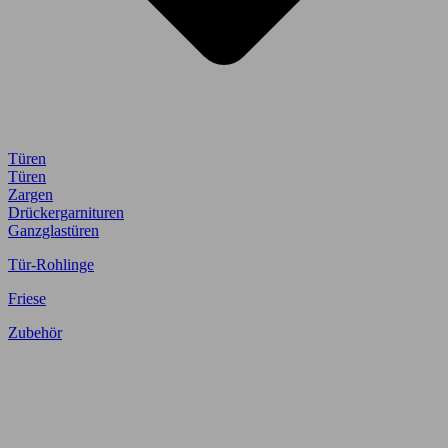
Türen
Türen
Zargen
Drückergarnituren
Ganzglastüren
Tür-Rohlinge
Friese
Zubehör