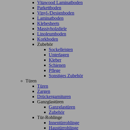
Vitawood Laminatboden
Parkettboden
Vinyl-/Designboden
Laminatboden
Klebesheets
Massivholzdiele
Linoleumboden
Korkboden
Zubehör
Sockelleisten
Unterlagen
Kleber
Schienen
Pflege
Sonstiges Zubehör
Türen
Türen
Zargen
Drückergarnituren
Ganzglastüren
Ganzglastüren
Zubehör
Tür-Rohlinge
Innentürrohlinge
Haustürrohlinge