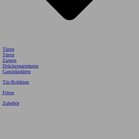
Türen
Türen
Zargen
Drückergarnituren
Ganzglastüren
Tür-Rohlinge
Friese
Zubehör