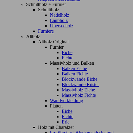
Schnittholz + Furnier
Schnittholz
Nadelholz
Laubholz
Überseeholz
Furniere
Altholz
Altholz Original
Furnier
Eiche
Fichte
Massivholz und Balken
Balken Eiche
Balken Fichte
Blockwände Eiche
Blockwände Rüster
Massivholz Eiche
Massivholz Fichte
Wandverkleidung
Platten
Eiche
Fichte
Erle
Holz mit Charakter
Profilbretter | Blockwandschalung