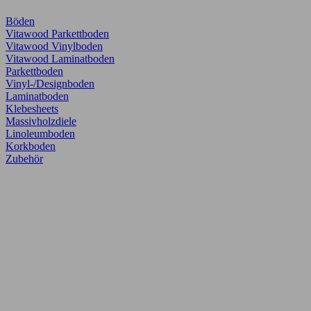
Böden
Vitawood Parkettboden
Vitawood Vinylboden
Vitawood Laminatboden
Parkettboden
Vinyl-/Designboden
Laminatboden
Klebesheets
Massivholzdiele
Linoleumboden
Korkboden
Zubehör