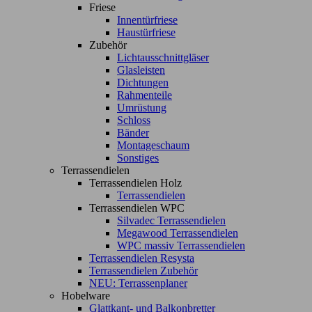
Friese
Innentürfriese
Haustürfriese
Zubehör
Lichtausschnittgläser
Glasleisten
Dichtungen
Rahmenteile
Umrüstung
Schloss
Bänder
Montageschaum
Sonstiges
Terrassendielen
Terrassendielen Holz
Terrassendielen
Terrassendielen WPC
Silvadec Terrassendielen
Megawood Terrassendielen
WPC massiv Terrassendielen
Terrassendielen Resysta
Terrassendielen Zubehör
NEU: Terrassenplaner
Hobelware
Glattkant- und Balkonbretter