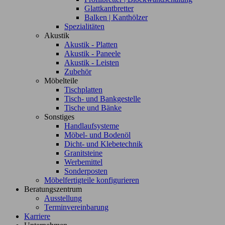
Glattkantbretter
Balken | Kanthölzer
Spezialitäten
Akustik
Akustik - Platten
Akustik - Paneele
Akustik - Leisten
Zubehör
Möbelteile
Tischplatten
Tisch- und Bankgestelle
Tische und Bänke
Sonstiges
Handlaufsysteme
Möbel- und Bodenöl
Dicht- und Klebetechnik
Granitsteine
Werbemittel
Sonderposten
Möbelfertigteile konfigurieren
Beratungszentrum
Ausstellung
Terminvereinbarung
Karriere