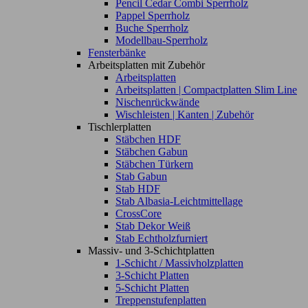
Pencil Cedar Combi Sperrholz
Pappel Sperrholz
Buche Sperrholz
Modellbau-Sperrholz
Fensterbänke
Arbeitsplatten mit Zubehör
Arbeitsplatten
Arbeitsplatten | Compactplatten Slim Line
Nischenrückwände
Wischleisten | Kanten | Zubehör
Tischlerplatten
Stäbchen HDF
Stäbchen Gabun
Stäbchen Türkern
Stab Gabun
Stab HDF
Stab Albasia-Leichtmittellage
CrossCore
Stab Dekor Weiß
Stab Echtholzfurniert
Massiv- und 3-Schichtplatten
1-Schicht / Massivholzplatten
3-Schicht Platten
5-Schicht Platten
Treppenstufenplatten