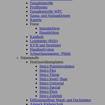
Fassadenprofile
Profilbretter
Fassadenprofile WPC
Sauna- und Sitzbankleisten
Kanteln
Friese
Innentürfriese
Haustürfriese
Kantholz
Leimbinder (BSH)
KVH und Stegträger
Handlaufsystem
Schneefangstangen / Pfähle
Dämmstoffe
Holzfaserdämmplatten
Steico Putzträgerplatten
Steico Flex
Steico Therm
Steico Isorel | Base
Steico Universal
Steico Spezial
Steico Floor
Steico Zubehör
Diffusionsoffene Wand- und Dachplatten
Ampack Klebetechnik