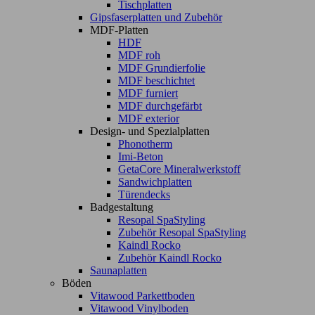
Tischplatten
Gipsfaserplatten und Zubehör
MDF-Platten
HDF
MDF roh
MDF Grundierfolie
MDF beschichtet
MDF furniert
MDF durchgefärbt
MDF exterior
Design- und Spezialplatten
Phonotherm
Imi-Beton
GetaCore Mineralwerkstoff
Sandwichplatten
Türendecks
Badgestaltung
Resopal SpaStyling
Zubehör Resopal SpaStyling
Kaindl Rocko
Zubehör Kaindl Rocko
Saunaplatten
Böden
Vitawood Parkettboden
Vitawood Vinylboden