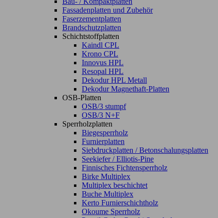
Bau- / Kompaktplatten
Fassadenplatten und Zubehör
Faserzementplatten
Brandschutzplatten
Schichtstoffplatten
Kaindl CPL
Krono CPL
Innovus HPL
Resopal HPL
Dekodur HPL Metall
Dekodur Magnethaft-Platten
OSB-Platten
OSB/3 stumpf
OSB/3 N+F
Sperrholzplatten
Biegesperrholz
Furnierplatten
Siebdruckplatten / Betonschalungsplatten
Seekiefer / Elliotis-Pine
Finnisches Fichtensperrholz
Birke Multiplex
Multiplex beschichtet
Buche Multiplex
Kerto Furnierschichtholz
Okoume Sperrholz