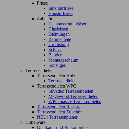
Friese
Innentürfriese
Haustürfriese
Zubehör
Lichtausschnittgläser
Glasleisten
Dichtungen
Rahmenteile
Umrüstung
Schloss
Bänder
Montageschaum
Sonstiges
Terrassendielen
Terrassendielen Holz
Terrassendielen
Terrassendielen WPC
Silvadec Terrassendielen
Megawood Terrassendielen
WPC massiv Terrassendielen
Terrassendielen Resysta
Terrassendielen Zubehör
NEU: Terrassenplaner
Hobelware
Glattkant- und Balkonbretter