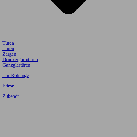
Türen
Türen
Zargen
Drückergarnituren
Ganzglastüren
Tür-Rohlinge
Friese
Zubehör