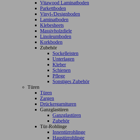
Vitawood Laminatboden
Parkettboden
Vinyl-/Designboden
Laminatboden
Klebesheets
Massivholzdiele
Linoleumboden
Korkboden
Zubehör
Sockelleisten
Unterlagen
Kleber
Schienen
Pflege
Sonstiges Zubehör
Türen
Türen
Zargen
Drückergarnituren
Ganzglastüren
Ganzglastüren
Zubehör
Tür-Rohlinge
Innentürrohlinge
Haustürrohlinge