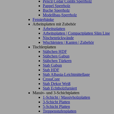
Pencil Cedar Combi Sperrholz
Pappel Sperrholz
Buche Sperrholz
Modellbau-Sperrholz
Fensterbänke
Arbeitsplatten mit Zubehör
Arbeitsplatten
Arbeitsplatten | Compactplatten Slim Line
Nischenrückwände
Wischleisten | Kanten | Zubehör
Tischlerplatten
Stäbchen HDF
Stäbchen Gabun
Stäbchen Türkern
Stab Gabun
Stab HDF
Stab Albasia-Leichtmittellage
CrossCore
Stab Dekor Weiß
Stab Echtholzfurniert
Massiv- und 3-Schichtplatten
1-Schicht / Massivholzplatten
3-Schicht Platten
5-Schicht Platten
Treppenstufenplatten