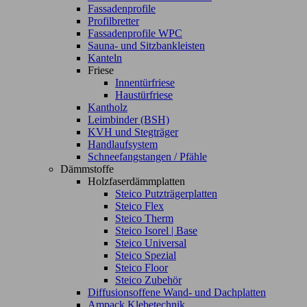
Fassadenprofile
Profilbretter
Fassadenprofile WPC
Sauna- und Sitzbankleisten
Kanteln
Friese
Innentürfriese
Haustürfriese
Kantholz
Leimbinder (BSH)
KVH und Stegträger
Handlaufsystem
Schneefangstangen / Pfähle
Dämmstoffe
Holzfaserdämmplatten
Steico Putzträgerplatten
Steico Flex
Steico Therm
Steico Isorel | Base
Steico Universal
Steico Spezial
Steico Floor
Steico Zubehör
Diffusionsoffene Wand- und Dachplatten
Ampack Klebetechnik