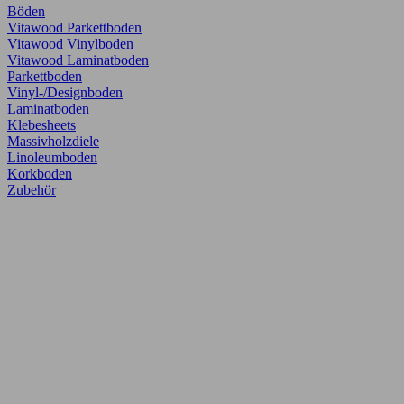
Böden
Vitawood Parkettboden
Vitawood Vinylboden
Vitawood Laminatboden
Parkettboden
Vinyl-/Designboden
Laminatboden
Klebesheets
Massivholzdiele
Linoleumboden
Korkboden
Zubehör