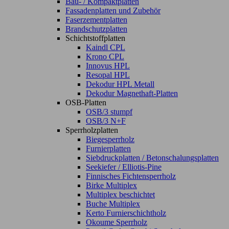
Bau- / Kompaktplatten
Fassadenplatten und Zubehör
Faserzementplatten
Brandschutzplatten
Schichtstoffplatten
Kaindl CPL
Krono CPL
Innovus HPL
Resopal HPL
Dekodur HPL Metall
Dekodur Magnethaft-Platten
OSB-Platten
OSB/3 stumpf
OSB/3 N+F
Sperrholzplatten
Biegesperrholz
Furnierplatten
Siebdruckplatten / Betonschalungsplatten
Seekiefer / Elliotis-Pine
Finnisches Fichtensperrholz
Birke Multiplex
Multiplex beschichtet
Buche Multiplex
Kerto Furnierschichtholz
Okoume Sperrholz