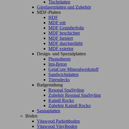
Tischplatten
Gipsfaserplatten und Zubehör
MDF-Platten
HDF
MDF roh
MDF Grundierfolie
MDF beschichtet
MDF furniert
MDF durchgefärbt
MDF exterior
Design- und Spezialplatten
Phonotherm
Imi-Beton
GetaCore Mineralwerkstoff
Sandwichplatten
Türendecks
Badgestaltung
Resopal SpaStyling
Zubehör Resopal SpaStyling
Kaindl Rocko
Zubehör Kaindl Rocko
Saunaplatten
Böden
Vitawood Parkettboden
Vitawood Vinylboden