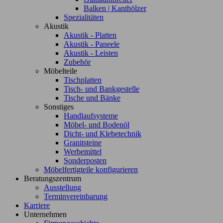
Balken | Kanthölzer
Spezialitäten
Akustik
Akustik - Platten
Akustik - Paneele
Akustik - Leisten
Zubehör
Möbelteile
Tischplatten
Tisch- und Bankgestelle
Tische und Bänke
Sonstiges
Handlaufsysteme
Möbel- und Bodenöl
Dicht- und Klebetechnik
Granitsteine
Werbemittel
Sonderposten
Möbelfertigteile konfigurieren
Beratungszentrum
Ausstellung
Terminvereinbarung
Karriere
Unternehmen