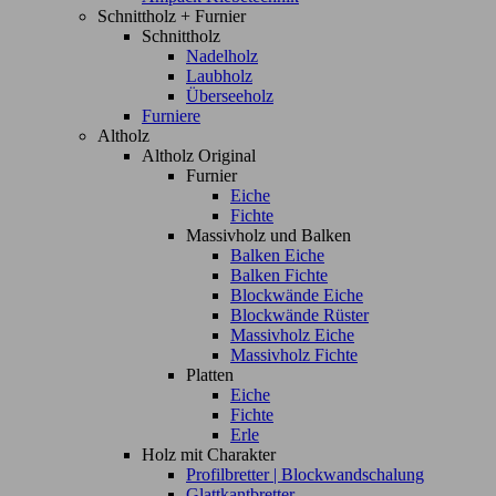
Schnittholz + Furnier
Schnittholz
Nadelholz
Laubholz
Überseeholz
Furniere
Altholz
Altholz Original
Furnier
Eiche
Fichte
Massivholz und Balken
Balken Eiche
Balken Fichte
Blockwände Eiche
Blockwände Rüster
Massivholz Eiche
Massivholz Fichte
Platten
Eiche
Fichte
Erle
Holz mit Charakter
Profilbretter | Blockwandschalung
Glattkantbretter