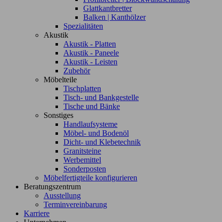
Glattkantbretter
Balken | Kanthölzer
Spezialitäten
Akustik
Akustik - Platten
Akustik - Paneele
Akustik - Leisten
Zubehör
Möbelteile
Tischplatten
Tisch- und Bankgestelle
Tische und Bänke
Sonstiges
Handlaufsysteme
Möbel- und Bodenöl
Dicht- und Klebetechnik
Granitsteine
Werbemittel
Sonderposten
Möbelfertigteile konfigurieren
Beratungszentrum
Ausstellung
Terminvereinbarung
Karriere