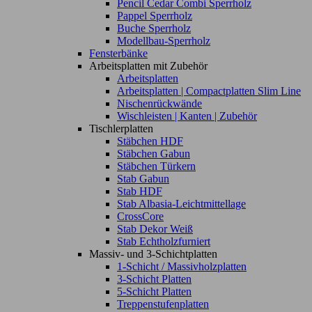
Pencil Cedar Combi Sperrholz
Pappel Sperrholz
Buche Sperrholz
Modellbau-Sperrholz
Fensterbänke
Arbeitsplatten mit Zubehör
Arbeitsplatten
Arbeitsplatten | Compactplatten Slim Line
Nischenrückwände
Wischleisten | Kanten | Zubehör
Tischlerplatten
Stäbchen HDF
Stäbchen Gabun
Stäbchen Türkern
Stab Gabun
Stab HDF
Stab Albasia-Leichtmittellage
CrossCore
Stab Dekor Weiß
Stab Echtholzfurniert
Massiv- und 3-Schichtplatten
1-Schicht / Massivholzplatten
3-Schicht Platten
5-Schicht Platten
Treppenstufenplatten