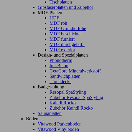
Tischplatten
Gipsfaserplatten und Zubehör
MDF-Platten
HDF
MDF roh
MDF Grundierfolie
MDF beschichtet
MDF furniert
MDF durchgefärbt
MDF exterior
Design- und Spezialplatten
Phonotherm
Imi-Beton
GetaCore Mineralwerkstoff
Sandwichplatten
Türendecks
Badgestaltung
Resopal SpaStyling
Zubehör Resopal SpaStyling
Kaindl Rocko
Zubehör Kaindl Rocko
Saunaplatten
Böden
Vitawood Parkettboden
Vitawood Vinylboden