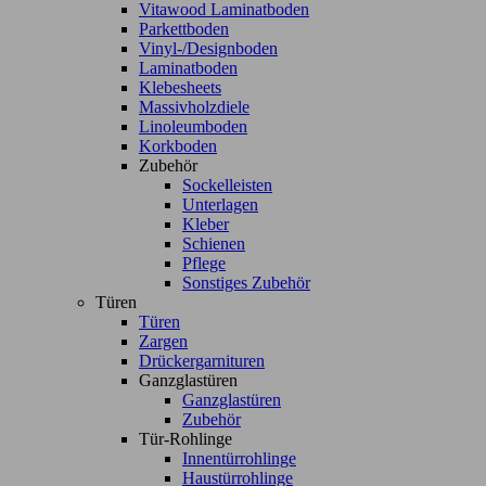
Vitawood Laminatboden
Parkettboden
Vinyl-/Designboden
Laminatboden
Klebesheets
Massivholzdiele
Linoleumboden
Korkboden
Zubehör
Sockelleisten
Unterlagen
Kleber
Schienen
Pflege
Sonstiges Zubehör
Türen
Türen
Zargen
Drückergarnituren
Ganzglastüren
Ganzglastüren
Zubehör
Tür-Rohlinge
Innentürrohlinge
Haustürrohlinge