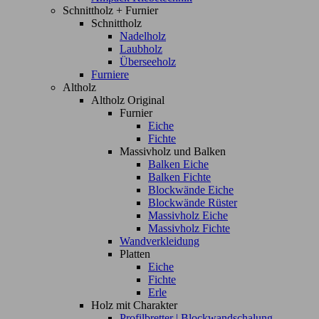
Schnittholz + Furnier
Schnittholz
Nadelholz
Laubholz
Überseeholz
Furniere
Altholz
Altholz Original
Furnier
Eiche
Fichte
Massivholz und Balken
Balken Eiche
Balken Fichte
Blockwände Eiche
Blockwände Rüster
Massivholz Eiche
Massivholz Fichte
Wandverkleidung
Platten
Eiche
Fichte
Erle
Holz mit Charakter
Profilbretter | Blockwandschalung