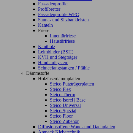
Fassadenprofile
Profilbretter
Fassadenprofile WPC
Sauna- und Sitzbankleisten
Kanteln
Friese
Innentürfriese
Haustürfriese
Kantholz
Leimbinder (BSH)
KVH und Stegträger
Handlaufsystem
Schneefangstangen / Pfähle
Dämmstoffe
Holzfaserdämmplatten
Steico Putzträgerplatten
Steico Flex
Steico Therm
Steico Isorel | Base
Steico Universal
Steico Spezial
Steico Floor
Steico Zubehör
Diffusionsoffene Wand- und Dachplatten
Ampack Klebetechnik