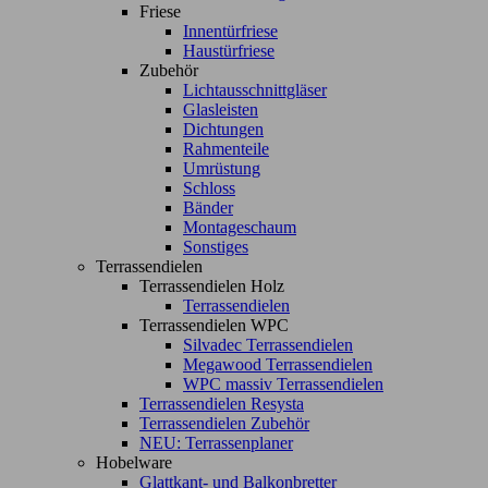
Friese
Innentürfriese
Haustürfriese
Zubehör
Lichtausschnittgläser
Glasleisten
Dichtungen
Rahmenteile
Umrüstung
Schloss
Bänder
Montageschaum
Sonstiges
Terrassendielen
Terrassendielen Holz
Terrassendielen
Terrassendielen WPC
Silvadec Terrassendielen
Megawood Terrassendielen
WPC massiv Terrassendielen
Terrassendielen Resysta
Terrassendielen Zubehör
NEU: Terrassenplaner
Hobelware
Glattkant- und Balkonbretter