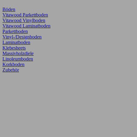
Böden
Vitawood Parkettboden
Vitawood Vinylboden
Vitawood Laminatboden
Parkettboden
Vinyl-/Designboden
Laminatboden
Klebesheets
Massivholzdiele
Linoleumboden
Korkboden
Zubehör