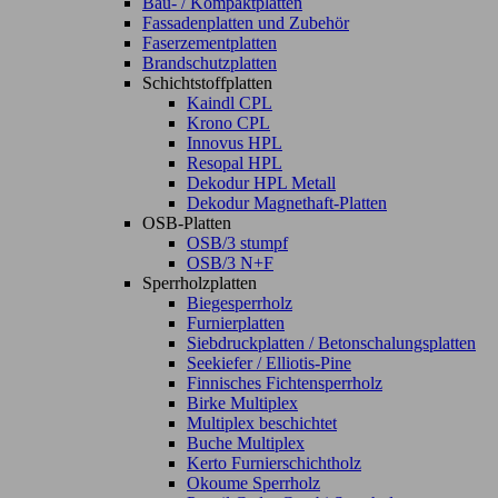
Bau- / Kompaktplatten
Fassadenplatten und Zubehör
Faserzementplatten
Brandschutzplatten
Schichtstoffplatten
Kaindl CPL
Krono CPL
Innovus HPL
Resopal HPL
Dekodur HPL Metall
Dekodur Magnethaft-Platten
OSB-Platten
OSB/3 stumpf
OSB/3 N+F
Sperrholzplatten
Biegesperrholz
Furnierplatten
Siebdruckplatten / Betonschalungsplatten
Seekiefer / Elliotis-Pine
Finnisches Fichtensperrholz
Birke Multiplex
Multiplex beschichtet
Buche Multiplex
Kerto Furnierschichtholz
Okoume Sperrholz