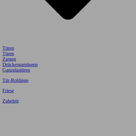
Türen
Türen
Zargen
Drückergarnituren
Ganzglastüren
Tür-Rohlinge
Friese
Zubehör