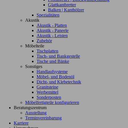
Glattkantbretter
Balken | Kanthölzer
Spezialitäten
Akustik
Akustik - Platten
Akustik - Paneele
Akustik - Leisten
Zubehör
Möbelteile
Tischplatten
Tisch- und Bankgestelle
Tische und Bänke
Sonstiges
Handlaufsysteme
Möbel- und Bodenöl
Dicht- und Klebetechnik
Granitsteine
Werbemittel
Sonderposten
Möbelfertigteile konfigurieren
Beratungszentrum
Ausstellung
Terminvereinbarung
Karriere