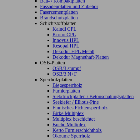
Bau- / Kompaktplatten
Fassadenplatten und Zubehör
Faserzementplatten
Brandschutzplatten
Schichtstoffplatten
Kaindl CPL
Krono CPL
Innovus HPL
Resopal HPL
Dekodur HPL Metall
Dekodur Magnethaft-Platten
OSB-Platten
OSB/3 stumpf
OSB/3 N+F
Sperrholzplatten
Biegesperrholz
Furnierplatten
Siebdruckplatten / Betonschalungsplatten
Seekiefer / Elliotis-Pine
Finnisches Fichtensperrholz
Birke Multiplex
Multiplex beschichtet
Buche Multiplex
Kerto Furnierschichtholz
Okoume Sperrholz