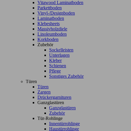
Vitawood Laminatboden
Parkettboden
Vinyl-/Designboden
Laminatboden
Klebesheets
Massivholzdiele
Linoleumboden
Korkboden
Zubehör
Sockelleisten
Unterlagen
Kleber
Schienen
Pflege
Sonstiges Zubehör
Türen
Türen
Zargen
Drückergarnituren
Ganzglastüren
Ganzglastüren
Zubehör
Tür-Rohlinge
Innentürrohlinge
Haustürrohlinge