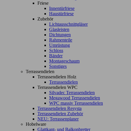
Friese
Innentürfriese
Haustürfriese
Zubehör
Lichtausschnittgläser
Glasleisten
Dichtungen
Rahmenteile
Umrüstung
Schloss
Bänder
Montageschaum
Sonstiges
Terrassendielen
Terrassendielen Holz
Terrassendielen
Terrassendielen WPC
Silvadec Terrassendielen
Megawood Terrassendielen
WPC massiv Terrassendielen
Terrassendielen Resysta
Terrassendielen Zubehör
NEU: Terrassenplaner
Hobelware
Glattkant- und Balkonbretter