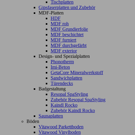
Tischplatten
Gipsfaserplatten und Zubehör
MDF-Platten
HDF
MDF roh
MDF Grundierfolie
MDF beschichtet
MDF furniert
MDF durchgefärbt
MDF exterior
Design- und Spezialplatten
Phonotherm
Imi-Beton
GetaCore Mineralwerkstoff
Sandwichplatten
Türendecks
Badgestaltung
Resopal SpaStyling
Zubehör Resopal SpaStyling
Kaindl Rocko
Zubehör Kaindl Rocko
Saunaplatten
Böden
Vitawood Parkettboden
Vitawood Vinylboden