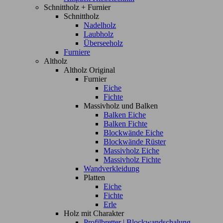
Schnittholz + Furnier
Schnittholz
Nadelholz
Laubholz
Überseeholz
Furniere
Altholz
Altholz Original
Furnier
Eiche
Fichte
Massivholz und Balken
Balken Eiche
Balken Fichte
Blockwände Eiche
Blockwände Rüster
Massivholz Eiche
Massivholz Fichte
Wandverkleidung
Platten
Eiche
Fichte
Erle
Holz mit Charakter
Profilbretter | Blockwandschalung