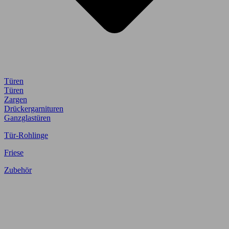
Türen
Türen
Zargen
Drückergarnituren
Ganzglastüren
Tür-Rohlinge
Friese
Zubehör