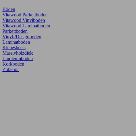
Böden
Vitawood Parkettboden
Vitawood Vinylboden
Vitawood Laminatboden
Parkettboden
Vinyl-/Designboden
Laminatboden
Klebesheets
Massivholzdiele
Linoleumboden
Korkboden
Zubehör