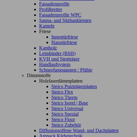
Fassadenprofile
Profilbretter
Fassadenprofile WPC
Sauna- und Sitzbankleisten
Kanteln
Friese
Innentürfriese
Haustürfriese
Kantholz
Leimbinder (BSH)
KVH und Stegträger
Handlaufsystem
Schneefangstangen / Pfähle
Dämmstoffe
Holzfaserdämmplatten
Steico Putzträgerplatten
Steico Flex
Steico Therm
Steico Isorel | Base
Steico Universal
Steico Spezial
Steico Floor
Steico Zubehör
Diffusionsoffene Wand- und Dachplatten
Ampack Klebetechnik