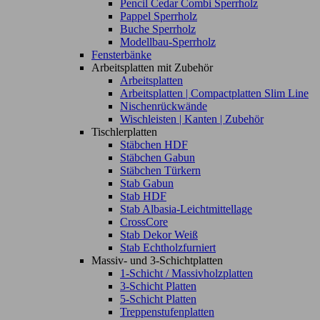
Pencil Cedar Combi Sperrholz
Pappel Sperrholz
Buche Sperrholz
Modellbau-Sperrholz
Fensterbänke
Arbeitsplatten mit Zubehör
Arbeitsplatten
Arbeitsplatten | Compactplatten Slim Line
Nischenrückwände
Wischleisten | Kanten | Zubehör
Tischlerplatten
Stäbchen HDF
Stäbchen Gabun
Stäbchen Türkern
Stab Gabun
Stab HDF
Stab Albasia-Leichtmittellage
CrossCore
Stab Dekor Weiß
Stab Echtholzfurniert
Massiv- und 3-Schichtplatten
1-Schicht / Massivholzplatten
3-Schicht Platten
5-Schicht Platten
Treppenstufenplatten